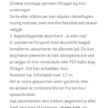
Direkte montage gennem filtlaget og ind i
underlaget.
Sorte eller stålskruer kan skjules i lamelfugen.
Hurtig metode, men mindre fleksibel ved skæve
vægge.
2. Bagvedliggende absorbent - Ja eller nej?
Er panelerne forsynet med akustikfilt bagpå
lamellerne, absorberer de allerede lyd. Du kan
dog hæve ydeevnen ét helt
absorptions-trin
ved
at lægge 45 mm mineraluld eller PET-batts bag
filtlaget. Det kan anbefales, hvis:
Rummet har loftshøjde over 2,7 m,
der er store glaspartier uden gardiner, eller
du ønsker at minimere klirren fra service i
spiseområdet.
Sæt absorbenten løst mellem lægelisterne eller
hæft den med få klammer -
ingen tryk
, da