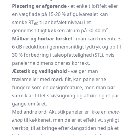
Placering er afgørende
- et enkelt loftfelt eller
en vægflade på 15-20 % af gulvarealet kan
sænke RT
til anbefalet niveau i et
60
gennemsnitligt køkken-alrum på 30-40 m².
Målbar og hørbar forskel
- man kan forvente 3-
6 dB reduktion i gennemsnitligt lydtryk og op til
30 % forbedring i taleopfattelighed (STI), hvis
panelerne dimensioneres korrekt.
Æstetik og vedligehold
- vælger man
trælameller med mørk filt, kan panelerne
fungere som en designfeature, men man bør
være klar til let støvsugning og aftørring et par
gange om året.
Med andre ord: Akustikpaneler er ikke en
mute-
knap
til køkkenet, men de er et effektivt, synligt
værktøj til at bringe efterklangstiden ned på et