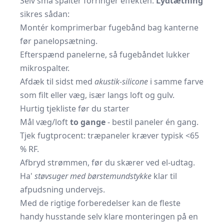
Selv små spalter forringer effekten.
Lydtætning
sikres sådan:
Montér komprimerbar fugebånd bag kanterne
før panelopsætning.
Efterspænd panelerne, så fugebåndet lukker
mikrospalter.
Afdæk til sidst med
akustik-silicone
i samme farve
som filt eller væg, især langs loft og gulv.
Hurtig tjekliste før du starter
Mål væg/loft
to gange
- bestil paneler én gang.
Tjek fugtprocent: træpaneler kræver typisk <65
% RF.
Afbryd strømmen, før du skærer ved el-udtag.
Ha'
støvsuger med børstemundstykke
klar til
afpudsning undervejs.
Med de rigtige forberedelser kan de fleste
handy husstande selv klare monteringen på en