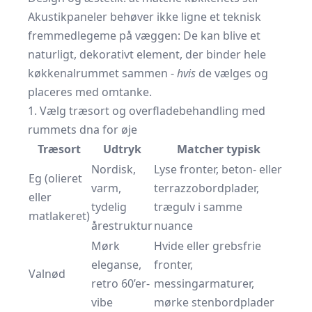
Akustikpaneler behøver ikke ligne et teknisk
fremmedlegeme på væggen: De kan blive et
naturligt, dekorativt element, der binder hele
køkken­alrummet sammen -
hvis
de vælges og
placeres med omtanke.
1. Vælg træsort og overfladebehandling med
rummets dna for øje
Træsort
Udtryk
Matcher typisk
Nordisk,
Lyse fronter, beton- eller
Eg (olieret
varm,
terrazzo­bordplader,
eller
tydelig
trægulv i samme
matlakeret)
årestruktur
nuance
Mørk
Hvide eller grebsfrie
eleganse,
fronter,
Valnød
retro 60’er-
messingarmaturer,
vibe
mørke stenbordplader