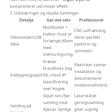
komprimeret uld mister effekt.
3. Udskæringer og skjulte samlinger
Detalje
Gør-det-selv
Professionel
Multikutter +
CNC-udfræsning
hulbor; husk at
Stikkontakt/USB-
sikrer perfekt
forlænge dåsen
dåse
pasform og
med
symmetri.
indmuringsring.
Kræver
Elektriker samler
brandboks bag
installation og
Indbygningsspot
filt; check IP-
dokumenterer
klassificering
isolationsafstand.
over kogeø.
Skjult not-/fjer-
Laserskåret
samling med
geringssamling
Samling på
dyksav. Synlige
giver usynlig