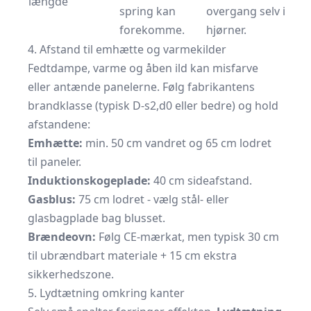
længde
spring kan
overgang selv i
forekomme.
hjørner.
4. Afstand til emhætte og varmekilder
Fedtdampe, varme og åben ild kan misfarve
eller antænde panelerne. Følg fabrikantens
brandklasse (typisk D-s2,d0 eller bedre) og hold
afstandene:
Emhætte:
min. 50 cm vandret og 65 cm lodret
til paneler.
Induktionskogeplade:
40 cm sideafstand.
Gasblus:
75 cm lodret - vælg stål- eller
glasbagplade bag blusset.
Brændeovn:
Følg CE-mærkat, men typisk 30 cm
til ubrændbart materiale + 15 cm ekstra
sikkerhedszone.
5. Lydtætning omkring kanter