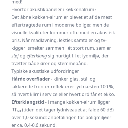
med!
Hvorfor akustikpaneler i køkkenalrum?
Det åbne køkken-alrum er blevet et af de mest
eftertragtede rum i moderne boliger, men de
visuelle kvaliteter kommer ofte med en akustisk
pris. Når madlavning, lektier, samtaler og tv-
kiggeri smelter sammen i ét stort rum, samler
støj
og
efterklang
sig hurtigt til et lydmiljø, der
trætter både ører og stemmebånd.
Typiske akustiske udfordringer
Hårde overflader
- klinker, glas, stål og
lakkerede fronter reflekterer lyd næsten 100 %,
så hvert klirr i service eller hvert ord får et ekko.
Efterklangstid
- i mange køkken-alrum ligger
RT
(tiden det tager lydniveauet at falde 60 dB)
60
over 1,0 sekund; anbefalingen for boligmiljøer
er ca. 0,4-0,6 sekund.