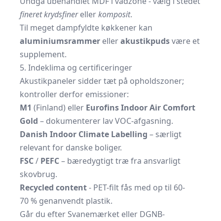
Undgå ubehandlet MDF i vådzone - vælg i stedet
fineret krydsfiner
eller
komposit
.
Til meget dampfyldte køkkener kan
aluminiumsrammer
eller
akustikpuds
være et
supplement.
5. Indeklima og certificeringer
Akustikpaneler sidder tæt på opholdszoner;
kontroller derfor emissioner:
M1
(Finland) eller
Eurofins Indoor Air Comfort
Gold
– dokumenterer lav VOC-afgasning.
Danish Indoor Climate Labelling
– særligt
relevant for danske boliger.
FSC
/
PEFC
– bæredygtigt træ fra ansvarligt
skovbrug.
Recycled content
- PET-filt fås med op til 60-
70 % genanvendt plastik.
Går du efter Svanemærket eller DGNB-