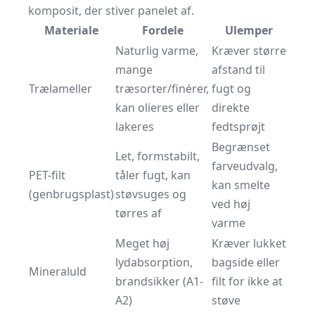
komposit, der stiver panelet af.
Materiale
Fordele
Ulemper
Naturlig varme,
Kræver større
mange
afstand til
Trælameller
træsorter/finérer,
fugt og
kan olieres eller
direkte
lakeres
fedtsprøjt
Begrænset
Let, formstabilt,
farveudvalg,
PET-filt
tåler fugt, kan
kan smelte
(genbrugsplast)
støvsuges og
ved høj
tørres af
varme
Meget høj
Kræver lukket
lydabsorption,
bagside eller
Mineraluld
brandsikker (A1-
filt for ikke at
A2)
støve