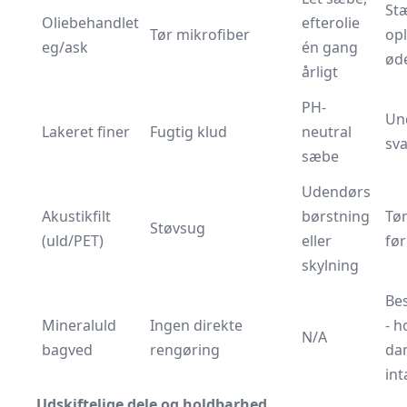
St
Oliebehandlet
efterolie
Tør mikrofiber
op
eg/ask
én gang
ød
årligt
PH-
Un
Lakeret finer
Fugtig klud
neutral
sv
sæbe
Udendørs
Akustikfilt
børstning
Tør
Støvsug
(uld/PET)
eller
fø
skylning
Be
Mineraluld
Ingen direkte
- h
N/A
bagved
rengøring
da
int
Udskiftelige dele og holdbarhed