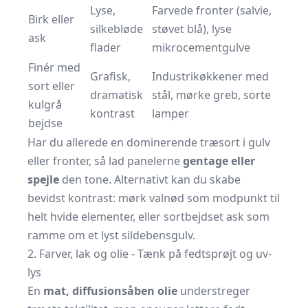
Lyse,
Farvede fronter (salvie,
Birk eller
silkebløde
støvet blå), lyse
ask
flader
mikrocementgulve
Finér med
Grafisk,
Industrikøkkener med
sort eller
dramatisk
stål, mørke greb, sorte
kulgrå
kontrast
lamper
bejdse
Har du allerede en dominerende træsort i gulv
eller fronter, så lad panelerne
gentage eller
spejle
den tone. Alternativt kan du skabe
bevidst kontrast: mørk valnød som modpunkt til
helt hvide elementer, eller sortbejdset ask som
ramme om et lyst sildebensgulv.
2. Farver, lak og olie - Tænk på fedtsprøjt og uv-
lys
En
mat, diffusionsåben olie
understreger