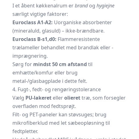
I et åbent køkkenalrum er
brand
og
hygiejne
særligt vigtige faktorer:
Euroclass A1-A2:
Uorganiske absorbenter
(mineraluld, glasuld) – ikke-brændbare.
Euroclass B-s1,d0:
Flammeresistente
trælameller behandlet med brandlak eller -
imprægnering.
Sørg for
mindst 50 cm afstand
til
emhætte/komfur eller brug
metal-/glasbagplade i dette felt.
4. Fugt-, fedt- og rengøringstolerance
Vælg
PU-lakeret
eller
olieret
træ, som forsegler
overfladen mod fedtsprøjt.
Filt- og PET-paneler kan støvsuges; brug
mikrofiberklud med let sæbeopløsning til
fedtpletter.