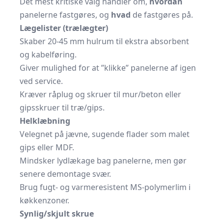
Det mest kritiske valg handler om,
hvordan
panelerne fastgøres, og
hvad
de fastgøres på.
Lægelister (trælægter)
Skaber 20-45 mm hulrum til ekstra absorbent
og kabelføring.
Giver mulighed for at ”klikke” panelerne af igen
ved service.
Kræver råplug og skruer til mur/beton eller
gipsskruer til træ/gips.
Helklæbning
Velegnet på jævne, sugende flader som malet
gips eller MDF.
Mindsker lydlækage bag panelerne, men gør
senere demontage svær.
Brug fugt- og varmeresistent MS-polymerlim i
køkkenzoner.
Synlig/skjult skrue