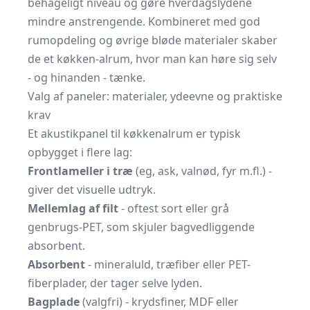
behageligt niveau og gøre hverdagslydene
mindre anstrengende. Kombineret med god
rumopdeling og øvrige bløde materialer skaber
de et køkken-alrum, hvor man kan høre sig selv
- og hinanden - tænke.
Valg af paneler: materialer, ydeevne og praktiske
krav
Et akustikpanel til køkkenalrum er typisk
opbygget i flere lag:
Frontlameller i træ
(eg, ask, valnød, fyr m.fl.) -
giver det visuelle udtryk.
Mellemlag af filt
- oftest sort eller grå
genbrugs-PET, som skjuler bagvedliggende
absorbent.
Absorbent
- mineraluld, træfiber eller PET-
fiberplader, der tager selve lyden.
Bagplade
(valgfri) - krydsfiner, MDF eller