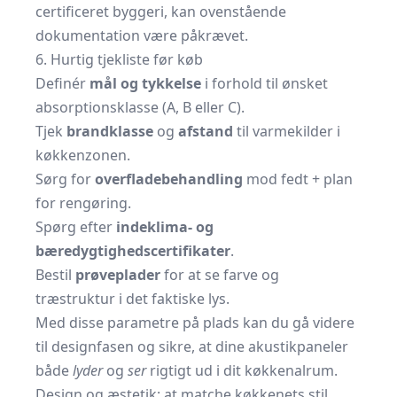
certificeret byggeri, kan ovenstående
dokumentation være påkrævet.
6. Hurtig tjekliste før køb
Definér
mål og tykkelse
i forhold til ønsket
absorptionsklasse (A, B eller C).
Tjek
brandklasse
og
afstand
til varmekilder i
køkkenzonen.
Sørg for
overfladebehandling
mod fedt + plan
for rengøring.
Spørg efter
indeklima- og
bæredygtighedscertifikater
.
Bestil
prøveplader
for at se farve og
træstruktur i det faktiske lys.
Med disse parametre på plads kan du gå videre
til designfasen og sikre, at dine akustikpaneler
både
lyder
og
ser
rigtigt ud i dit køkkenalrum.
Design og æstetik: at matche køkkenets stil