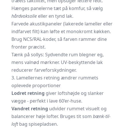
træets taktilitet, men opsuger lettere fedt.
Hænges panelerne tæt på komfur, så vælg
hårdvoksolie
eller en tynd lak.
Farvede akustikpaneler (lakerede lameller eller
indfarvet filt) kan løfte et monokromt køkken.
Brug NCS/RAL-koder, så farven rammer dine
fronter præcist.
Tænk på sollys: Sydvendte rum blegner eg,
mens valnød mørkner. UV-beskyttende lak
reducerer farveforskydninger.
3. Lamellernes retning ændrer rummets
oplevede proportioner
Lodret retning
giver loftshøjde og slanker
vægge - perfekt i lave 60’er-huse.
Vandret retning
udvider rummet visuelt og
balancerer høje lofter. Bruges tit som
bænk-til-
loft
bag spisepladsen.