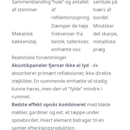
Sammenblanding
“hale” og antallet
samtale på
af stemmer
af
tværs af
reflektionsspring
bordet
Dæmper de høje
Mindsker
Mekanisk
frekvenser fra
det skarpe,
køkkenstøj
bestik, tallerkner,
metalliske
emhætte osv.
præg
Realistiske forventninger
Akustikpaneler fjerner ikke al lyd
- de
absorberer primært refleksioner, ikke direkte
støjkilder. En summende emhætte vil stadig
kunne høres, men den vil “fylde” mindre i
rummet.
Bedste effekt opnås kombineret
med bløde
møbler, gardiner og evt. et tæppe under
spisebordet. Hvert element bidrager til en
samlet efterklangsreduktion.