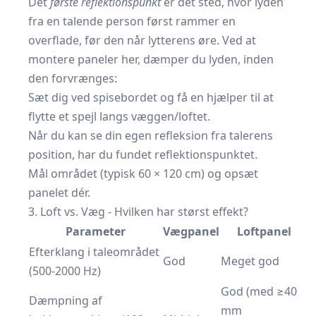
Det
første reflektionspunkt
er det sted, hvor lyden
fra en talende person først rammer en
overflade, før den når lytterens øre. Ved at
montere paneler her, dæmper du lyden, inden
den forvrænges:
Sæt dig ved spisebordet og få en hjælper til at
flytte et spejl langs væggen/loftet.
Når du kan se din egen refleksion fra talerens
position, har du fundet reflektionspunktet.
Mål området (typisk 60 × 120 cm) og opsæt
panelet dér.
3. Loft vs. Væg - Hvilken har størst effekt?
Parameter
Vægpanel
Loftpanel
Efterklang i taleområdet
God
Meget god
(500-2000 Hz)
God (med ≥40
Dæmpning af
mm