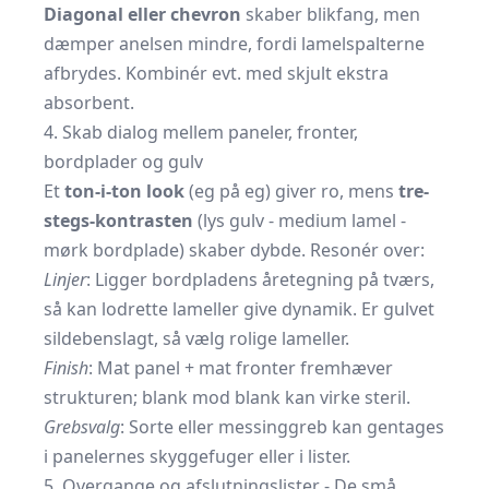
Diagonal eller chevron
skaber blikfang, men
dæmper anelsen mindre, fordi lamelspalterne
afbrydes. Kombinér evt. med skjult ekstra
absorbent.
4. Skab dialog mellem paneler, fronter,
bordplader og gulv
Et
ton-i-ton look
(eg på eg) giver ro, mens
tre-
stegs-kontrasten
(lys gulv - medium lamel -
mørk bordplade) skaber dybde. Resonér over:
Linjer
: Ligger bordpladens åretegning på tværs,
så kan lodrette lameller give dynamik. Er gulvet
sildebenslagt, så vælg rolige lameller.
Finish
: Mat panel + mat fronter fremhæver
strukturen; blank mod blank kan virke steril.
Grebsvalg
: Sorte eller messinggreb kan gentages
i panelernes skyggefuger eller i lister.
5. Overgange og afslutningslister - De små