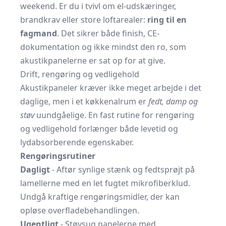
weekend. Er du i tvivl om el-udskæringer,
brandkrav eller store loftarealer:
ring til en
fagmand
. Det sikrer både finish, CE-
dokumentation og ikke mindst den ro, som
akustikpanelerne er sat op for at give.
Drift, rengøring og vedligehold
Akustikpaneler kræver ikke meget arbejde i det
daglige, men i et køkkenalrum er
fedt, damp og
støv
uundgåelige. En fast rutine for rengøring
og vedligehold forlænger både levetid og
lydabsorberende egenskaber.
Rengøringsrutiner
Dagligt
- Aftør synlige stænk og fedtsprøjt på
lamellerne med en let fugtet mikrofiberklud.
Undgå kraftige rengøringsmidler, der kan
opløse overfladebehandlingen.
Ugentligt
- Støvsug panelerne med