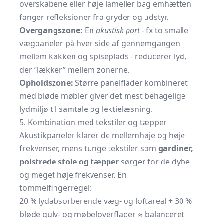
overskabene eller høje lameller bag emhætten
fanger refleksioner fra gryder og udstyr.
Overgangszone:
En
akustisk port
- fx to smalle
vægpaneler på hver side af gennemgangen
mellem køkken og spiseplads - reducerer lyd,
der “lækker” mellem zonerne.
Opholdszone:
Større panelflader kombineret
med bløde møbler giver det mest behagelige
lydmiljø til samtale og lektielæsning.
5. Kombination med tekstiler og tæpper
Akustikpaneler klarer de mellemhøje og høje
frekvenser, mens tunge tekstiler som
gardiner,
polstrede stole og tæpper
sørger for de dybe
og meget høje frekvenser. En
tommelfingerregel:
20 % lydabsorberende væg- og loftareal + 30 %
bløde gulv- og møbeloverflader ≈ balanceret