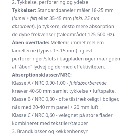
2. Tykkelse, perforering og ydelse
Tykkelser:
Standardpaneler måler 18-25 mm
(
lamel + filt
) eller 35-45 mm (
inkl. 25 mm
absorbent
). Jo tykkere, desto mere absorption i
de dybe frekvenser (taleområdet 125-500 Hz).
Åben overflade:
Mellemrummet mellem
lamellerne (typisk 13-15 mm) og evt.
perforeringer/slots i bagpladen øger mængden
af “åben” lydvej og dermed effektiviteten.
Absorptionsklasser/NRC:
Klasse A / NRC 0,90-1,00 -
fuldabsorberende
,
kræver 40-50 mm samlet tykkelse + luftspalte.
Klasse B / NRC 0,80 - ofte tilstrækkeligt i boliger,
nås med 20-40 mm panel + 20 mm luft.
Klasse C / NRC 0,60 - velegnet på store flader
kombineret med tekstiler/tæpper.
3. Brandklasser og køkkenhensyn