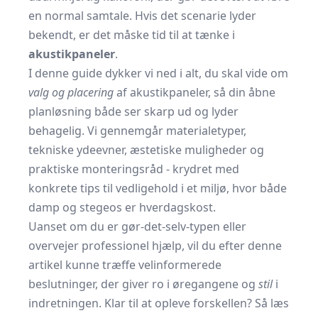
en normal samtale. Hvis det scenarie lyder
bekendt, er det måske tid til at tænke i
akustikpaneler
.
I denne guide dykker vi ned i alt, du skal vide om
valg og placering
af akustikpaneler, så din åbne
planløsning både ser skarp ud og lyder
behagelig. Vi gennemgår materialetyper,
tekniske ydeevner, æstetiske muligheder og
praktiske monteringsråd - krydret med
konkrete tips til vedligehold i et miljø, hvor både
damp og stegeos er hverdagskost.
Uanset om du er gør-det-selv-typen eller
overvejer professionel hjælp, vil du efter denne
artikel kunne træffe velinformerede
beslutninger, der giver ro i øregangene og
stil
i
indretningen. Klar til at opleve forskellen? Så læs