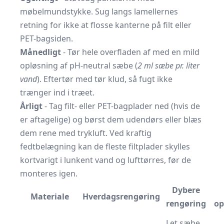
møbelmundstykke. Sug langs lamellernes
retning for ikke at flosse kanterne på filt eller
PET-bagsiden.
Månedligt
- Tør hele overfladen af med en mild
opløsning af pH-neutral sæbe (
2 ml sæbe pr. liter
vand
). Eftertør med tør klud, så fugt ikke
trænger ind i træet.
Årligt
- Tag filt- eller PET-bagplader ned (hvis de
er aftagelige) og børst dem udendørs eller blæs
dem rene med trykluft. Ved kraftig
fedtbelægning kan de fleste filtplader skylles
kortvarigt i lunkent vand og lufttørres, før de
monteres igen.
Dybere
Materiale
Hverdagsrengøring
rengøring
o
Let sæbe,