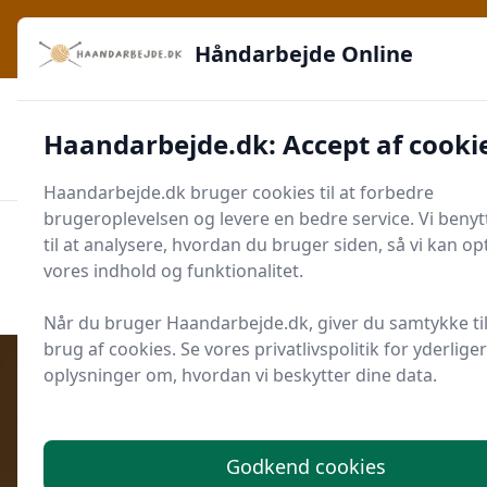
Håndarbejde Online - Inspiration, teknikker og fællesskab -
lige ved hånden
Håndarbejde Online
✅
🔔
276 produktyper
Daglig opdatering
Haandarbejde.dk: Accept af cooki
🛡️
✔️
Shopping med sikkerhed
Altid de bedste priser
🛒
Mærker i høj kvalitet
Haandarbejde.dk bruger cookies til at forbedre
brugeroplevelsen og levere en bedre service. Vi beny
til at analysere, hvordan du bruger siden, så vi kan o
Men
Start søgning
vores indhold og funktionalitet.
Start søgning
Når du bruger Haandarbejde.dk, giver du samtykke til
brug af cookies. Se vores privatlivspolitik for yderlige
oplysninger om, hvordan vi beskytter dine data.
Udgivet i
Bolig og Indretning
Godkend cookies
Akustikpaneler i køkkenalrum: