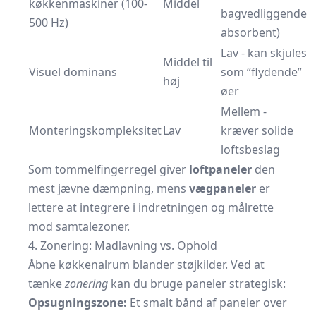
køkkenmaskiner (100-
Middel
bagvedliggende
500 Hz)
absorbent)
Lav - kan skjules
Middel til
Visuel dominans
som “flydende”
høj
øer
Mellem -
Monteringskompleksitet
Lav
kræver solide
loftsbeslag
Som tommelfingerregel giver
loftpaneler
den
mest jævne dæmpning, mens
vægpaneler
er
lettere at integrere i indretningen og målrette
mod samtalezoner.
4. Zonering: Madlavning vs. Ophold
Åbne køkkenalrum blander støjkilder. Ved at
tænke
zonering
kan du bruge paneler strategisk:
Opsugningszone:
Et smalt bånd af paneler over