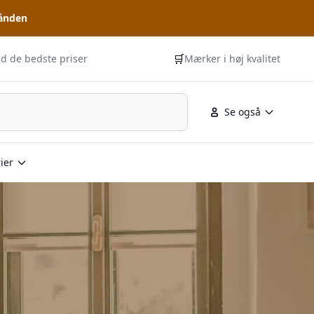
hånden
🛒
id de bedste priser
Mærker i høj kvalitet
Se også
ier