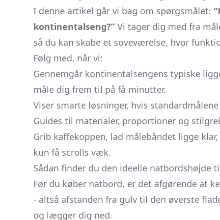
I denne artikel går vi bag om spørgsmålet:
“
kontinentalseng?”
Vi tager dig med fra måle
så du kan skabe et soveværelse, hvor funkt
Følg med, når vi:
Gennemgår kontinentalsengens typiske ligge
måle dig frem til på få minutter.
Viser smarte løsninger, hvis standardmålene 
Guides til materialer, proportioner og stil
Grib kaffekoppen, lad målebåndet ligge klar,
kun få scrolls væk.
Sådan finder du den ideelle natbordshøjde t
Før du køber natbord, er det afgørende at 
- altså afstanden fra gulv til den øverste fl
og lægger dig ned.