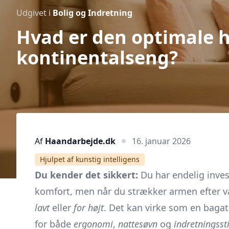
Udgivet i
Bolig og Indretning
Hvad er den optimale 
kontinentalseng?
Af
Haandarbejde.dk
16. januar 2026
Hjulpet af kunstig intelligens
Du kender det sikkert:
Du har endelig inves
komfort, men når du strækker armen efter væ
lavt
eller
for højt
. Det kan virke som en bagat
for både
ergonomi
,
nattesøvn
og
indretningssti