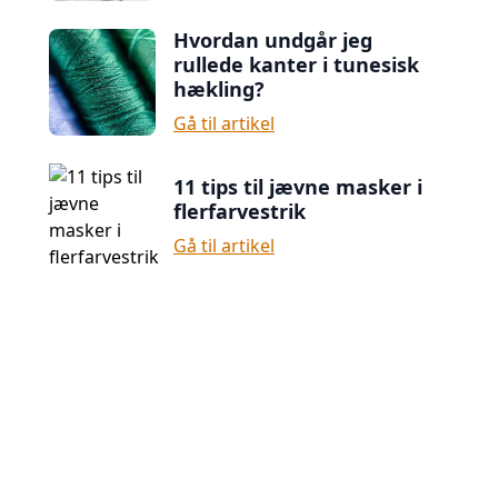
Hvordan undgår jeg
rullede kanter i tunesisk
hækling?
Gå til artikel
11 tips til jævne masker i
flerfarvestrik
Gå til artikel