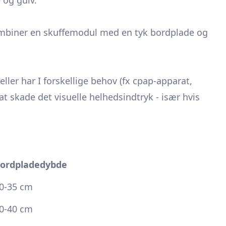
 og gulv.
mbiner en skuffemodul med en tyk bordplade og
ller har I forskellige behov (fx cpap-apparat,
t skade det visuelle helhedsindtryk - især hvis
ordpladedybde
0-35 cm
0-40 cm