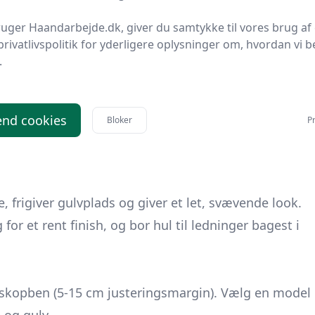
 Stil en bakke på en stablet bogstak ved sengen i et
uger Haandarbejde.dk, giver du samtykke til vores brug af 
privatlivspolitik for yderligere oplysninger om, hvordan vi b
kkevidden føles naturlig, har du dit reference­mål,
.
reb
 60-70 cm, hvilket kan gøre traditionelle sengeborde
nd cookies
Bloker
Pr
or at gå på kompromis med ergonomien kan du vælge
 frigiver gulvplads og giver et let, svævende look.
or et rent finish, og bor hul til ledninger bagest i
eskopben (5-15 cm justeringsmargin). Vælg en model