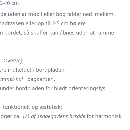
5-40 cm
e uden at mobil eller bog falder ned imellem.
rassen eller op til 2-5 cm højere.
an bordet, så skuffer kan åbnes uden at ramme
. Overvej:
ere indfældet i bordpladen.
ommet-hul
i bagkanten.
der bordpladen for blødt orienteringslys.
 funktionelt og æstetisk:
udgør ca.
1/3 af sengegavlens bredde
for harmonisk