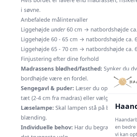
Hvis bordet er lavere end madrassen, risikere
i søvne.
Anbefalede målintervaller
Liggehøjde
under
60 cm → natbordshøjde ca.
Liggehøjde 60 - 65 cm → natbordshøjde ca. 6
Liggehøjde 65 - 70 cm → natbordshøjde ca. 6
Finjustering efter dine forhold
Madrassens blødhed/fasthed:
Synker du dy
bordhøjde være en fordel.
Sengegavl & puder:
Læser du op ad en tyk ga
tæt (2-4 cm fra madras) eller vælg et lidt høj
Haand
Læselampe:
Skal lampen stå på bordet, kan 
blænding.
Haandarbe
en bedre 
Individuelle behov:
Har du begrænset mobilit
vi kan op