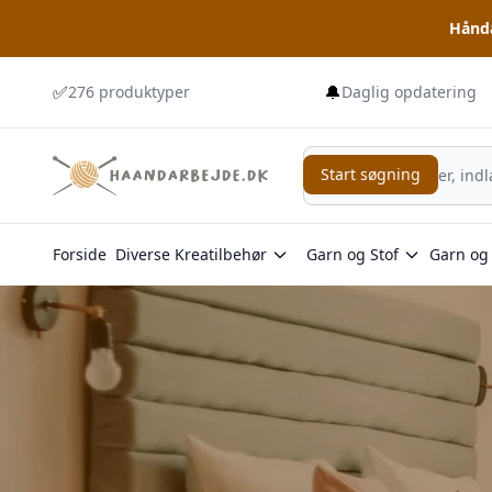
Hånda
✅
🔔
276 produktyper
Daglig opdatering
Start søgning
Start søgning
Forside
Diverse Kreatilbehør
Garn og Stof
Garn og 