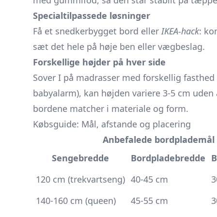
med gummifod, så den står stabilt på tæppe
Specialtilpassede løsninger
Få et snedkerbygget bord eller
IKEA-hack
: ko
sæt det hele på høje ben eller vægbeslag.
Forskellige højder på hver side
Sover I på madrasser med forskellig fasthed e
babyalarm), kan højden variere 3-5 cm uden a
bordene matcher i materiale og form.
Købsguide: Mål, afstande og placering
Anbefalede bordplademål
Sengebredde
Bordpladebredde
B
120 cm (trekvartseng)
40-45 cm
3
140-160 cm (queen)
45-55 cm
3