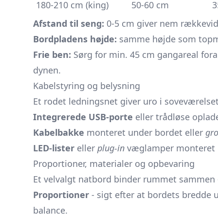
180-210 cm (king)
50-60 cm
3
Afstand til seng:
0-5 cm giver nem rækkevidd
Bordpladens højde:
samme højde som topmad
Frie ben:
Sørg for min. 45 cm gangareal for
dynen.
Kabelstyring og belysning
Et rodet ledningsnet giver uro i soveværelset
Integrerede USB-porte
eller trådløse oplad
Kabelbakke
monteret under bordet eller
gr
LED-lister
eller
plug-in
væglamper monteret un
Proportioner, materialer og opbevaring
Et velvalgt natbord binder rummet sammen -
Proportioner
- sigt efter at bordets bredde 
balance.