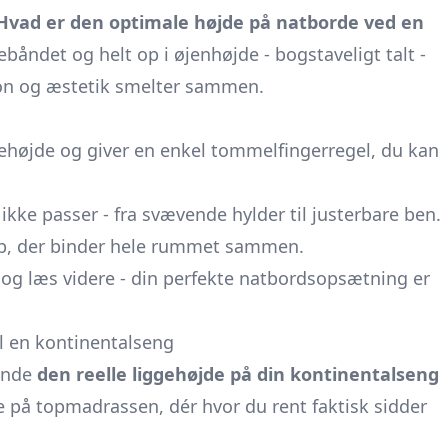
Hvad er den optimale højde på natborde ved en
båndet og helt op i øjenhøjde - bogstaveligt talt -
ion og æstetik smelter sammen.
højde og giver en enkel tommelfingerregel, du kan
ikke passer - fra svævende hylder til justerbare ben.
greb, der binder hele rummet sammen.
 og læs videre - din perfekte natbordsopsætning er
il en kontinentalseng
kende
den reelle liggehøjde på din kontinentalseng
ade på topmadrassen, dér hvor du rent faktisk sidder