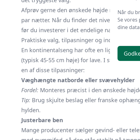
det tryggeste valg.
Afprøv gerne den ønskede højde midlertidigt:
Når du br
Se vores 
par nætter. Når du finder det niveau, hvor ræ
dine data
før du investerer i det endelige natbord.
Praktiske valg, tilpasninger og indretningsg
En kontinentalseng har ofte en liggehøjde på
Godke
(typisk 45-55 cm høje) for lave. I stedet f
en af disse tilpasninger:
Væghængte natborde eller svævehylder
Fordel:
Monteres præcist i den ønskede højde,
Tip:
Brug skjulte beslag eller franske ophæng f
hylden.
Justerbare ben
Mange producenter sælger gevind- eller tel