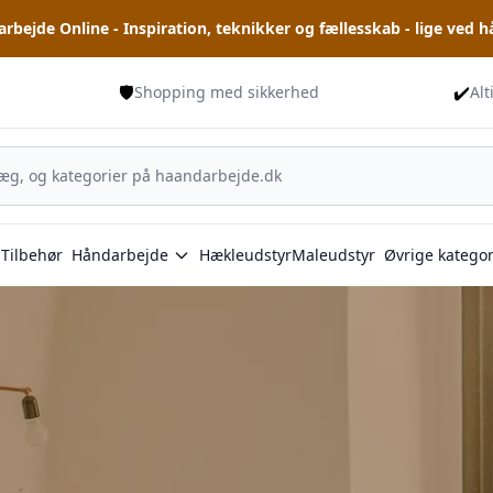
rbejde Online - Inspiration, teknikker og fællesskab - lige ved 
🛡️
✔️
Shopping med sikkerhed
Alt
Tilbehør
Håndarbejde
Hækleudstyr
Maleudstyr
Øvrige kategor