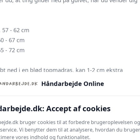
r du, at ting glider ned på gulvet, når du vender dig
 57 - 62 cm
0 - 67 cm
5 - 72 cm
bt ned i en blød topmadras, kan 1-2 cm ekstra
Håndarbejde Online
vl, øges afstanden til natbordet. Placér bordet helt
ere bord.
arbejde.dk: Accept af cookies
2-3 cm ekstra højde give bedre lysvinkel og mindre
jde.dk bruger cookies til at forbedre brugeroplevelsen og
service. Vi benytter dem til at analysere, hvordan du bruger
et eller er gravid, er et bord
over
madrashøjde ofte
timere vores indhold og funktionalitet.