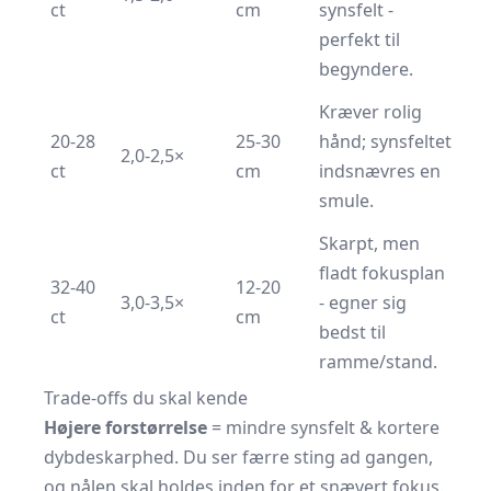
ct
cm
synsfelt -
perfekt til
begyndere.
Kræver rolig
20-28
25-30
hånd; synsfeltet
2,0-2,5×
ct
cm
indsnævres en
smule.
Skarpt, men
fladt fokus­plan
32-40
12-20
3,0-3,5×
- egner sig
ct
cm
bedst til
ramme/stand.
Trade-offs du skal kende
Højere forstørrelse
= mindre synsfelt & kortere
dybde­skarphed. Du ser færre sting ad gangen,
og nålen skal holdes inden for et snævert fokus.