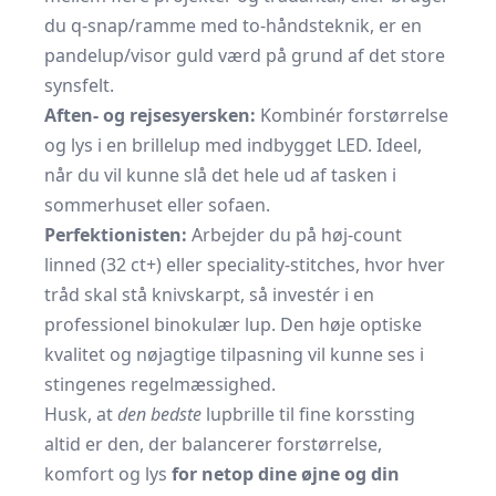
du q-snap/ramme med to-håndsteknik, er en
pandelup/visor guld værd på grund af det store
synsfelt.
Aften- og rejsesyersken:
Kombinér forstørrelse
og lys i en brillelup med indbygget LED. Ideel,
når du vil kunne slå det hele ud af tasken i
sommerhuset eller sofaen.
Perfektionisten:
Arbejder du på høj-count
linned (32 ct+) eller speciality-stitches, hvor hver
tråd skal stå knivskarpt, så investér i en
professionel binokulær lup. Den høje optiske
kvalitet og nøjagtige tilpasning vil kunne ses i
stingenes regelmæssighed.
Husk, at
den bedste
lupbrille til fine korssting
altid er den, der balancerer forstørrelse,
komfort og lys
for netop dine øjne og din