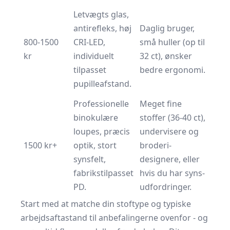
Letvægts glas,
antirefleks, høj
Daglig bruger,
800-1500
CRI-LED,
små huller (op til
kr
individuelt
32 ct), ønsker
tilpasset
bedre ergonomi.
pupilleafstand.
Professionelle
Meget fine
binokulære
stoffer (36-40 ct),
loupes, præcis
undervisere og
1500 kr+
optik, stort
broderi­
synsfelt,
designere, eller
fabrikstilpasset
hvis du har syns­
PD.
udfordringer.
Start med at matche din stof­type og typiske
arbejds­afta­stand til anbefalingerne ovenfor - og