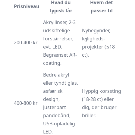
Hvad du
Hvem det
Prisniveau
typisk får
passer til
Akryl­linser, 2-3
udskiftelige
Nybegynder,
forstørrelser,
lejligheds-
200-400 kr
evt. LED.
projekter (≤18
Begrænset AR-
ct).
coating.
Bedre akryl
eller tyndt glas,
asfærisk
Hyppig korssting
design,
(18-28 ct) eller
400-800 kr
justerbart
dig, der bruger
pandebånd,
briller.
USB-opladelig
LED.