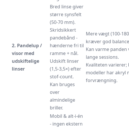
Bred linse giver
større synsfelt
(50-70 mm).
Skridsikkert
Mere vægt (100-180 
pandebånd -
kræver god balance
2. Pandelup /
hænderne fri til
Kan varme panden 
visor med
ramme + nål.
lange sessions.
udskiftelige
Udskift linser
Kvaliteten varierer; 
linser
(1,5-3,5×) efter
modeller har akryl
stof-count.
forvrængning.
Kan bruges
over
almindelige
briller.
Mobil & alt-i-én
- ingen ekstern