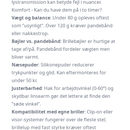
lystransmission kan betyde fejl i nuancer.
Komfort - Kan du have dem på i to timer?
Vægt og balance
: Under 80 g opleves oftest
som ”usynligt”. Over 120 g kræver pandebånd
eller nakkestrop.
Bøjler vs. pandebånd
: Brillebøjler er hurtige at
tage af/på. Pande­bånd fordeler vægten men
bliver varmt.
Næsepuder
: Silikonepuder reducerer
trykpunkter og glid. Kan eftermonteres for
under 50 kr.
Justerbarhed
: Hak for arbejds­vinkel (0-60°) og
skydbar linsearm gør det lettere at finde den
”søde vinkel”.
Kompatibilitet med egne briller
: Clip-on eller
visor-systemer fungerer over de fleste stel;
brillelup med fast styrke kræver oftest