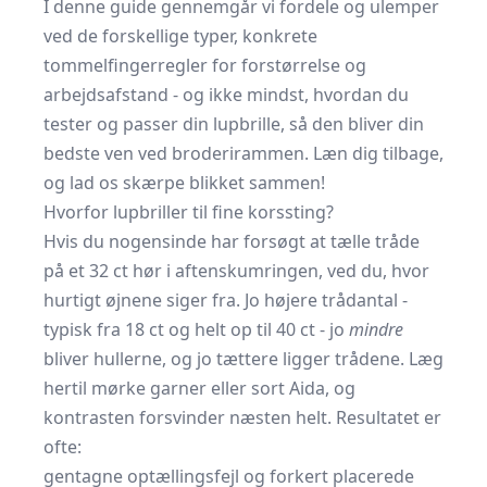
I denne guide gennemgår vi fordele og ulemper
ved de forskellige typer, konkrete
tommelfingerregler for forstørrelse og
arbejdsafstand - og ikke mindst, hvordan du
tester og passer din lupbrille, så den bliver din
bedste ven ved broderirammen. Læn dig tilbage,
og lad os skærpe blikket sammen!
Hvorfor lupbriller til fine korssting?
Hvis du nogensinde har forsøgt at tælle tråde
på et 32 ct hør i aftenskumringen, ved du, hvor
hurtigt øjnene siger fra. Jo højere trådantal -
typisk fra 18 ct og helt op til 40 ct - jo
mindre
bliver hullerne, og jo tættere ligger trådene. Læg
hertil mørke garner eller sort Aida, og
kontrasten forsvinder næsten helt. Resultatet er
ofte:
gentagne optællingsfejl og forkert placerede