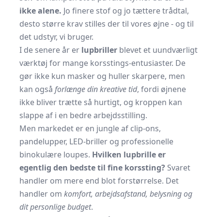
ikke alene.
Jo finere stof og jo tættere trådtal,
desto større krav stilles der til vores øjne - og til
det udstyr, vi bruger.
I de senere år er
lupbriller
blevet et uundværligt
værktøj for mange korsstings-entusiaster. De
gør ikke kun masker og huller skarpere, men
kan også
forlænge din kreative tid
, fordi øjnene
ikke bliver trætte så hurtigt, og kroppen kan
slappe af i en bedre arbejdsstilling.
Men markedet er en jungle af clip-ons,
pandelupper, LED-briller og professionelle
binokulære loupes.
Hvilken lupbrille er
egentlig den bedste til fine korssting?
Svaret
handler om mere end blot forstørrelse. Det
handler om
komfort, arbejdsafstand, belysning og
dit personlige budget
.