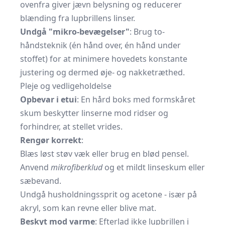
ovenfra giver jævn belysning og reducerer
blænding fra lupbrillens linser.
Undgå "mikro-bevægelser"
: Brug to-
håndsteknik (én hånd over, én hånd under
stoffet) for at minimere hovedets konstante
justering og dermed øje- og nakketræthed.
Pleje og vedligeholdelse
Opbevar i etui
: En hård boks med formskåret
skum beskytter linserne mod ridser og
forhindrer, at stellet vrides.
Rengør korrekt
:
Blæs løst støv væk eller brug en blød pensel.
Anvend
mikrofiberklud
og et mildt linseskum eller
sæbevand.
Undgå husholdningssprit og acetone - især på
akryl, som kan revne eller blive mat.
Beskyt mod varme
: Efterlad ikke lupbrillen i