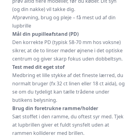
prøv altid flere modeller, før du køber. Dit syn
(og din nakke) vil takke dig.
Afprøvning, brug og pleje – få mest ud af din
lupbrille
Mål din pupilleafstand (PD)
Den korrekte PD (typisk 58-70 mm hos voksne)
sikrer, at de to linser møder øjnene i det optiske
centrum og giver skarp fokus uden dobbeltsyn.
Test med dit eget stof
Medbring et lille stykke af det fineste lærred, du
normalt bruger (fx 32 ct linen eller 18 ct aida), og
se om du tydeligt kan tælle trådene under
butikens belysning.
Brug din foretrukne ramme/holder
Sæt stoffet i den ramme, du oftest syr med. Tjek
at lupbrillen giver et fuldt synsfelt uden at
rammen kolliderer med brillen.