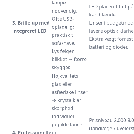
lampe
LED placeret tæt på
nødvendig.
kan blænde.
Ofte USB-
3. Brillelup med
Linser i budgetmode
opladelig;
integreret LED
lavere optisk klarhed
praktisk til
Ekstra vægt forrest
sofa/have.
batteri og dioder.
Lys følger
blikket → færre
skygger.
Højkvalitets
glas eller
asfæriske linser
→ krystalklar
skarphed.
Individuel
Prisniveau 2.000-8.0
pupildistance-
(tandlæge-/juvelers
4. Professionelle
og