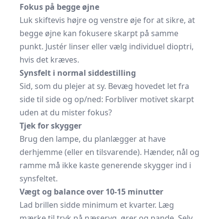
Fokus på begge øjne
Luk skiftevis højre og venstre øje for at sikre, at
begge øjne kan fokusere skarpt på samme
punkt. Justér linser eller vælg individuel dioptri,
hvis det kræves.
Synsfelt i normal siddestilling
Sid, som du plejer at sy. Bevæg hovedet let fra
side til side og op/ned: Forbliver motivet skarpt
uden at du mister fokus?
Tjek for skygger
Brug den lampe, du planlægger at have
derhjemme (eller en tilsvarende). Hænder, nål og
ramme må ikke kaste generende skygger ind i
synsfeltet.
Vægt og balance over 10-15 minutter
Lad brillen sidde minimum et kvarter. Læg
mærke til tryk på næseryg, ører og pande. Selv