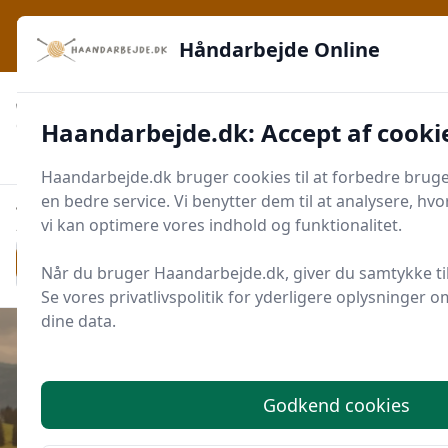
Håndarbejde Online - Inspiration, teknikker og fællesskab -
lige ved hånden
Håndarbejde Online
✅
🔔
276 produktyper
Daglig opdatering
Haandarbejde.dk: Accept af cooki
🛡️
✔️
Shopping med sikkerhed
Altid de bedste priser
🛒
Mærker i høj kvalitet
Haandarbejde.dk bruger cookies til at forbedre bruge
en bedre service. Vi benytter dem til at analysere, hv
vi kan optimere vores indhold og funktionalitet.
Men
Start søgning
Start søgning
Når du bruger Haandarbejde.dk, giver du samtykke til
Se vores privatlivspolitik for yderligere oplysninger 
dine data.
Udgivet i
Tips og Udstyr
Godkend cookies
Hvilken lupbrille er bedst til fine