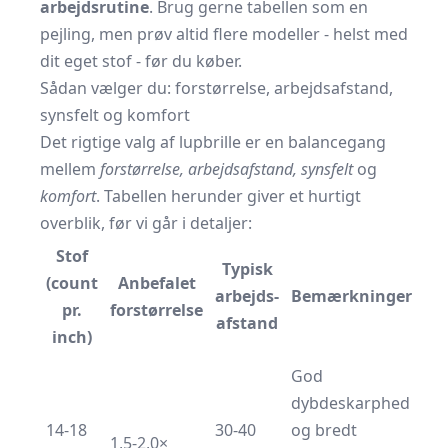
arbejdsrutine
. Brug gerne tabellen som en
pejling, men prøv altid flere modeller - helst med
dit eget stof - før du køber.
Sådan vælger du: forstørrelse, arbejdsafstand,
synsfelt og komfort
Det rigtige valg af lupbrille er en balance­gang
mellem
forstørrelse, arbejdsafstand, synsfelt
og
komfort
. Tabellen herunder giver et hurtigt
overblik, før vi går i detaljer:
Stof
Typisk
(count
Anbefalet
arbejds­
Bemærkninger
pr.
forstørrelse
afstand
inch)
God
dybdeskarphed
14-18
30-40
og bredt
1,5-2,0×