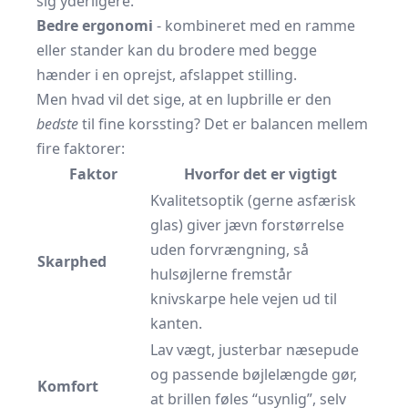
sig yderligere.
Bedre ergonomi
- kombineret med en ramme
eller stander kan du brodere med begge
hænder i en oprejst, afslappet stilling.
Men hvad vil det sige, at en lupbrille er den
bedste
til fine korssting? Det er balancen mellem
fire faktorer:
Faktor
Hvorfor det er vigtigt
Kvalitetsoptik (gerne asfærisk
glas) giver jævn forstørrelse
uden forvrængning, så
Skarphed
hulsøjlerne fremstår
knivskarpe hele vejen ud til
kanten.
Lav vægt, justerbar næsepude
og passende bøjlelængde gør,
Komfort
at brillen føles “usynlig”, selv