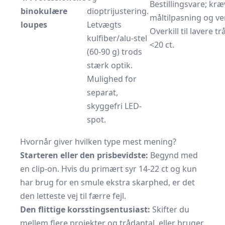
Bestillingsvare; kræ
binokulære
dioptrijustering.
måltilpasning og ve
loupes
Letvægts
Overkill til lavere t
kulfiber/alu-stel
<20 ct.
(60-90 g) trods
stærk optik.
Mulighed for
separat,
skyggefri LED-
spot.
Hvornår giver hvilken type mest mening?
Starteren eller den prisbevidste:
Begynd med
en clip-on. Hvis du primært syr 14-22 ct og kun
har brug for en smule ekstra skarphed, er det
den letteste vej til færre fejl.
Den flittige korsstingsentusiast:
Skifter du
mellem flere projekter og trådantal, eller bruger