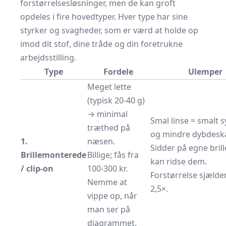
forstørrelsesløsninger, men de kan groft
opdeles i fire hovedtyper. Hver type har sine
styrker og svagheder, som er værd at holde op
imod dit stof, dine tråde og din foretrukne
arbejdsstilling.
Type
Fordele
Ulemper
Meget lette
(typisk 20-40 g)
→ minimal
Smal linse = smalt s
træthed på
og mindre dybdesk
1.
næsen.
Sidder på egne brill
Brillemonterede
Billige; fås fra
kan ridse dem.
/ clip-on
100-300 kr.
Forstørrelse sjælde
Nemme at
2,5×.
vippe op, når
man ser på
diagrammet.