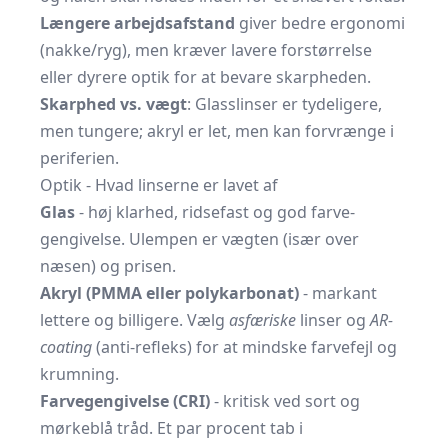
Længere arbejds­afstand
giver bedre ergonomi
(nakke/ryg), men kræver lavere forstørrelse
eller dyrere optik for at bevare skarpheden.
Skarphed vs. vægt
: Glasslinser er tydeligere,
men tungere; akryl er let, men kan forvrænge i
periferien.
Optik - Hvad linserne er lavet af
Glas
- høj klarhed, ridsefast og god farve­
gengivelse. Ulempen er vægten (især over
næsen) og prisen.
Akryl (PMMA eller polykarbonat)
- markant
lettere og billigere. Vælg
asfæriske
linser og
AR-
coating
(anti-refleks) for at mindske farvefejl og
krumning.
Farve­gengivelse (CRI)
- kritisk ved sort og
mørkeblå tråd. Et par procent tab i