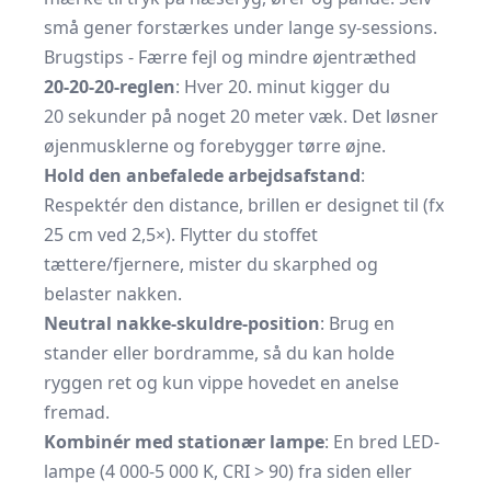
små gener forstærkes under lange sy-sessions.
Brugstips - Færre fejl og mindre øjentræthed
20-20-20-reglen
: Hver 20. minut kigger du
20 sekunder på noget 20 meter væk. Det løsner
øjenmusklerne og forebygger tørre øjne.
Hold den anbefalede arbejdsafstand
:
Respektér den distance, brillen er designet til (fx
25 cm ved 2,5×). Flytter du stoffet
tættere/fjernere, mister du skarphed og
belaster nakken.
Neutral nakke-skuldre-position
: Brug en
stander eller bordramme, så du kan holde
ryggen ret og kun vippe hovedet en anelse
fremad.
Kombinér med stationær lampe
: En bred LED-
lampe (4 000-5 000 K, CRI > 90) fra siden eller