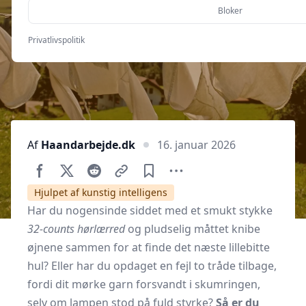
korssting?
Bloker
Privatlivspolitik
Af
Haandarbejde.dk
16. januar 2026
Hjulpet af kunstig intelligens
Har du nogensinde siddet med et smukt stykke
32-counts hørlærred
og pludselig måttet knibe
øjnene sammen for at finde det næste lillebitte
hul? Eller har du opdaget en fejl to tråde tilbage,
fordi dit mørke garn forsvandt i skumringen,
selv om lampen stod på fuld styrke?
Så er du