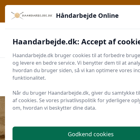
Håndarbejde Online - Inspiration, teknikker og fællesskab -
lige ved hånden
Håndarbejde Online
✅
🔔
276 produktyper
Daglig opdatering
Haandarbejde.dk: Accept af cooki
🛡️
✔️
Shopping med sikkerhed
Altid de bedste priser
🛒
Mærker i høj kvalitet
Haandarbejde.dk bruger cookies til at forbedre brug
og levere en bedre service. Vi benytter dem til at anal
hvordan du bruger siden, så vi kan optimere vores in
Men
Start søgning
funktionalitet.
Start søgning
Når du bruger Haandarbejde.dk, giver du samtykke ti
af cookies. Se vores privatlivspolitik for yderligere op
om, hvordan vi beskytter dine data.
Udgivet i
Tips og Udstyr
Godkend cookies
Sådan indstiller du knæløfteren på