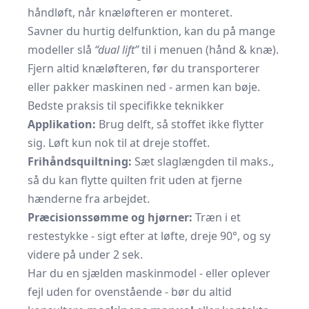
håndløft, når knæløfteren er monteret.
Savner du hurtig delfunktion, kan du på mange
modeller slå
“dual lift”
til i menuen (hånd & knæ).
Fjern altid knæløfteren, før du transporterer
eller pakker maskinen ned - armen kan bøje.
Bedste praksis til specifikke teknikker
Applikation:
Brug delft, så stoffet ikke flytter
sig. Løft kun nok til at dreje stoffet.
Frihåndsquiltning:
Sæt slaglængden til maks.,
så du kan flytte quilten frit uden at fjerne
hænderne fra arbejdet.
Præcisionssømme og hjørner:
Træn i et
restestykke - sigt efter at løfte, dreje 90°, og sy
videre på under 2 sek.
Har du en sjælden maskinmodel - eller oplever
fejl uden for ovenstående - bør du altid