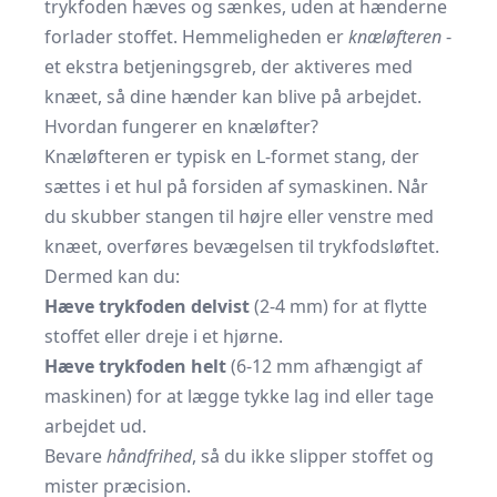
trykfoden hæves og sænkes, uden at hænderne
forlader stoffet. Hemmeligheden er
knæløfteren
-
et ekstra betjeningsgreb, der aktiveres med
knæet, så dine hænder kan blive på arbejdet.
Hvordan fungerer en knæløfter?
Knæløfteren er typisk en L-formet stang, der
sættes i et hul på forsiden af symaskinen. Når
du skubber stangen til højre eller venstre med
knæet, overføres bevægelsen til trykfodsløftet.
Dermed kan du:
Hæve trykfoden delvist
(2-4 mm) for at flytte
stoffet eller dreje i et hjørne.
Hæve trykfoden helt
(6-12 mm afhængigt af
maskinen) for at lægge tykke lag ind eller tage
arbejdet ud.
Bevare
håndfrihed
, så du ikke slipper stoffet og
mister præcision.