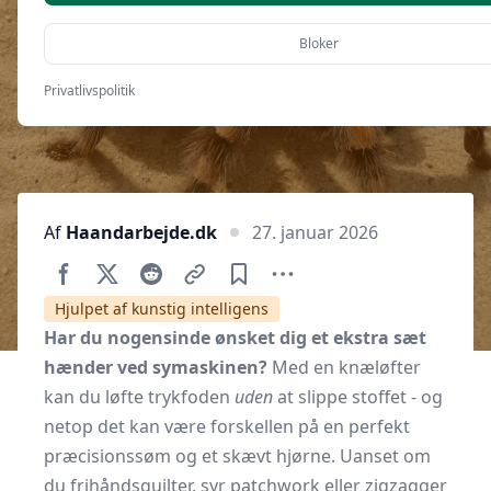
din symaskine
Bloker
Privatlivspolitik
Af
Haandarbejde.dk
27. januar 2026
Hjulpet af kunstig intelligens
Har du nogensinde ønsket dig et ekstra sæt
hænder ved symaskinen?
Med en knæløfter
kan du løfte trykfoden
uden
at slippe stoffet - og
netop det kan være forskellen på en perfekt
præcisionssøm og et skævt hjørne. Uanset om
du frihåndsquilter, syr patchwork eller zigzagger