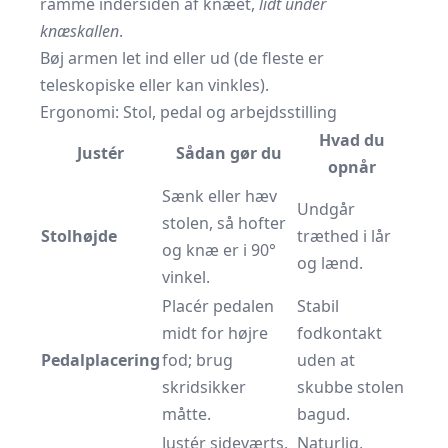
ramme indersiden af knæet,
lidt under
knæskallen
.
Bøj armen let ind eller ud (de fleste er
teleskopiske eller kan vinkles).
Ergonomi: Stol, pedal og arbejdsstilling
Hvad du
Justér
Sådan gør du
opnår
Sænk eller hæv
Undgår
stolen, så hofter
Stolhøjde
træthed i lår
og knæ er i 90°
og lænd.
vinkel.
Placér pedalen
Stabil
midt for højre
fodkontakt
Pedalplacering
fod; brug
uden at
skridsikker
skubbe stolen
måtte.
bagud.
Justér sideværts,
Naturlig,