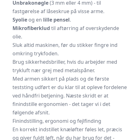
Unbrakonøgle
(3 mm eller 4 mm) - til
fastgørelse af låseskrue på visse arme.
Syolie
og en
lille pensel
.
Mikrofiberklud
til aftørring af overskydende
olie.
Sluk altid maskinen, før du stikker fingre ind
omkring trykfoden.
Brug sikkerhedsbriller, hvis du arbejder med
trykluft nær grej med metalspåner.
Med armen sikkert på plads og de første
teststing udført er du klar til at opleve fordelene
ved håndfri betjening. Næste skridt er at
finindstille ergonomien - det tager vi i det
følgende afsnit.
Finindstilling, ergonomi og fejlfinding
En korrekt indstillet knæløfter føles let, præcis
og giver fuldt løft, når du har brug for det -