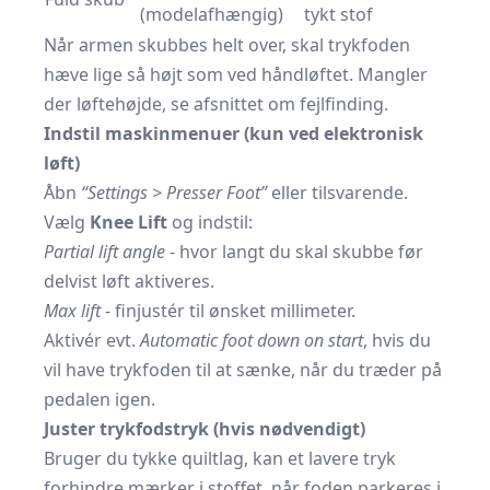
(modelafhængig)
tykt stof
Når armen skubbes helt over, skal trykfoden
hæve lige så højt som ved håndløftet. Mangler
der løftehøjde, se afsnittet om fejlfinding.
Indstil maskinmenuer (kun ved elektronisk
løft)
Åbn
“Settings > Presser Foot”
eller tilsvarende.
Vælg
Knee Lift
og indstil:
Partial lift angle
- hvor langt du skal skubbe før
delvist løft aktiveres.
Max lift
- finjustér til ønsket millimeter.
Aktivér evt.
Automatic foot down on start
, hvis du
vil have trykfoden til at sænke, når du træder på
pedalen igen.
Juster trykfodstryk (hvis nødvendigt)
Bruger du tykke quiltlag, kan et lavere tryk
forhindre mærker i stoffet, når foden parkeres i