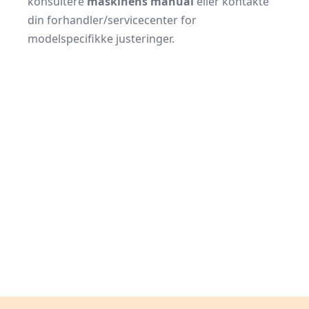
konsultere
maskinens manual
eller kontakte
din forhandler/servicecenter for
modelspecifikke justeringer.