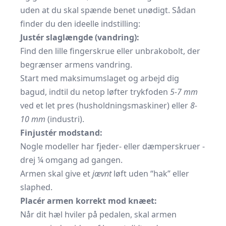
uden at du skal spænde benet unødigt. Sådan
finder du den ideelle indstilling:
Justér slaglængde (vandring):
Find den lille fingerskrue eller unbrako­bolt, der
begrænser armens vandring.
Start med maksimumslaget og arbejd dig
bagud, indtil du netop løfter trykfoden
5-7 mm
ved et let pres (hus­holdnings­maskiner) eller
8-
10 mm
(industri).
Finjustér modstand:
Nogle modeller har fjeder- eller dæmper­skruer -
drej ¼ omgang ad gangen.
Armen skal give et
jævnt
løft uden “hak” eller
slaphed.
Placér armen korrekt mod knæet:
Når dit hæl hviler på pedalen, skal armen