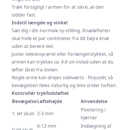
Træk forsigtigt i armen for at sikre, at den
sidder fast.
Indstil længde og vinkel
Sæt dig i din normale sy-stilling. Knæløfteren
skal hvile et par centimeter fra dit højre knæ
uden at berøre det.
Juster teleskoprøret eller forlængerstykket, så
armen kan trykkes
ca. 4-6 cm
indad uden at du
løfter låret fra stolen.
Nogle arme kan drejes sideværts - finjustér, så
bevægelsen føles naturlig og ikke vrider hoften.
Kontrollér trykfodsløftet
Bevægelse
Løftehøjde
Anvendelse
Pivotering i
1. let skub
2-3 mm
hjørner
6-12 mm
Indlægning af
Fuld skub