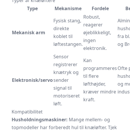
Typer af knæløftere
Type
Mekanisme
Fordele
B
Robust,
Fysisk stang,
Almin
reagerer
direkte
hush
Mekanisk arm
øjeblikkeligt,
koblet til
fra bl
ingen
løftestangen.
og Br
elektronik.
Sensor
Kan
registrerer
programmeres
Ofte 
knætryk og
til flere
hush
Elektronisk/servo
sender
løfthøjder,
og m
signal til
kræver mindre
indus
motoriseret
kraft.
løft.
Kompatibilitet
Husholdningsmaskiner:
Mange mellem- og
topmodeller har forberedt hul til knæløfter. Tjek