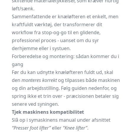
skiftende materialetykkelser, som kræver hurtig
løft/sænk.
Sammenfattende er knæløfteren et enkelt, men
kraftfuldt værktøj, der transformerer dit
workflow fra stop-og-go til en glidende,
professionel proces - uanset om du syr
derhjemme eller i systuen.
Forberedelse og montering: sådan kommer du i
gang
Før du kan udnytte knæløfteren fuldt ud, skal
den
monteres korrekt
og tilpasses både maskinen
og din arbejdsstilling. Følg guiden nedenfor, og
spring ikke et trin over - præcisionen betaler sig
senere ved syningen.
Tjek maskinens kompatibilitet
Slå op i symaskinens manual under afsnittet
“Presser foot lifter”
eller
“Knee lifter”
.