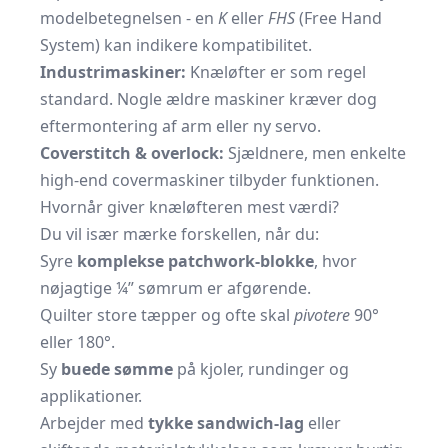
modelbetegnelsen - en
K
eller
FHS
(Free Hand
System) kan indikere kompatibilitet.
Industrimaskiner:
Knæløfter er som regel
standard. Nogle ældre maskiner kræver dog
eftermontering af arm eller ny servo.
Coverstitch & overlock:
Sjældnere, men enkelte
high-end covermaskiner tilbyder funktionen.
Hvornår giver knæløfteren mest værdi?
Du vil især mærke forskellen, når du:
Syre
komplekse patchwork-blokke
, hvor
nøjagtige ¼” sømrum er afgørende.
Quilter store tæpper og ofte skal
pivotere
90°
eller 180°.
Sy
buede sømme
på kjoler, rundinger og
applikationer.
Arbejder med
tykke sandwich-lag
eller