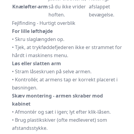
Knæløfter-arm
så du ikke vrider
afslappet
hoften.
bevægelse.
Fejlfinding - Hurtigt overblik
For lille løfthøjde
• Skru slaglængden op.
• Tjek, at trykføddefjederen ikke er strammet for
hårdt i maskinens menu.
Løs eller slatten arm
• Stram låseskruen på selve armen.
• Kontrollér, at armens tap er korrekt placeret i
bøsningen.
Skæv montering - armen skraber mod
kabinet
• Afmontér og sæt i igen; lyt efter klik-låsen.
• Brug plastikskiver (ofte medleveret) som
afstandsstykke.