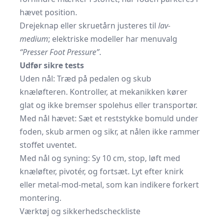
hævet position.
Drejeknap eller skruetårn justeres til
lav-
medium
; elektriske modeller har menuvalg
“Presser Foot Pressure”
.
Udfør sikre tests
Uden nål: Træd på pedalen og skub
knæløfteren. Kontroller, at mekanikken kører
glat og ikke bremser spolehus eller transportør.
Med nål hævet: Sæt et reststykke bomuld under
foden, skub armen og sikr, at nålen ikke rammer
stoffet uventet.
Med nål og syning: Sy 10 cm, stop, løft med
knæløfter, pivotér, og fortsæt. Lyt efter knirk
eller metal-mod-metal, som kan indikere forkert
montering.
Værktøj og sikkerheds­checkliste