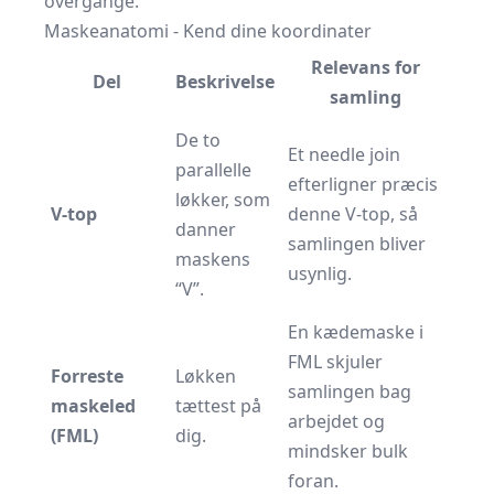
overgange.
Maskeanatomi - Kend dine koordinater
Relevans for
Del
Beskrivelse
samling
De to
Et needle join
parallelle
efterligner præcis
løkker, som
V-top
denne V-top, så
danner
samlingen bliver
maskens
usynlig.
“V”.
En kædemaske i
FML skjuler
Forreste
Løkken
samlingen bag
maskeled
tættest på
arbejdet og
(FML)
dig.
mindsker bulk
foran.