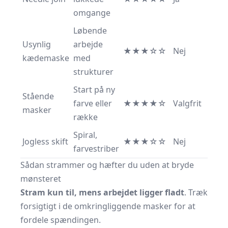
omgange
Løbende
Usynlig
arbejde
★★★☆☆
Nej
kædemaske
med
strukturer
Start på ny
Stående
farve eller
★★★★☆
Valgfrit
masker
række
Spiral,
Jogless skift
★★★☆☆
Nej
farvestriber
Sådan strammer og hæfter du uden at bryde
mønsteret
Stram kun til, mens arbejdet ligger fladt
. Træk
forsigtigt i de omkringliggende masker for at
fordele spændingen.