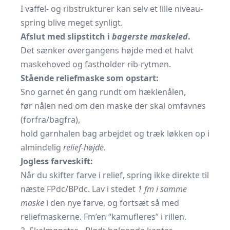
I vaffel- og ribstrukturer kan selv et lille niveau­
spring blive meget synligt.
Afslut med slipstitch i
bagerste maskeled
.
Det sænker overgangens højde med et halvt
maske­hoved og fastholder rib-rytmen.
Stående reliefmaske som opstart:
Sno garnet én gang rundt om hæklenålen,
før nålen ned om den maske der skal omfavnes
(forfra/bagfra),
hold garnhalen bag arbejdet og træk løkken op i
almindelig
relief-højde
.
Jogless farveskift:
Når du skifter farve i relief, spring ikke direkte til
næste FPdc/BPdc. Lav i stedet
1 fm i samme
maske
i den nye farve, og fortsæt så med
reliefmaskerne. Fm’en “kamufleres” i rillen.