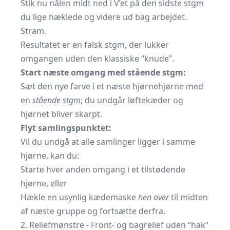
Stik nu nålen midt ned i V’et på den sidste stgm
du lige hæklede og videre ud bag arbejdet.
Stram.
Resultatet er en falsk stgm, der lukker
omgangen uden den klassiske “knude”.
Start næste omgang med stående stgm:
Sæt den nye farve i et næste hjørnehjørne med
en
stående stgm
; du undgår løftekæder og
hjørnet bliver skarpt.
Flyt samlingspunktet:
Vil du undgå at alle samlinger ligger i samme
hjørne, kan du:
Starte hver anden omgang i et tilstødende
hjørne, eller
Hækle en usynlig kædemaske
hen over
til midten
af næste gruppe og fortsætte derfra.
2. Reliefmønstre - Front- og bagrelief uden “hak”