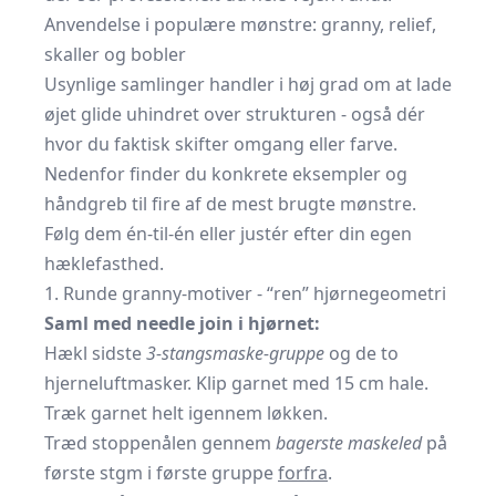
Anvendelse i populære mønstre: granny, relief,
skaller og bobler
Usynlige samlinger handler i høj grad om at lade
øjet glide uhindret over strukturen - også dér
hvor du faktisk skifter omgang eller farve.
Nedenfor finder du konkrete eksempler og
hånd­greb til fire af de mest brugte mønstre.
Følg dem én-til-én eller justér efter din egen
hæklefasthed.
1. Runde granny-motiver - “ren” hjørnegeometri
Saml med needle join i hjørnet:
Hækl sidste
3-stangsmaske-gruppe
og de to
hjerneluftmasker. Klip garnet med 15 cm hale.
Træk garnet helt igennem løkken.
Træd stoppenålen gennem
bagerste maskeled
på
første stgm i første gruppe
forfra
.