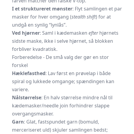
farven matcher den falske V-top.
I et struktureret mønster
: Flyt samlingen et par
masker for hver omgang (
stealth shift
) for at
undgå en synlig “lynlås”.
Ved hjørner
: Saml i kædemasken
efter
hjørnets
sidste maske, ikke i selve hjørnet, så blokken
forbliver kvadratisk.
Forberedelse - De små valg der gør en stor
forskel
Hæklefasthed
: Lav først en prøvelap i både
spiral og lukkede omgange; spændingen kan
variere.
Nålstørrelse
: En halv størrelse mindre nål til
kædemasker/needle join forhindrer slappe
overgangsmasker.
Garn
: Glat, fastspundet garn (bomuld,
merceriseret uld) skjuler samlingen bedst;