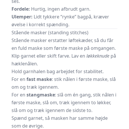
ses.
Fordele:
Hurtig, ingen afbrudt garn.
Ulemper:
Lidt tykkere “rynke” bagpå, kræver
øvelse i korrekt spænding.
Stående masker (standing stitches)
Stående masker erstatter løftekæder, så du får
en fuld maske som første maske på omgangen.
Klip garnet eller skift farve. Lav en
løkkeknude
på
hæklenålen.
Hold garnhalen bag arbejdet for stabilitet.
For en
fast maske
: stik nålen i første maske, slå
om og træk igennem.
For en
stangmaske
: slå om én gang, stik nålen i
første maske, slå om, træk igennem to løkker,
slå om og træk igennem de sidste to.
Spænd garnet, så masken har samme højde
som de øvrige.