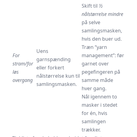
Skift til
½
nålstørrelse mindre
på selve
samlingsmasken,
hvis den buer ud.
Træn “yarn
Uens
For
management”: før
garnspænding
stram/for
garnet over
eller forkert
løs
pegefingeren på
nålstørrelse kun til
overgang
samme måde
samlingsmasken.
hver gang.
Nål igennem to
masker i stedet
for én, hvis
samlingen
trækker.