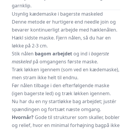
garnklip.
Usynlig kædemaske i bagerste maskeled
Denne metode er hurtigere end needle join og
bevarer kontinuerligt arbejde med hæklenålen.
Hækl sidste maske. Fjern nålen, så du har en
løkke på 2-3 cm.
Stik nålen
bagom arbejdet
og ind i
bagerste
maskeled
på omgangens første maske.
Træk løkken igennem (som ved en kædemaske),
men stram ikke helt til endnu.
Før nålen tilbage i den efterfølgende maske
(igen bagerste led) og træk løkken igennem.
Nu har du en ny startløkke bag arbejdet; justér
spændingen og fortsæt næste omgang.
Hvornår?
Gode til strukturer som skaller, bobler
og relief, hvor en minimal forhøjning bagpå ikke