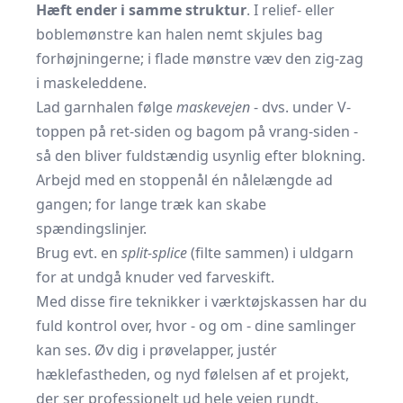
Hæft ender i samme struktur
. I relief- eller
boblemønstre kan halen nemt skjules bag
forhøjningerne; i flade mønstre væv den zig-zag
i maskeleddene.
Lad garnhalen følge
maskevejen
- dvs. under V-
toppen på ret-siden og bagom på vrang-siden -
så den bliver fuldstændig usynlig efter blokning.
Arbejd med en stoppenål én nålelængde ad
gangen; for lange træk kan skabe
spændingslinjer.
Brug evt. en
split-splice
(filte sammen) i
uldgarn
for at undgå knuder ved farveskift.
Med disse fire teknikker i værktøjskassen har du
fuld kontrol over, hvor - og om - dine samlinger
kan ses. Øv dig i prøvelapper, justér
hæklefastheden, og nyd følelsen af et projekt,
der ser professionelt ud hele vejen rundt.