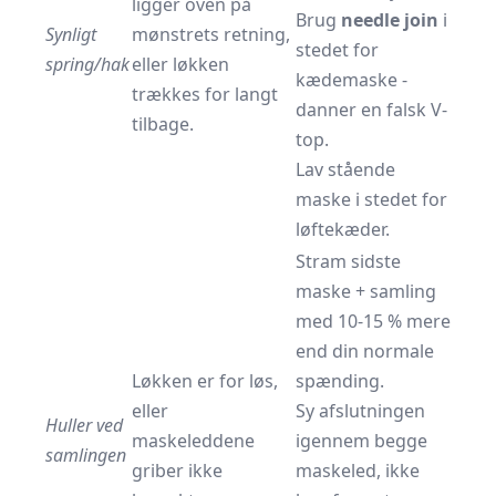
ligger oven på
Brug
needle join
i
Synligt
mønstrets retning,
stedet for
spring/hak
eller løkken
kædemaske -
trækkes for langt
danner en falsk V-
tilbage.
top.
Lav stående
maske i stedet for
løftekæder.
Stram sidste
maske + samling
med 10-15 % mere
end din normale
Løkken er for løs,
spænding.
eller
Sy afslutningen
Huller ved
maskeleddene
igennem begge
samlingen
griber ikke
maskeled, ikke