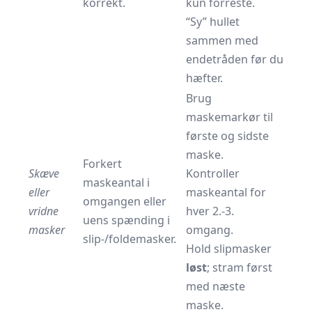
korrekt.
kun forreste.
“Sy” hullet
sammen med
endetråden før du
hæfter.
Brug
maskemarkør
til
første og sidste
maske.
Forkert
Skæve
Kontroller
maskeantal i
eller
maskeantal for
omgangen eller
vridne
hver 2.-3.
uens spænding i
masker
omgang.
slip-/foldemasker.
Hold slipmasker
løst
; stram først
med næste
maske.