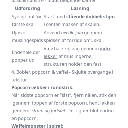
3. Skalmønstre - Blødt bølgende kanter
Udfordring
Løsning
Synligt hul før
Start med
stående dobbeltstgm
første skal
i center-masken af skalen.
Ujævn
Anvend
needle join
gennem
muslingespids
spidsen af forrige oml. skal.
Væv hale zig-zag gennem
indre
Endehale der
løkker
af muslingerne;
popper ud
strukturen holder den fast.
4. Bobler, popcorn & vaffel - Skjulte overgange i
tekstur
Popcornrækker i rundstrik:
Når sidste popcorn er “låst”, fjern nålen, stik den
igennem toppen af første popcorn, hent løkken
gennem,
stram og fortsæt
. Det ligner blot endnu
en popcorn.
Waffelmønster i spiral: