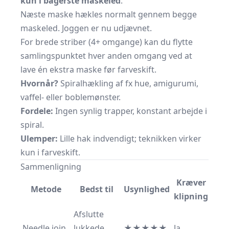
kun i bagerste maskeled
.
Næste maske hækles normalt gennem begge
maskeled. Joggen er nu udjævnet.
For brede striber (4+ omgange) kan du flytte
samlingspunktet hver anden omgang ved at
lave én ekstra maske før farveskift.
Hvornår?
Spiralhækling af fx hue, amigurumi,
vaffel- eller boblemønster.
Fordele:
Ingen synlig trapper, konstant arbejde i
spiral.
Ulemper:
Lille hak indvendigt; teknikken virker
kun i farveskift.
Sammenligning
Kræver
Metode
Bedst til
Usynlighed
klipning
Afslutte
Needle join
lukkede
★★★★★
Ja