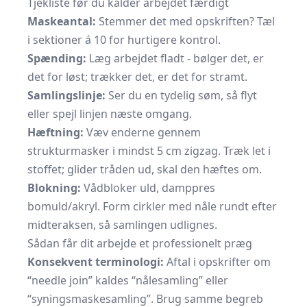
Tjekliste før du kalder arbejdet færdigt
Maskeantal:
Stemmer det med opskriften? Tæl
i sektioner á 10 for hurtigere kontrol.
Spænding:
Læg arbejdet fladt - bølger det, er
det for løst; trækker det, er det for stramt.
Samlingslinje:
Ser du en tydelig søm, så flyt
eller spejl linjen næste omgang.
Hæftning:
Væv enderne gennem
strukturmasker i mindst 5 cm zigzag. Træk let i
stoffet; glider tråden ud, skal den hæftes om.
Blokning:
Vådbloker uld, damppres
bomuld/akryl. Form cirkler med nåle rundt efter
midteraksen, så samlingen udlignes.
Sådan får dit arbejde et professionelt præg
Konsekvent terminologi:
Aftal i opskrifter om
“needle join” kaldes “nålesamling” eller
“syningsmaskesamling”. Brug samme begreb