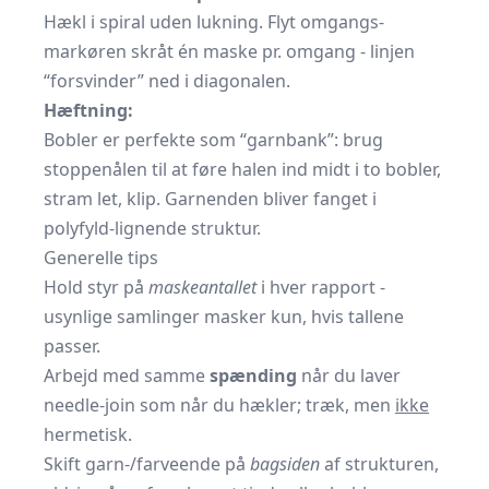
Hækl i spiral uden lukning. Flyt omgangs­
markøren skråt én maske pr. omgang - linjen
“forsvinder” ned i diagonalen.
Hæftning:
Bobler er perfekte som “garnbank”: brug
stoppenålen til at føre halen ind midt i to bobler,
stram let, klip. Garnenden bliver fanget i
polyfyld-lignende struktur.
Generelle tips
Hold styr på
maskeantallet
i hver rapport -
usynlige samlinger masker kun, hvis tallene
passer.
Arbejd med samme
spænding
når du laver
needle-join som når du hækler; træk, men
ikke
hermetisk.
Skift garn-/farveende på
bagsiden
af strukturen,