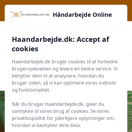
Håndarbejde Online - Inspiration, teknikker og fællesskab -
lige ved hånden
Håndarbejde Online
✅
🔔
276 produktyper
Daglig opdatering
Haandarbejde.dk: Accept af
🛡️
✔️
Shopping med sikkerhed
Altid de bedste priser
🛒
Mærker i høj kvalitet
cookies
Haandarbejde.dk bruger cookies til at forbedre
Men
brugeroplevelsen og levere en bedre service. Vi
Start søgning
benytter dem til at analysere, hvordan du
Start søgning
bruger siden, så vi kan optimere vores indhold
og funktionalitet.
Når du bruger Haandarbejde.dk, giver du
samtykke til vores brug af cookies. Se vores
Udgivet i
Strik og Hækling
privatlivspolitik for yderligere oplysninger om,
hvordan vi beskytter dine data.
Sådan laver du usynlige samlinger