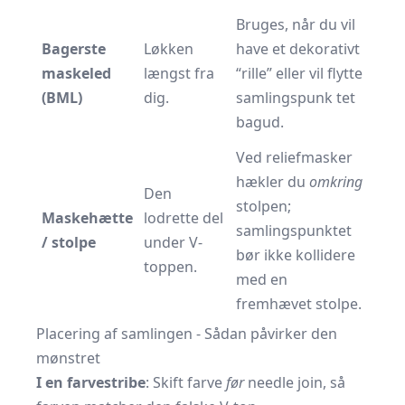
Bruges, når du vil
Bagerste
Løkken
have et dekorativt
maskeled
længst fra
“rille” eller vil flytte
(BML)
dig.
samlingspunk­ tet
bagud.
Ved reliefmasker
hækler du
omkring
Den
stolpen;
Maskehætte
lodrette del
samlingspunktet
/ stolpe
under V-
bør ikke kollidere
toppen.
med en
fremhævet stolpe.
Placering af samlingen - Sådan påvirker den
mønstret
I en farvestribe
: Skift farve
før
needle join, så