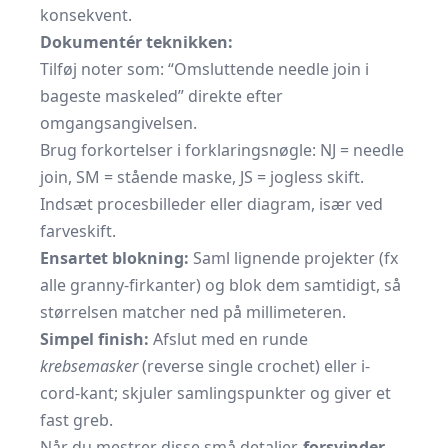
konsekvent.
Dokumentér teknikken:
Tilføj noter som: “Omsluttende needle join i
bageste maskeled” direkte efter
omgangsangivelsen.
Brug forkortelser i forklaringsnøgle: NJ = needle
join, SM = stående maske, JS = jogless skift.
Indsæt procesbilleder eller diagram, især ved
farveskift.
Ensartet blokning:
Saml lignende projekter (fx
alle granny-firkanter) og blok dem samtidigt, så
størrelsen matcher ned på millimeteren.
Simpel finish:
Afslut med en runde
krebsemasker
(reverse single crochet) eller i-
cord-kant; skjuler samlingspunkter og giver et
fast greb.
Når du mestrer disse små detaljer,
forsvinder