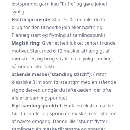
løstspundet garn kan “fluffe” og gøre joinet
synligt.
Ekstra garnende
: Klip 15-20 cm hale; du får
brug for den til needle join eller hæftning.
Planlæg start og flytning af samlingspunkt
Magisk ring:
Giver et helt lukket center i runde
motiver. Start med 6-12 masker afhængigt af
mønsteret, og brug straks en usynlig samling,
så ringen ikke tvister.
Stående maske (“standing stitch”):
Erstat
klassiske 3 lm som første stgm med en stående
stgm; derved undgår du løftekæden, der ofte
afslører samlingspunktet.
Flyt samlingspunktet:
Hækl én ekstra maske
før du samler og spring én maske over i starten
af næste omgang. Denne lille “shunt” flytter
samlingen én maske til venstre og spreder