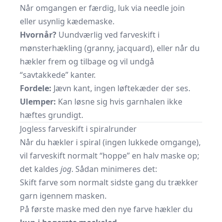
Når omgangen er færdig, luk via needle join
eller usynlig kædemaske.
Hvornår?
Uundværlig ved farveskift i
mønsterhækling (granny, jacquard), eller når du
hækler frem og tilbage og vil undgå
“savtakkede” kanter.
Fordele:
Jævn kant, ingen løftekæder der ses.
Ulemper:
Kan løsne sig hvis garnhalen ikke
hæftes grundigt.
Jogless farveskift i spiralrunder
Når du hækler i spiral (ingen lukkede omgange),
vil farveskift normalt “hoppe” en halv maske op;
det kaldes
jog
. Sådan minimeres det:
Skift farve som normalt sidste gang du trækker
garn igennem masken.
På første maske med den nye farve hækler du