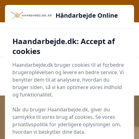
Håndarbejde Online - Inspiration, teknikker og fællesskab -
lige ved hånden
Håndarbejde Online
✅
🔔
276 produktyper
Daglig opdatering
Haandarbejde.dk: Accept af
🛡️
✔️
Shopping med sikkerhed
Altid de bedste priser
🛒
Mærker i høj kvalitet
cookies
Haandarbejde.dk bruger cookies til at forbedre
Men
brugeroplevelsen og levere en bedre service. Vi
Start søgning
benytter dem til at analysere, hvordan du
Start søgning
bruger siden, så vi kan optimere vores indhold
og funktionalitet.
Når du bruger Haandarbejde.dk, giver du
samtykke til vores brug af cookies. Se vores
Udgivet i
Tips og Udstyr
privatlivspolitik for yderligere oplysninger om,
hvordan vi beskytter dine data.
Sidder du også mange timer og