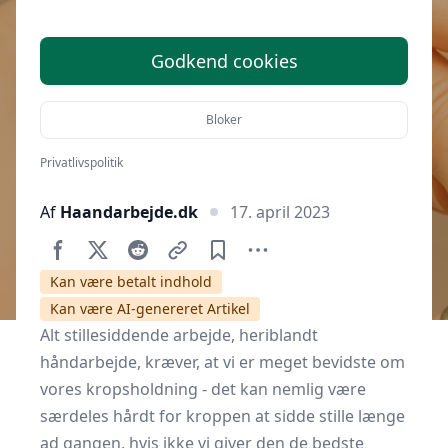
laver håndarbejde ved bordet? Her
er 7 grunde til hvorfor du bør købe
en kontorstol
Godkend cookies
Bloker
Privatlivspolitik
Af
Haandarbejde.dk
17. april 2023
Kan være betalt indhold
Kan være AI-genereret Artikel
Alt stillesiddende arbejde, heriblandt
håndarbejde, kræver, at vi er meget bevidste om
vores kropsholdning - det kan nemlig være
særdeles hårdt for kroppen at sidde stille længe
ad gangen, hvis ikke vi giver den de bedste