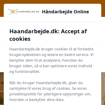
Håndarbejde Online - Inspiration, teknikker og fællesskab -
lige ved hånden
Håndarbejde Online
✅
🔔
276 produktyper
Daglig opdatering
Haandarbejde.dk: Accept af
🛡️
✔️
Shopping med sikkerhed
Altid de bedste priser
🛒
Mærker i høj kvalitet
cookies
Haandarbejde.dk bruger cookies til at forbedre
Men
brugeroplevelsen og levere en bedre service. Vi
Start søgning
benytter dem til at analysere, hvordan du
Start søgning
bruger siden, så vi kan optimere vores indhold
og funktionalitet.
Når du bruger Haandarbejde.dk, giver du
samtykke til vores brug af cookies. Se vores
Udgivet i
DIY og Krea
privatlivspolitik for yderligere oplysninger om,
hvordan vi beskytter dine data.
Top 5 håndarbejde-hobbyer for