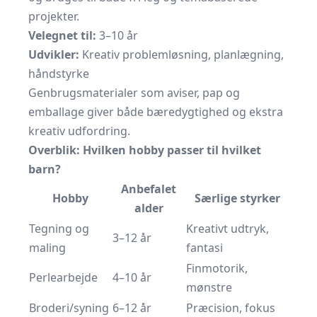
projekter.
Velegnet til:
3–10 år
Udvikler:
Kreativ problemløsning, planlægning,
håndstyrke
Genbrugsmaterialer som aviser, pap og
emballage giver både bæredygtighed og ekstra
kreativ udfordring.
Overblik: Hvilken hobby passer til hvilket
barn?
Anbefalet
Hobby
Særlige styrker
alder
Tegning og
Kreativt udtryk,
3–12 år
maling
fantasi
Finmotorik,
Perlearbejde
4–10 år
mønstre
Broderi/syning
6–12 år
Præcision, fokus