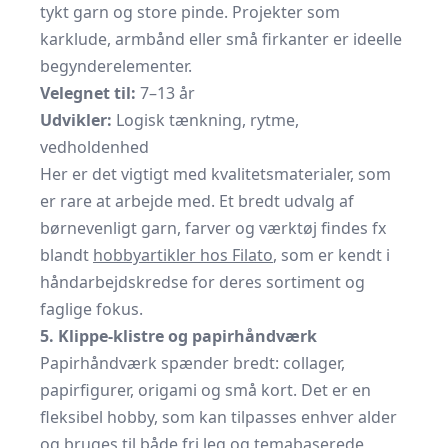
tykt garn og store pinde. Projekter som
karklude, armbånd eller små firkanter er ideelle
begynderelementer.
Velegnet til:
7–13 år
Udvikler:
Logisk tænkning, rytme,
vedholdenhed
Her er det vigtigt med kvalitetsmaterialer, som
er rare at arbejde med. Et bredt udvalg af
børnevenligt garn, farver og værktøj findes fx
blandt
hobbyartikler hos Filato
, som er kendt i
håndarbejdskredse for deres sortiment og
faglige fokus.
5. Klippe-klistre og papirhåndværk
Papirhåndværk spænder bredt: collager,
papirfigurer, origami og små kort. Det er en
fleksibel hobby, som kan tilpasses enhver alder
og bruges til både fri leg og temabaserede