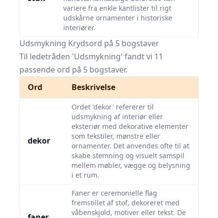
variere fra enkle kantlister til rigt
udskårne ornamenter i historiske
interiører.
Udsmykning Krydsord på 5 bogstaver
Til ledetråden 'Udsmykning' fandt vi 11
passende ord på 5 bogstaver.
Ord
Beskrivelse
Ordet 'dekor' refererer til
udsmykning af interiør eller
eksteriør med dekorative elementer
som tekstiler, mønstre eller
dekor
ornamenter. Det anvendes ofte til at
skabe stemning og visuelt samspil
mellem møbler, vægge og belysning
i et rum.
Faner er ceremonielle flag
fremstillet af stof, dekoreret med
våbenskjold, motiver eller tekst. De
faner