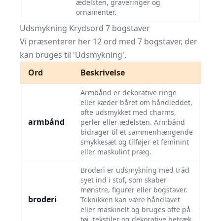
ædelsten, graveringer og
ornamenter.
Udsmykning Krydsord 7 bogstaver
Vi præsenterer her 12 ord med 7 bogstaver, der
kan bruges til 'Udsmykning'.
Ord
Beskrivelse
Armbånd er dekorative ringe
eller kæder båret om håndleddet,
ofte udsmykket med charms,
armbånd
perler eller ædelsten. Armbånd
bidrager til et sammenhængende
smykkesæt og tilføjer et feminint
eller maskulint præg.
Broderi er udsmykning med tråd
syet ind i stof, som skaber
mønstre, figurer eller bogstaver.
broderi
Teknikken kan være håndlavet
eller maskinelt og bruges ofte på
tøj, tekstiler og dekorative betræk