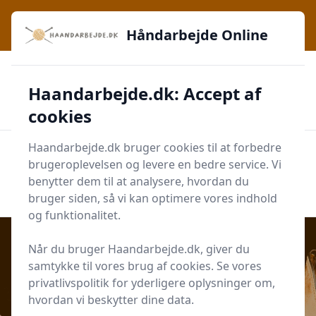
Håndarbejde Online - Inspiration, teknikker og fællesskab -
lige ved hånden
Håndarbejde Online
✅
🔔
276 produktyper
Daglig opdatering
Haandarbejde.dk: Accept af
🛡️
✔️
Shopping med sikkerhed
Altid de bedste priser
🛒
Mærker i høj kvalitet
cookies
Haandarbejde.dk bruger cookies til at forbedre
Men
brugeroplevelsen og levere en bedre service. Vi
Start søgning
benytter dem til at analysere, hvordan du
Start søgning
bruger siden, så vi kan optimere vores indhold
og funktionalitet.
Når du bruger Haandarbejde.dk, giver du
samtykke til vores brug af cookies. Se vores
Udgivet i
Hygge
privatlivspolitik for yderligere oplysninger om,
hvordan vi beskytter dine data.
Udsmykning Krydsord