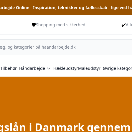
rbejde Online - Inspiration, teknikker og fællesskab - lige ved 
🛡️
✔️
Shopping med sikkerhed
Alt
Tilbehør
Håndarbejde
Hækleudstyr
Maleudstyr
Øvrige kategor
rugslån i Danmark gennem