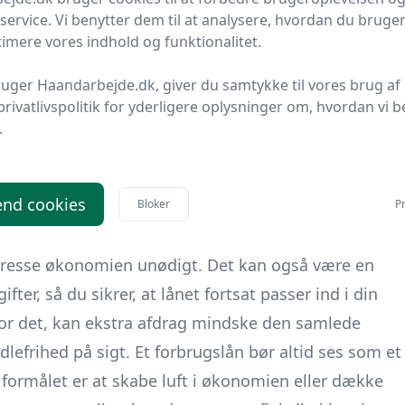
 et valg baseret på fakta. Du kan gennemgå hvert af
service. Vi benytter dem til at analysere, hvordan du bruger
n, som passer bedst til dine præferencer. Når du har
timere vores indhold og funktionalitet.
, kan ansøgningsprocessen oftest gennemføres
uger Haandarbejde.dk, giver du samtykke til vores brug af 
rer tid og gør det mere overskueligt at tage stilling
privatlivspolitik for yderligere oplysninger om, hvordan vi b
.
 i din økonomi
nd cookies
Bloker
Pr
igt at anvende det på en måde, der understøtter din
 at lægge et realistisk budget, så du ved, hvor
resse økonomien unødigt. Det kan også være en
fter, så du sikrer, at lånet fortsat passer ind i din
or det, kan ekstra afdrag mindske den samlede
efrihed på sigt. Et forbrugslån bør altid ses som et
formålet er at skabe luft i økonomien eller dække