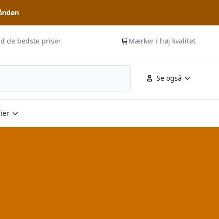
hånden
🛒
id de bedste priser
Mærker i høj kvalitet
Se også
ier