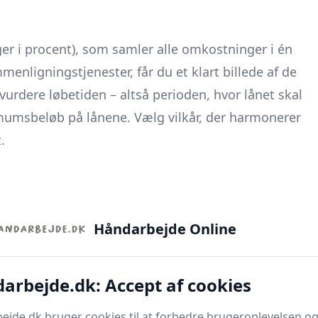
er i procent), som samler alle omkostninger i én
nligningstjenester, får du et klart billede af de
t vurdere løbetiden – altså perioden, hvor lånet skal
umsbeløb på lånene. Vælg vilkår, der harmonerer
.
s
Håndarbejde Online
igforbedringer eller uforudsete udgifter. Når
tjenester gøre det lettere at komme videre uden
ånebeløb og løbetid og modtager herefter tilbud fra
arbejde.dk: Accept af cookies
nte oplysninger samlet ét sted bliver det nemmere at
jde.dk bruger cookies til at forbedre brugeroplevelsen og