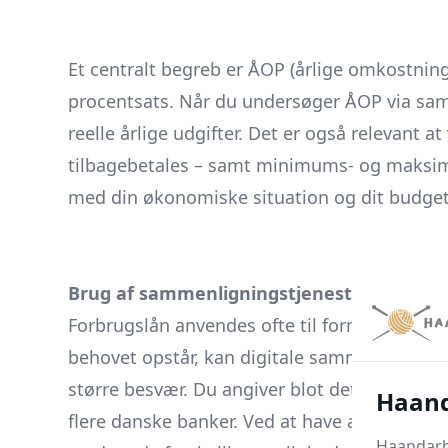
Et centralt begreb er ÅOP (årlige omkostning
procentsats. Når du undersøger ÅOP via samme
reelle årlige udgifter. Det er også relevant a
tilbagebetales – samt minimums- og maksim
med din økonomiske situation og dit budget
Brug af sammenligningstjenester i praksi
Forbrugslån anvendes ofte til formål som bol
behovet opstår, kan digitale sammenlignings
større besvær. Du angiver blot det ønskede l
Haand
flere danske banker. Ved at have alle releva
Haandarbe