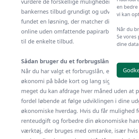
vurdere de forskellige muligheder og træffe
en bedre 
bankernes tilbud grundigt og udvælge det lå
vi kan op
fundet en løsning, der matcher dine ønsker
Når du br
online uden omfattende papirarbejde. Det spa
Se vores 
til de enkelte tilbud.
dine data
Sådan bruger du et forbrugslån ansvarligt
Godke
Når du har valgt et forbrugslån, er det vigt
økonomi på både kort og lang sigt. Start med
meget du kan afdrage hver måned uden at p
fordel løbende at følge udviklingen i dine udgi
økonomiske hverdag. Hvis du får mulighed f
renteudgift og forbedre din økonomiske handl
værktøj, der bruges med omtanke, især hvis 