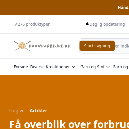
Hånda
✅
🔔
276 produktyper
Daglig opdatering
Start søgning
Start søgning
Forside
Diverse Kreatilbehør
Garn og Stof
Garn og 
Udgivet i
Artikler
Få overblik over forb