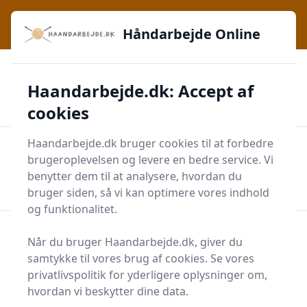
Håndarbejde Online - Inspiration, teknikker og fællesskab -
lige ved hånden
Håndarbejde Online
✅
🔔
276 produktyper
Daglig opdatering
Haandarbejde.dk: Accept af
🛡️
✔️
Shopping med sikkerhed
Altid de bedste priser
🛒
Mærker i høj kvalitet
cookies
Haandarbejde.dk bruger cookies til at forbedre
Men
brugeroplevelsen og levere en bedre service. Vi
Start søgning
benytter dem til at analysere, hvordan du
Start søgning
bruger siden, så vi kan optimere vores indhold
og funktionalitet.
Artikler
Når du bruger Haandarbejde.dk, giver du
Se alle 14 indlæg i kategorien Artikler på Håndarbejde
samtykke til vores brug af cookies. Se vores
Online
privatlivspolitik for yderligere oplysninger om,
hvordan vi beskytter dine data.