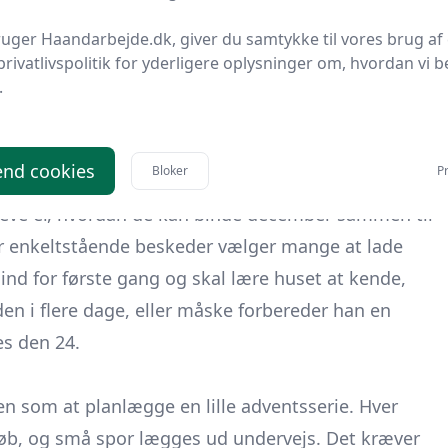
uger Haandarbejde.dk, giver du samtykke til vores brug af 
tale med børnene om at passe på ressourcer, uden at
privatlivspolitik for yderligere oplysninger om, hvordan vi b
er” papkasser og stofrester i hjemmet, bliver
.
nd cookies
Bloker
Pr
reve er, hvordan de kan binde december sammen til
r enkeltstående beskeder vælger mange at lade
t ind for første gang og skal lære huset at kende,
en i flere dage, eller måske forbereder han en
es den 24.
ten som at planlægge en lille adventsserie. Hver
løb, og små spor lægges ud undervejs. Det kræver