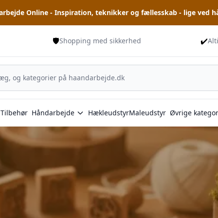
rbejde Online - Inspiration, teknikker og fællesskab - lige ved 
🛡️
✔️
Shopping med sikkerhed
Alt
Tilbehør
Håndarbejde
Hækleudstyr
Maleudstyr
Øvrige kategor