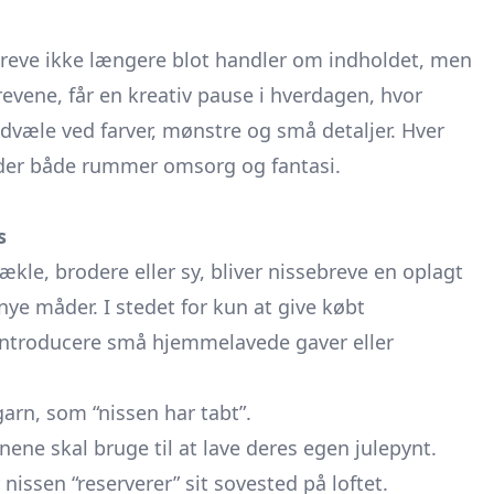
ebreve ikke længere blot handler om indholdet, men
evene, får en kreativ pause i hverdagen, hvor
 dvæle ved farver, mønstre og små detaljer. Hver
t, der både rummer omsorg og fantasi.
s
hækle, brodere eller sy, bliver nissebreve en oplagt
 nye måder. I stedet for kun at give købt
n introducere små hjemmelavede gaver eller
garn, som “nissen har tabt”.
ene skal bruge til at lave deres egen julepynt.
nissen “reserverer” sit sovested på loftet.