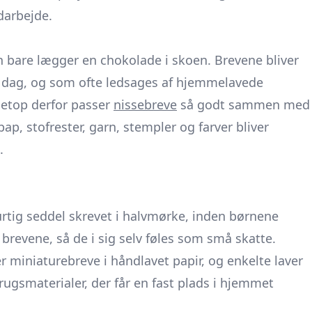
ndarbejde.
n bare lægger en chokolade i skoen. Brevene bliver
for dag, og som ofte ledsages af hjemmelavede
 Netop derfor passer
nissebreve
så godt sammen med
, stofrester, garn, stempler og farver bliver
.
urtig seddel skrevet i halvmørke, inden børnene
 brevene, så de i sig selv føles som små skatte.
er miniaturebreve i håndlavet papir, og enkelte laver
rugsmaterialer, der får en fast plads i hjemmet