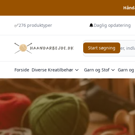
Hånda
✅
🔔
276 produktyper
Daglig opdatering
Start søgning
Start søgning
Forside
Diverse Kreatilbehør
Garn og Stof
Garn og 