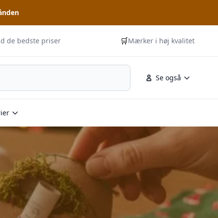
hånden
🛒
id de bedste priser
Mærker i høj kvalitet
Se også
ier