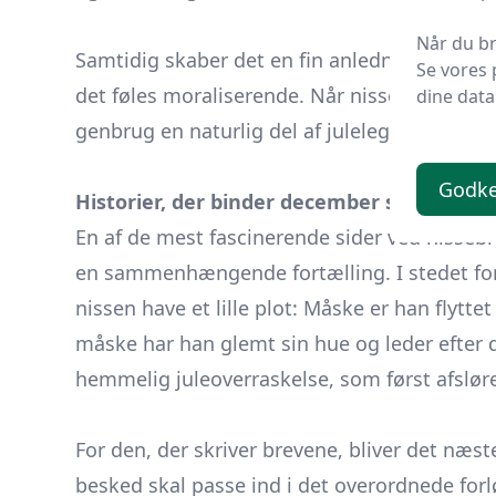
​ ​
Når du br
Samtidig skaber det en fin anledning til at 
Se vores 
det føles moraliserende. Når nissen selv “lån
dine data
genbrug en naturlig del af julelegen.
Godke
Historier, der binder december sammen
En af de mest fascinerende sider ved nisseb
en sammenhængende fortælling. I stedet fo
nissen have et lille plot: Måske er han flytte
måske har han glemt sin hue og leder efter d
hemmelig juleoverraskelse, som først afslør
​ ​
For den, der skriver brevene, bliver det næs
besked skal passe ind i det overordnede for