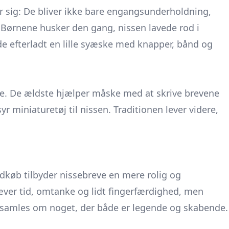
er sig: De bliver ikke bare engangsunderholdning,
 Børnene husker den gang, nissen lavede rod i
e efterladt en lille syæske med knapper, bånd og
ofte. De ældste hjælper måske med at skrive brevene
syr miniaturetøj til nissen. Traditionen lever videre,
ndkøb tilbyder nissebreve en mere rolig og
er tid, omtanke og lidt fingerfærdighed, men
n samles om noget, der både er legende og skabende.