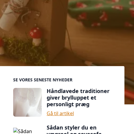
Sidebar
SE VORES SENESTE NYHEDER
Håndlavede traditioner
giver brylluppet et
personligt præg
Gå til artikel
Sådan styler du en