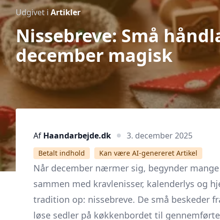
Udgivet i
Artikler
Nissebreve: Små håndla
december magisk
Af
Haandarbejde.dk
3. december 2025
Betalt indhold
Kan være AI-genereret Artikel
Når december nærmer sig, begynder mange fa
sammen med kravlenisser, kalenderlys og h
tradition op: nissebreve. De små beskeder fr
løse sedler på køkkenbordet til gennemførte,