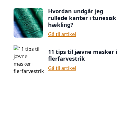
Hvordan undgår jeg
rullede kanter i tunesisk
hækling?
Gå til artikel
11 tips til jævne masker i
flerfarvestrik
Gå til artikel