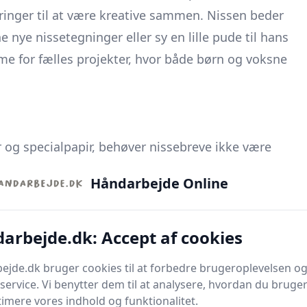
inger til at være kreative sammen. Nissen beder
e nye nissetegninger eller sy en lille pude til hans
e for fælles projekter, hvor både børn og voksne
r og specialpapir, behøver nissebreve ikke være
pakningspapir fra sidste år, en snor fra en gammel
Håndarbejde Online
 er ofte nok til at tænde fantasien hos et barn.
arbejde.dk: Accept af cookies
tilgang, hvor de genbruger materialer, de allerede
 tidligere syprojekter eller garnstumper fra et
jde.dk bruger cookies til at forbedre brugeroplevelsen og
ersonligt udtryk, som understreger, at det er tanken
service. Vi benytter dem til at analysere, hvordan du bruger
prisen på materialerne.
timere vores indhold og funktionalitet.