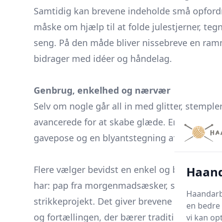
Samtidig kan brevene indeholde små opfordr
måske om hjælp til at folde julestjerner, tegn
seng. På den måde bliver nissebreve en ramm
bidrager med idéer og håndelag.
Genbrug, enkelhed og nærvær
Selv om nogle går all in med glitter, stemple
avancerede for at skabe glæde. En stump ind
gavepose og en blyantstegning af en nissefod
​ ​
Haand
Flere vælger bevidst en enkel og bæredygtig 
har: pap fra morgenmadsæsker, stofrester fra
Haandarbe
strikkeprojekt. Det giver brevene et råt og p
en bedre 
og fortællingen, der bærer traditionen, ikke 
vi kan op