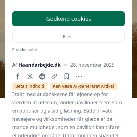
i haven og på arbejdspladsen
Godkend cookies
Bloker
Privatlivspolitik
Af
Haandarbejde.dk
28. november 2025
Betalt indhold
Kan være AI-genereret Artikel
I takt med at danskerne får øjnene op for
værdien af uderum, vinder pavilloner frem som
en populær og alsidig løsning. Både private
haveejere og virksomheder får glæde af de
mange muligheder, som en pavillon kan tilføre
et udendørs område. Udformningen spænder