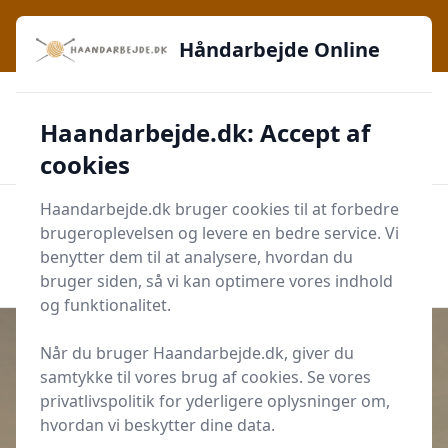
Håndarbejde Online - Inspiration, teknikker og fællesskab -
lige ved hånden
Håndarbejde Online
✅
🔔
276 produktyper
Daglig opdatering
Haandarbejde.dk: Accept af
🛡️
✔️
Shopping med sikkerhed
Altid de bedste priser
🛒
Mærker i høj kvalitet
cookies
Haandarbejde.dk bruger cookies til at forbedre
Men
brugeroplevelsen og levere en bedre service. Vi
Start søgning
benytter dem til at analysere, hvordan du
Start søgning
bruger siden, så vi kan optimere vores indhold
og funktionalitet.
Når du bruger Haandarbejde.dk, giver du
samtykke til vores brug af cookies. Se vores
Udgivet i
Artikler
privatlivspolitik for yderligere oplysninger om,
hvordan vi beskytter dine data.
Pavilloner skaber nye muligheder