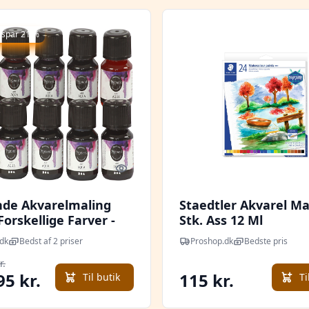
 spar 21 %
Quick look
nde Akvarelmaling
Staedtler Akvarel Ma
Forskellige Farver -
Stk. Ass 12 Ml
 Ml
dk
Bedst af 2 priser
Proshop.dk
Bedste pris
r.
95 kr.
115 kr.
Til butik
Ti