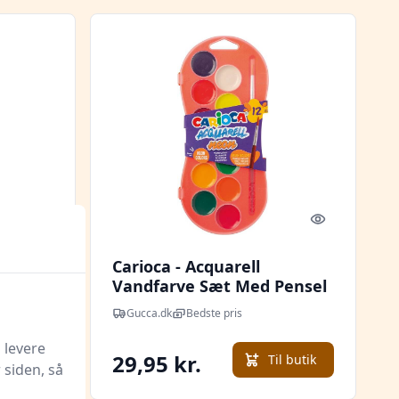
Quick look
Quick look
ing -
Carioca - Acquarell
Vandfarve Sæt Med Pensel
- Neon - 12 Farver
Gucca.dk
Bedste pris
 levere
29,95 kr.
l butik
Til butik
 siden, så