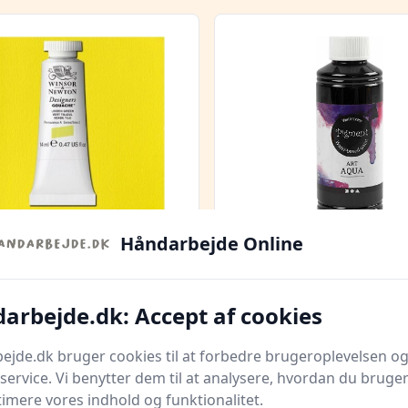
Quick look
Håndarbejde Online
r & Newton -
Flydende Akvarelmal
elmaling - Linden
Sort - 250 Ml
arbejde.dk: Accept af cookies
 14 Ml
dk
Bedste pris
Gucca.dk
Bedste pris
jde.dk bruger cookies til at forbedre brugeroplevelsen og
5 kr.
109,95 kr.
Til butik
Ti
service. Vi benytter dem til at analysere, hvordan du bruger
timere vores indhold og funktionalitet.