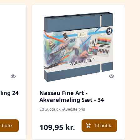
Quick look
Quick look
ling 24
Nassau Fine Art -
Akvarelmaling Sæt - 34
Dele
Gucca.dk
Bedste pris
109,95 kr.
l butik
Til butik