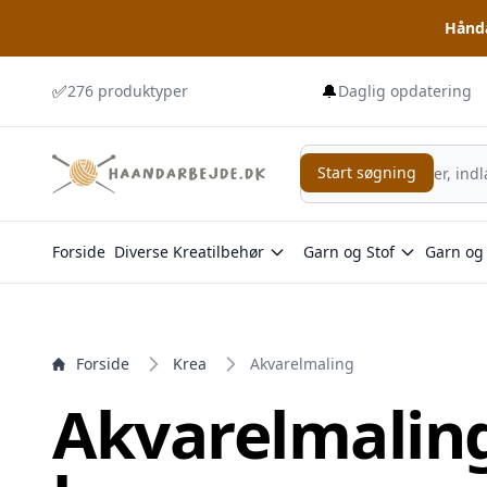
Hånda
e menu
✅
🔔
276 produktyper
Daglig opdatering
Start søgning
Start søgning
Forside
Diverse Kreatilbehør
Garn og Stof
Garn og 
Forside
Krea
Akvarelmaling
Akvarelmaling