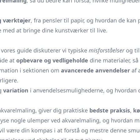
arelmaling
, så du bedre kan forstå, hvilke mulighede
g værktøjer
, fra pensler til papir, og hvordan de kan 
e med at bringe dine kunstværker til live.
I vores guide diskuterer vi typiske
misforståelser
og ti
måde at
opbevare og vedligeholde
dine materialer, så
ormation i sektionen om
avancerede anvendelser
af 
ligere.
g
variation
i anvendelsesmulighederne, og hvordan di
akvarelmaling, giver dig praktiske
bedste praksis
,
kø
 belyse nogle ulemper ved akvarelmaling, og hvordan
vil være din kompas i at forstå og mestre denne smukk