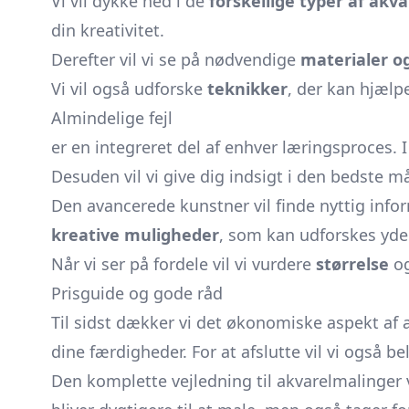
Vi vil dykke ned i de
forskellige typer af akv
din kreativitet.
Derefter vil vi se på nødvendige
materialer o
Vi vil også udforske
teknikker
, der kan hjælp
Almindelige fejl
er en integreret del af enhver læringsproces. 
Desuden vil vi give dig indsigt i den bedste 
Den avancerede kunstner vil finde nyttig inf
kreative muligheder
, som kan udforskes yder
Når vi ser på fordele vil vi vurdere
størrelse
o
Prisguide og gode råd
Til sidst dækker vi det økonomiske aspekt af 
dine færdigheder. For at afslutte vil vi også
Den komplette vejledning til akvarelmalinger 