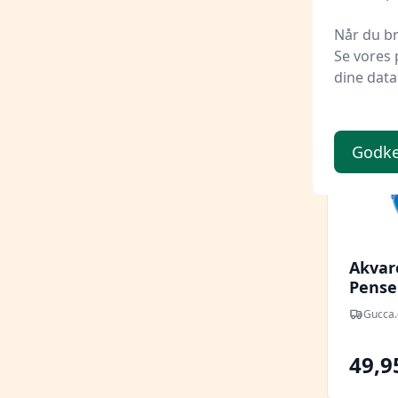
Når du br
Se vores 
dine data
Godke
Akvar
Pensel
Farver
Gucca.
49,9