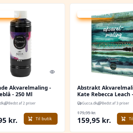
 spar 10 %
Udsalg - spar 11 %
Quick look
nde Akvarelmaling -
Abstrakt Akvarelmali
blå - 250 Ml
Kate Rebecca Leach 
dk
Bedst af 2 priser
Gucca.dk
Bedst af 3 priser
179,95 kr.
95 kr.
159,95 kr.
Til butik
Ti