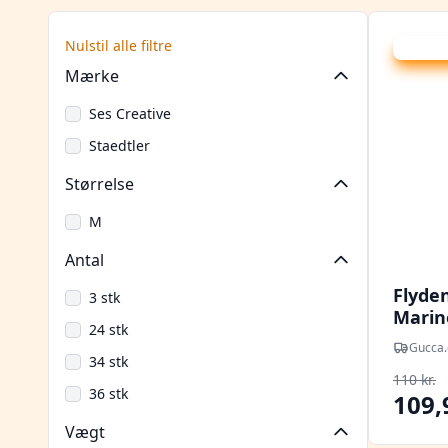
Nulstil alle filtre
Udsalg -
Mærke
Ses Creative
Staedtler
Størrelse
M
Antal
Flyde
3 stk
Marine
24 stk
Gucca.
34 stk
110 kr.
36 stk
109,
Vægt