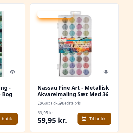
Udsalg - spar 14 %
Quick look
Quick look
ng -
Nassau Fine Art - Metallisk
- Bog
Akvarelmaling Sæt Med 36
Farver På Palet
Gucca.dk
Bedste pris
69,95 kr.
59,95 kr.
l butik
Til butik