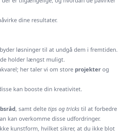
r der er tilgængelige, og hvordan de påvirker
påvirke dine resultater.
lbyder løsninger til at undgå dem i fremtiden.
 de holder længst muligt.
akvarel; her taler vi om store
projekter
og
sse kan booste din kreativitet.
bsråd
, samt delte
tips og tricks
til at forbedre
 man kan overkomme disse udfordringer.
e kunstform, hvilket sikrer, at du ikke blot