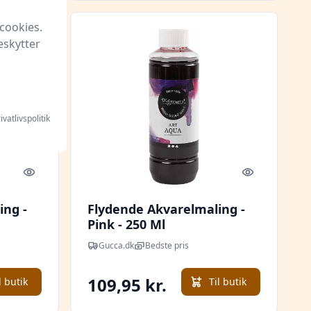
cookies.
eskytter
ivatlivspolitik
Quick look
Quick look
ing -
Flydende Akvarelmaling -
Pink - 250 Ml
Gucca.dk
Bedste pris
109,95 kr.
l butik
Til butik