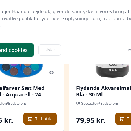
uger Haandarbejde.dk, giver du samtykke til vores brug af 
privatlivspolitik for yderligere oplysninger om, hvordan vi b
.
nd cookies
Bloker
Pr
Quick look
elfarver Sæt Med
Flydende Akvarelmal
 - Acquarell - 24
Blå - 30 Ml
 - Carioca
dk
Bedste pris
Gucca.dk
Bedste pris
5 kr.
79,95 kr.
Til butik
Ti