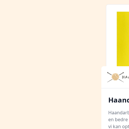
Winso
Akvar
Haand
Green
Gucca.
Haandarbe
39,9
en bedre 
vi kan op