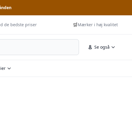
hånden
🛒
id de bedste priser
Mærker i høj kvalitet
Se også
ier