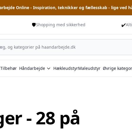
rbejde Online - Inspiration, teknikker og fællesskab - lige ved 
🛡️
✔️
Shopping med sikkerhed
Alt
Tilbehør
Håndarbejde
Hækleudstyr
Maleudstyr
Øvrige kategor
er - 28 på