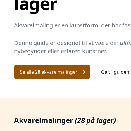
lager
Akvarelmaling
er en kunstform, der har fa
Denne guide er designet til at være din
ulti
nybegynder eller erfaren kunstner.
ent
Se alle 28 akvarelmalinger
Gå til guiden
Akvarelmalinger
(28 på lager)