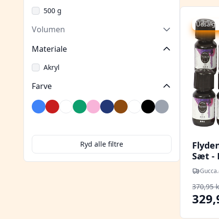
500 g
Udsalg -
Volumen
Materiale
Akryl
Farve
Blå
Bordeaux
Brun
Grøn
Lyserød
Marineblå
Messing
Neon
Sort
Sølv
Transparent
Ryd alle filtre
Flyde
Sæt - 
10x30
Gucca.
370,95 k
329,