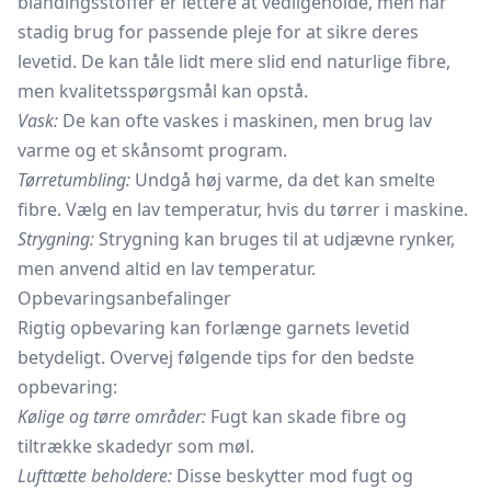
blandingsstoffer er lettere at vedligeholde, men har
stadig brug for passende pleje for at sikre deres
levetid. De kan tåle lidt mere slid end naturlige fibre,
men kvalitetsspørgsmål kan opstå.
Vask:
De kan ofte vaskes i maskinen, men brug lav
varme og et skånsomt program.
Tørretumbling:
Undgå høj varme, da det kan smelte
fibre. Vælg en lav temperatur, hvis du tørrer i maskine.
Strygning:
Strygning kan bruges til at udjævne rynker,
men anvend altid en lav temperatur.
Opbevaringsanbefalinger
Rigtig opbevaring kan forlænge garnets levetid
betydeligt. Overvej følgende tips for den bedste
opbevaring:
Kølige og tørre områder:
Fugt kan skade fibre og
tiltrække skadedyr som møl.
Lufttætte beholdere:
Disse beskytter mod fugt og