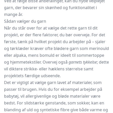
Ved at følge disse anbefalinger, kan du nyde velplejet
garn, der bevarer sin skønhed og funktionalitet i
mange år.
Sådan vælger du garn
Når du står over for at vælge det rette garn til dit
projekt, er der flere faktorer, du bør overveje. For det
første, tænk på hvilket projekt du arbejder på – sjaler
og tørklæder kræver ofte blødere garn som merinould
eller alpaka, mens bomuld er ideelt til
sommertoppe
og hjemmetekstiler. Overvej også
garnets tykkelse
; dette
vil diktere strikke- eller hæklens størrelse samt
projektets færdige udseende.
Det er vigtigt at vælge garn lavet af materialer, som
passer til brugen. Hvis du for eksempel arbejder på
babytøj, vil allergivenlige og bløde materialer være
bedst. For slidstærke genstande, som sokker, kan en
blanding af uld og syntetiske fibre give både varme og