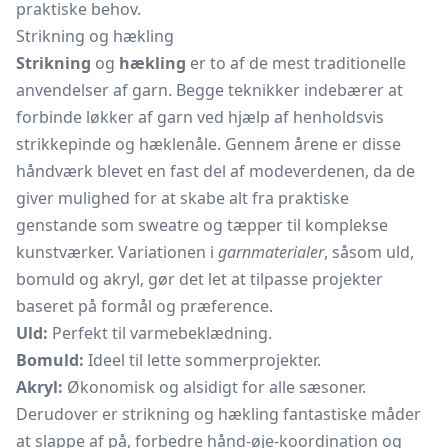
praktiske behov.
Strikning og hækling
Strikning
og
hækling
er to af de mest traditionelle
anvendelser af garn. Begge teknikker indebærer at
forbinde løkker af garn ved hjælp af henholdsvis
strikkepinde
og
hæklenåle.
Gennem årene er disse
håndværk blevet en fast del af modeverdenen, da de
giver mulighed for at skabe alt fra praktiske
genstande som sweatre og tæpper til komplekse
kunstværker. Variationen i
garnmaterialer
, såsom uld,
bomuld og akryl, gør det let at tilpasse projekter
baseret på formål og præference.
Uld:
Perfekt til varmebeklædning.
Bomuld:
Ideel til lette sommerprojekter.
Akryl:
Økonomisk og alsidigt for alle sæsoner.
Derudover er strikning og hækling fantastiske måder
at slappe af på, forbedre hånd-øje-koordination og