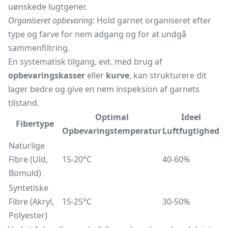
uønskede lugtgener.
Organiseret opbevaring:
Hold garnet organiseret efter
type og farve for nem adgang og for at undgå
sammenfiltring.
En systematisk tilgang, evt. med brug af
opbevaringskasser
eller
kurve
, kan strukturere dit
lager bedre og give en nem inspeksion af garnets
tilstand.
Optimal
Ideel
Fibertype
Opbevaringstemperatur
Luftfugtighed
Naturlige
Fibre (Uld,
15-20°C
40-60%
Bomuld)
Syntetiske
Fibre (Akryl,
15-25°C
30-50%
Polyester)