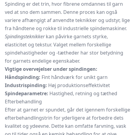
Spinding er det trin, hvor fibrene omdannes til garn
ved at sno dem sammen. Denne proces kan også
variere afhængigt af anvendte teknikker og udstyr, lige
fra håndtene og rokke til industrielle spindemaskiner.
Spindingsteknikker
kan påvirke garnets styrke,
elasticitet og tekstur. Valget mellem forskellige
spindehastigheder og -tætheder har stor betydning
for garnets endelige egenskaber.
Vigtige overvejelser under spindingen:
Håndspinding:
Fint håndværk for unikt garn
Industrispinding:
Høj produktionseffektivitet
Spindeparametre:
Hastighed, retning og tæthed
Efterbehandling
Efter at garnet er spundet, går det igennem forskellige
efterbehandlingstrin for yderligere at forbedre dets
kvalitet og ydeevne. Dette kan omfatte farvning, vask
og til tider også en kemisk behandling for at give