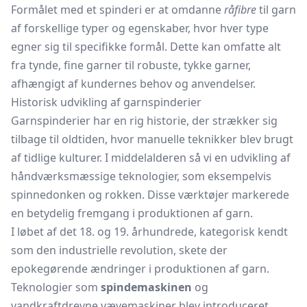
Formålet med et spinderi er at omdanne
råfibre
til garn
af forskellige typer og egenskaber, hvor hver type
egner sig til specifikke formål. Dette kan omfatte alt
fra tynde, fine garner til robuste, tykke garner,
afhængigt af kundernes behov og anvendelser.
Historisk udvikling af garnspinderier
Garnspinderier har en rig historie, der strækker sig
tilbage til oldtiden, hvor manuelle teknikker blev brugt
af tidlige kulturer. I middelalderen så vi en udvikling af
håndværksmæssige teknologier, som eksempelvis
spinnedonken og rokken. Disse værktøjer markerede
en betydelig fremgang i produktionen af garn.
I løbet af det 18. og 19. århundrede, kategorisk kendt
som den industrielle revolution, skete der
epokegørende ændringer i produktionen af garn.
Teknologier som
spindemaskinen
og
vandkraftdrevne vævemaskiner blev introduceret,