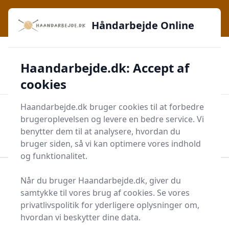
Håndarbejde Online - Inspiration, teknikker og fællesskab -
e menu
lige ved hånden
Håndarbejde Online
✅
🔔
276 produktyper
Daglig opdatering
Haandarbejde.dk: Accept af
🛡️
✔️
Shopping med sikkerhed
Altid de bedste priser
🛒
Mærker i høj kvalitet
cookies
Haandarbejde.dk bruger cookies til at forbedre
Men
brugeroplevelsen og levere en bedre service. Vi
Start søgning
benytter dem til at analysere, hvordan du
Start søgning
bruger siden, så vi kan optimere vores indhold
og funktionalitet.
Forside
Krea
Håndarbejde
Garn og Stof
Når du bruger Haandarbejde.dk, giver du
Garn og Tilbehør
Garnspinderi
samtykke til vores brug af cookies. Se vores
privatlivspolitik for yderligere oplysninger om,
Topliste over de 0
hvordan vi beskytter dine data.