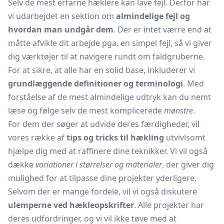
Selv de mest erfarne hæklere kan lave fejl. Derfor har
vi udarbejdet en sektion om
almindelige fejl og
hvordan man undgår dem
. Der er intet værre end at
måtte afvikle dit arbejde pga. en simpel fejl, så vi giver
dig værktøjer til at navigere rundt om faldgruberne.
For at sikre, at alle har en solid base, inkluderer vi
grundlæggende definitioner og terminologi
. Med
forståelse af de mest almindelige udtryk kan du nemt
læse og følge selv de mest komplicerede
mønstre
.
For dem der søger at udvide deres færdigheder, vil
vores række af
tips og tricks til hækling
utvivlsomt
hjælpe dig med at raffinere dine teknikker. Vi vil også
dække
variationer i størrelser og materialer
, der giver dig
mulighed for at tilpasse dine projekter yderligere.
Selvom der er mange fordele, vil vi også diskutere
ulemperne ved hækleopskrifter
. Alle projekter har
deres udfordringer, og vi vil ikke tøve med at