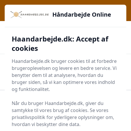
Håndarbejde Online - Inspiration, teknikker og fællesskab -
e menu
lige ved hånden
Håndarbejde Online
✅
🔔
276 produktyper
Daglig opdatering
Haandarbejde.dk: Accept af
🛡️
✔️
Shopping med sikkerhed
Altid de bedste priser
🛒
Mærker i høj kvalitet
cookies
Haandarbejde.dk bruger cookies til at forbedre
Men
brugeroplevelsen og levere en bedre service. Vi
Start søgning
benytter dem til at analysere, hvordan du
Start søgning
bruger siden, så vi kan optimere vores indhold
og funktionalitet.
Forside
Krea
Håndarbejde
Garn og Stof
Når du bruger Haandarbejde.dk, giver du
Hækleudstyr
Hækleopskrift
samtykke til vores brug af cookies. Se vores
privatlivspolitik for yderligere oplysninger om,
Hækleopskrifter - 317
hvordan vi beskytter dine data.