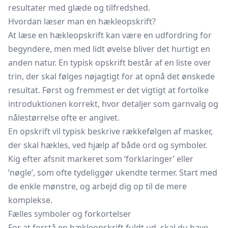
resultater med glæde og tilfredshed.
Hvordan læser man en hækleopskrift?
At læse en hækleopskrift kan være en udfordring for
begyndere, men med lidt øvelse bliver det hurtigt en
anden natur. En typisk opskrift består af en liste over
trin, der skal følges nøjagtigt for at opnå det ønskede
resultat. Først og fremmest er det vigtigt at fortolke
introduktionen korrekt, hvor detaljer som garnvalg og
nålestørrelse ofte er angivet.
En opskrift vil typisk beskrive rækkefølgen af masker,
der skal hækles, ved hjælp af både ord og symboler.
Kig efter afsnit markeret som ‘forklaringer’ eller
‘nøgle’, som ofte tydeliggør ukendte termer. Start med
de enkle mønstre, og arbejd dig op til de mere
komplekse.
Fælles symboler og forkortelser
For at forstå en hækleopskrift fuldt ud, skal du have