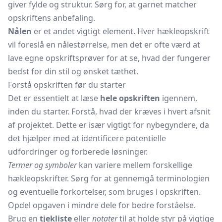
giver fylde og struktur. Sørg for, at garnet matcher
opskriftens anbefaling.
Nålen
er et andet vigtigt element. Hver hækleopskrift
vil foreslå en nålestørrelse, men det er ofte værd at
lave egne opskriftsprøver for at se, hvad der fungerer
bedst for din stil og ønsket tæthet.
Forstå opskriften før du starter
Det er essentielt at læse
hele opskriften
igennem,
inden du starter. Forstå, hvad der kræves i hvert afsnit
af projektet. Dette er især vigtigt for nybegyndere, da
det hjælper med at identificere potentielle
udfordringer og forberede løsninger.
Termer og symboler
kan variere mellem forskellige
hækleopskrifter. Sørg for at gennemgå terminologien
og eventuelle forkortelser, som bruges i opskriften.
Opdel opgaven i mindre dele for bedre forståelse.
Brug en
tjekliste
eller
notater
til at holde styr på vigtige