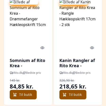
Udsalg - spar 41 %
Udsalg - spar 33 %
Quick look
Quick l
Somnium af Rito
Kanin Rangler af
Krea -
Rito Krea -
Drømmefanger
Rangle
Rito.dk
Bedste pris
Rito.dk
Bedste pris
Hækleopskrift
Hækleopskrift
145 kr.
326,90 kr.
15cm
17cm - 2 stk
84,85 kr.
218,65 kr.
Til butik
Til butik