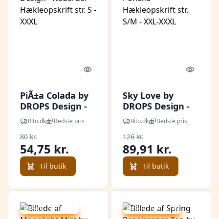
Quick look
Quick l
PiÃ±a Colada by
Sky Love by
DROPS Design -
DROPS Design -
Nederdel
Poncho
Rito.dk
Bedste pris
Rito.dk
Bedste pris
Hækleopskrift
Hækleopskrift
80 kr.
126 kr.
str. S - XXXL
str. S/M - XXL-
54,75 kr.
89,91 kr.
XXXL
Til butik
Til butik
Udsalg - spar 45 %
Udsalg - spar 25 %