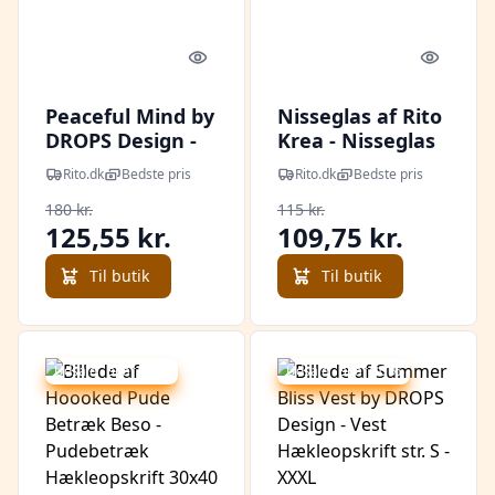
Quick look
Quick l
Peaceful Mind by
Nisseglas af Rito
DROPS Design -
Krea - Nisseglas
Tunika
Hækleopskrift
Rito.dk
Bedste pris
Rito.dk
Bedste pris
Hækleopskrift
180 kr.
115 kr.
str. S - XXXL
125,55 kr.
109,75 kr.
Til butik
Til butik
Udsalg - spar 28 %
Udsalg - spar 30 %