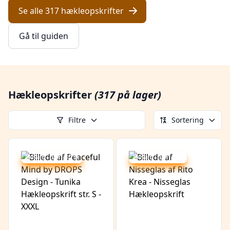
Se alle 317 hækleopskrifter
Gå til guiden
Hækleopskrifter
(317 på lager)
Filtre
Sortering
Udsalg - spar 30 %
Udsalg - spar 4 %