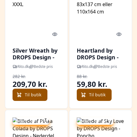
Quick look
Quick l
Silver Wreath by
Heartland by
DROPS Design -
DROPS Design -
Bluse
Tæppe
Rito.dk
Bedste pris
Rito.dk
Bedste pris
Hækleopskrift
Hækleopskrift
282 kr.
88 kr.
str. S - XXXL
83x137 cm eller
209,70 kr.
59,80 kr.
110x164 cm
Til butik
Til butik
Udsalg - spar 31 %
Udsalg - spar 28 %