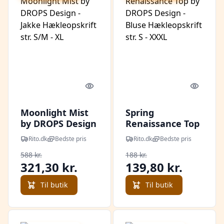
Quick look
Quick l
Moonlight Mist
Spring
by DROPS Design
Renaissance Top
- Jakke
by DROPS Design
Rito.dk
Bedste pris
Rito.dk
Bedste pris
Hækleopskrift
- Bluse
588 kr.
188 kr.
str. S/M - XL
Hækleopskrift
321,30 kr.
139,80 kr.
str. S - XXXL
Til butik
Til butik