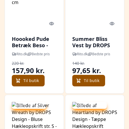
Quick look
Quick l
Hoooked Pude
Summer Bliss
Betræk Beso -
Vest by DROPS
Pudebetræk
Design - Vest
Rito.dk
Bedste pris
Rito.dk
Bedste pris
Hækleopskrift
Hækleopskrift
220 kr.
140 kr.
30x40 cm
str. S - XXXL
157,90 kr.
97,65 kr.
Til butik
Til butik
Udsalg - spar 25 %
Udsalg - spar 32 %