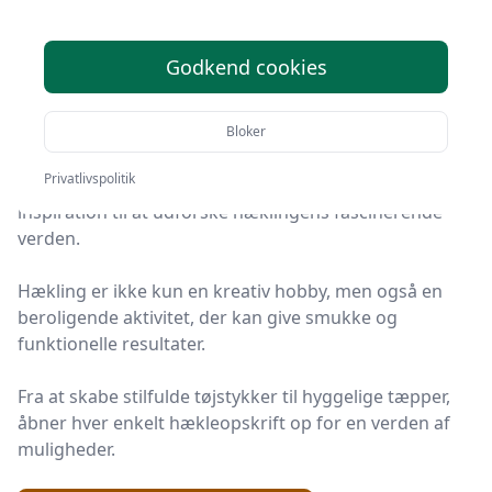
på lager
ul
Godkend cookies
Velkommen til den ultimative guide om
hækleopskrifter!
Bloker
Uanset om du er nybegynder eller en erfaren hækler,
Privatlivspolitik
vil denne omfattende guide give dig indsigt og
inspiration til at udforske hæklingens fascinerende
verden.
Hækling er ikke kun en kreativ hobby, men også en
beroligende aktivitet, der kan give smukke og
funktionelle resultater.
Fra at skabe stilfulde tøjstykker til hyggelige tæpper,
åbner hver enkelt
hækleopskrift
op for en verden af
muligheder.