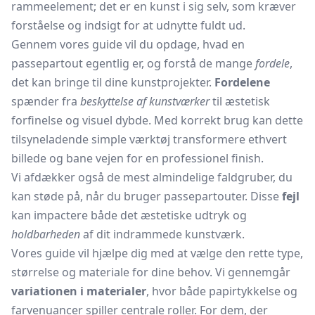
rammeelement; det er en kunst i sig selv, som kræver
forståelse og indsigt for at udnytte fuldt ud.
Gennem vores guide vil du opdage, hvad en
passepartout egentlig er, og forstå de mange
fordele
,
det kan bringe til dine kunstprojekter.
Fordelene
spænder fra
beskyttelse af kunstværker
til æstetisk
forfinelse og visuel dybde. Med korrekt brug kan dette
tilsyneladende simple værktøj transformere ethvert
billede og bane vejen for en professionel finish.
Vi afdækker også de mest almindelige faldgruber, du
kan støde på, når du bruger passepartouter. Disse
fejl
kan impactere både det æstetiske udtryk og
holdbarheden
af dit indrammede kunstværk.
Vores guide vil hjælpe dig med at vælge den rette type,
størrelse og materiale for dine behov. Vi gennemgår
variationen i materialer
, hvor både papirtykkelse og
farvenuancer spiller centrale roller. For dem, der