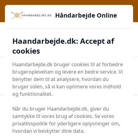
Håndarbejde Online - Inspiration, teknikker og fællesskab -
e menu
lige ved hånden
Håndarbejde Online
✅
🔔
276 produktyper
Daglig opdatering
Haandarbejde.dk: Accept af
🛡️
✔️
Shopping med sikkerhed
Altid de bedste priser
🛒
Mærker i høj kvalitet
cookies
Haandarbejde.dk bruger cookies til at forbedre
Men
brugeroplevelsen og levere en bedre service. Vi
Start søgning
benytter dem til at analysere, hvordan du
Start søgning
bruger siden, så vi kan optimere vores indhold
og funktionalitet.
Forside
Krea
Diverse Kreatilbehør
Passepartout
Når du bruger Haandarbejde.dk, giver du
samtykke til vores brug af cookies. Se vores
Bedste passepartouter
privatlivspolitik for yderligere oplysninger om,
og tilbud - top 1
hvordan vi beskytter dine data.