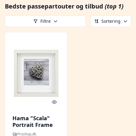
Bedste passepartouter og tilbud
(top 1)
Filtre
Sortering
Quick look
Hama "Scala"
Portrait Frame
white 23 x 23 cm
Proshop.dk