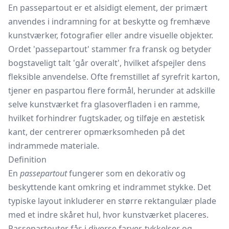
En passepartout er et alsidigt element, der primært
anvendes i indramning for at beskytte og fremhæve
kunstværker, fotografier eller andre visuelle objekter.
Ordet 'passepartout' stammer fra fransk og betyder
bogstaveligt talt 'går overalt', hvilket afspejler dens
fleksible anvendelse. Ofte fremstillet af syrefrit karton,
tjener en paspartou flere formål, herunder at adskille
selve kunstværket fra glasoverfladen i en ramme,
hvilket forhindrer fugtskader, og tilføje en æstetisk
kant, der centrerer opmærksomheden på det
indrammede materiale.
Definition
En
passepartout
fungerer som en dekorativ og
beskyttende kant omkring et indrammet stykke. Det
typiske layout inkluderer en større rektangulær plade
med et indre skåret hul, hvor kunstværket placeres.
Passepartouter fås i diverse farver, tykkelser og