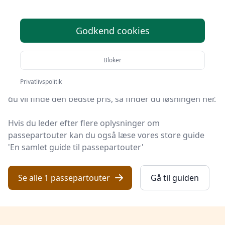
Søger du efter de bedste passepartouter? På
Godkend cookies
Håndarbejde Online har vi udvalgt de 1 mest populære
produkter, så du nemt kan træffe et godt valg.
Bloker
Uanset om du prioriterer høj kvalitet uanset prisen,
Privatlivspolitik
om du leder efter et passepartout med fri fragt, eller
du vil finde den bedste pris, så finder du løsningen her.
Hvis du leder efter flere oplysninger om
passepartouter kan du også læse vores store guide
'En samlet guide til passepartouter'
Se alle 1 passepartouter
Gå til guiden