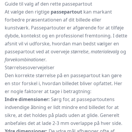
Guide til valg af den rette passepartout
At vælge den rigtige
passepartout
kan markant
forbedre præsentationen af dit billede eller
kunstværk. Passepartouter er afgørende for at tilføje
dybde, kontekst og en professionel fremtoning. I dette
afsnit vil vi udforske, hvordan man bedst vælger en
passepartout ved at overveje
størrelse
,
materialevalg
og
farvekombinationer
.
Størrelsesovervejelser
Den korrekte størrelse på en passepartout kan gøre
en stor forskel i, hvordan billedet bliver opfattet. Her
er nogle faktorer at tage i betragtning:
Indre dimensioner:
Sørg for, at passepartoutens
indvendige åbning er lidt mindre end billedet for at
sikre, at det holdes på plads uden at glide. Generelt
anbefales det at lade 2-3 mm overlappe på hver side.
Ydre dimensioner:
De ydre mål afhænger ofte af