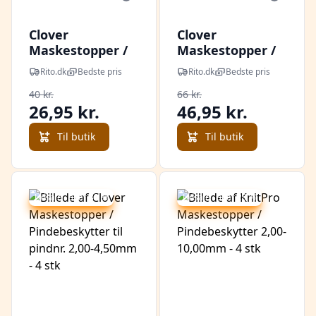
Clover
Clover
Maskestopper /
Maskestopper /
Pindebeskytter
Pindebeskytter
Rito.dk
Bedste pris
Rito.dk
Bedste pris
til pindnr. 3,75-
til Rundpinde 5-
40 kr.
66 kr.
6,50mm - 4 stk
10mm - 4 stk
26,95 kr.
46,95 kr.
Til butik
Til butik
Udsalg - spar 32 %
Udsalg - spar 28 %