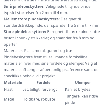
dækker alt fra de mindste til de største strikkepinde.
Små pindebeskyttere:
Velegnede til tynde pinde,
typisk i størrelser fra 2 mm til 4 mm.
Mellemstore pindebeskyttere:
Designet til
standardstrikkepinde, der spænder fra 5 mm til 7 mm.
Store pindebeskyttere:
Beregnet til større pinde, ofte
brugt i chunky strikkerier, og spænder fra 8 mm og
opefter.
Materialer: Plast, metal, gummi og træ
Pindebeskyttere fremstilles i mange forskellige
materialer, hver med sine fordele og ulemper. Valg af
materiale afhænger af personlig præference samt de
specifikke behov i dit projekt.
Materiale
Fordele
Ulemper
Plast
Let, billigt, farverigt
Kan let brydes
Tungere, kan ridse
Metal
Holdbare, robuste
pinde