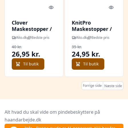
Quick look
Quick l
Clover
KnitPro
Maskestopper /
Maskestopper /
Pindebeskytter
Pindebeskytter
Rito.dk
Bedste pris
Rito.dk
Bedste pris
til pindnr. 2,00-
2,00-10,00mm - 4
40 kr.
35 kr.
4,50mm - 4 stk
stk
26,95 kr.
24,95 kr.
Til butik
Til butik
Forrige side
Næste side
Alt hvad du skal vide om pindebeskyttere på
haandarbejde.dk