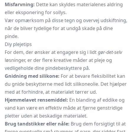
Misfarvning:
Dette kan skyldes materialenes aldring
eller eksponering for sollys.
Vær opmærksom på disse tegn og overvej udskiftning,
når de bliver tydelige for at undgå skade på dine
pinde.
Diy plejetips
For dem, der ønsker at engagere sig i lidt
gør-det-selv
løsninger, er der flere kreative måder at pleje og
vedligeholde dine pindebeskyttere på.
Gnidning med silikone:
For at bevare fleksibilitet kan
du gnide beskytterne med lidt silikoneolie. Det hjælper
med at forhindre, at materialet tørrer ud.
Hjemmelavet rensemiddel:
En blanding af eddike og
vand kan være en effektiv måde at fjerne genstridige
pletter uden at beskadige materialet.
Brug tandstikker eller nåle:
Brug dem forsigtigt til at
fjerne eventuelle små stumper af garn, der sidder fast