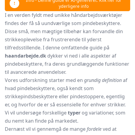
Info - Denne guide er AI-genereret. Klik her for
yderligere info
I en verden fyldt med unikke håndarbejdsværktøjer
findes der få så uundværlige som pindebeskyttere.
Disse små, men mægtige tilbehør kan forvandle din
strikkeoplevelse fra frustrerende til yderst
tilfredsstillende. I denne omfattende guide på
haandarbejde.dk
dykker vi ned i alle aspekter af
pindebeskyttere, fra deres grundlæggende funktioner
til avancerede anvendelser.
Vores udforskning starter med en
grundig definition
af
hvad pindebeskyttere, også kendt som
strikkepindsbeskyttere eller pindestoppere, egentlig
er, og hvorfor de er så essensielle for enhver strikker.
Vi vil undersøge forskellige
typer
og variationer, som
du nemt kan finde på markedet.
Dernæst vil vi gennemgå de mange
fordele
ved at