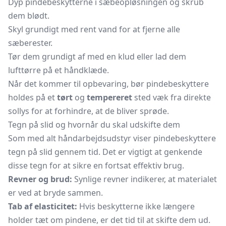
Dyp pindebeskytterne i sæbeopløsningen og skrub
dem blødt.
Skyl grundigt med rent vand for at fjerne alle
sæberester.
Tør dem grundigt af med en klud eller lad dem
lufttørre på et håndklæde.
Når det kommer til opbevaring, bør pindebeskyttere
holdes på et
tørt
og
tempereret
sted væk fra direkte
sollys for at forhindre, at de bliver sprøde.
Tegn på slid og hvornår du skal udskifte dem
Som med alt håndarbejdsudstyr viser pindebeskyttere
tegn på slid gennem tid. Det er vigtigt at genkende
disse tegn for at sikre en fortsat effektiv brug.
Revner og brud:
Synlige revner indikerer, at materialet
er ved at bryde sammen.
Tab af elasticitet:
Hvis beskytterne ikke længere
holder tæt om pindene, er det tid til at skifte dem ud.