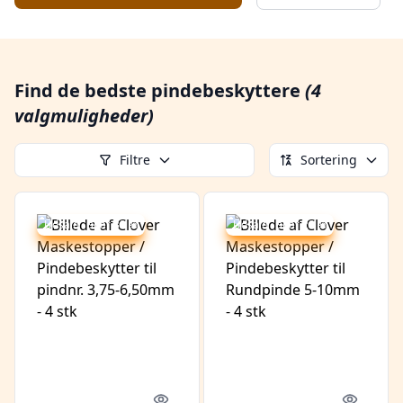
Find de bedste pindebeskyttere
(4
valgmuligheder)
Filtre
Sortering
Udsalg - spar 32 %
Udsalg - spar 28 %
Quick look
Quick l