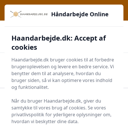
Håndarbejde Online - Inspiration, teknikker og fællesskab -
e menu
lige ved hånden
Håndarbejde Online
✅
🔔
276 produktyper
Daglig opdatering
Haandarbejde.dk: Accept af
🛡️
✔️
Shopping med sikkerhed
Altid de bedste priser
🛒
Mærker i høj kvalitet
cookies
Haandarbejde.dk bruger cookies til at forbedre
Men
brugeroplevelsen og levere en bedre service. Vi
Start søgning
benytter dem til at analysere, hvordan du
Start søgning
bruger siden, så vi kan optimere vores indhold
og funktionalitet.
Forside
Krea
Diverse Kreatilbehør
Når du bruger Haandarbejde.dk, giver du
Pindebeskytter
samtykke til vores brug af cookies. Se vores
privatlivspolitik for yderligere oplysninger om,
Find de bedste
hvordan vi beskytter dine data.