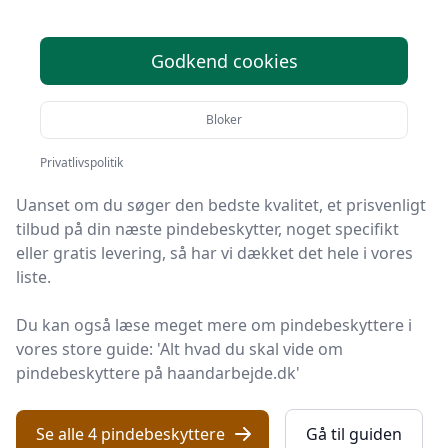
pindebeskyttere - 4
valgmuligheder
Godkend cookies
Du er landet på Håndarbejde Online, det helt rigtige
Bloker
sted at finde pindebeskyttere. Vi har udvalgt de 4
bedste produkter lige nu, så du er sikret et godt køb!
Privatlivspolitik
Uanset om du søger den bedste kvalitet, et prisvenligt
tilbud på din næste pindebeskytter, noget specifikt
eller gratis levering, så har vi dækket det hele i vores
liste.
Du kan også læse meget mere om pindebeskyttere i
vores store guide: 'Alt hvad du skal vide om
pindebeskyttere på haandarbejde.dk'
Se alle 4 pindebeskyttere
Gå til guiden