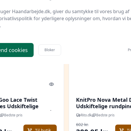
uger Haandarbejde.dk, giver du samtykke til vores brug af 
privatlivspolitik for yderligere oplysninger om, hvordan vi b
.
 spar 27 %
Udsalg - spar 36 %
nd cookies
Bloker
Pr
Quick look
Goo Lace Twist
KnitPro Nova Metal 
es Udskiftelige
Udskiftelige rundpi
indesæt Rustfrit stål
Messing 60-80-100 cm
Bedste pris
Rito.dk
Bedste pris
30-29-31-35 cm 2-3,25
cm 8 størrelser
602 kr.
str
Til butik
Ti