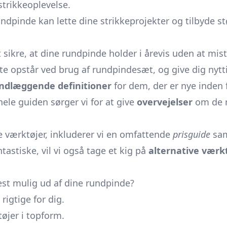
strikkeoplevelse.
dpinde kan lette dine strikkeprojekter og tilbyde st
sikre, at dine rundpinde holder i årevis uden at miste
 ofte opstår ved brug af rundpindesæt, og give dig ny
ndlæggende definitioner
for dem, der er nye inden
le guiden sørger vi for at give
overvejelser
om de ri
ye værktøjer, inkluderer vi en omfattende
prisguide
sam
tastiske, vil vi også tage et kig på
alternative værk
st mulig ud af dine rundpinde?
rigtige for dig.
øjer i topform.