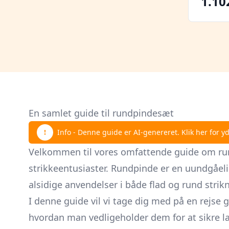
1.10
En samlet guide til rundpindesæt
Info - Denne guide er AI-genereret. Klik her for yd
Velkommen til vores omfattende guide om rund
strikkeentusiaster. Rundpinde er en uundgåeli
alsidige anvendelser i både flad og rund strik
I denne guide vil vi tage dig med på en rej
hvordan man vedligeholder dem for at sikre la