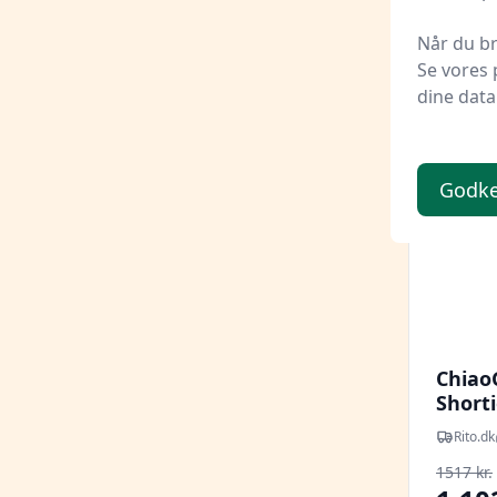
Når du br
Se vores 
dine data
Udsalg -
Godke
Chiao
Shorti
rundp
Rito.dk
23-25-
1517 kr.
mm 6 