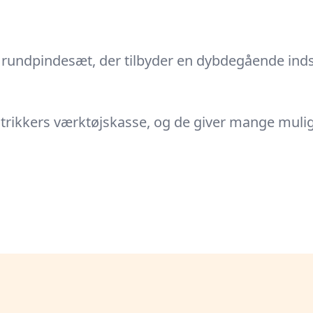
undpindesæt, der tilbyder en dybdegående indsig
rikkers værktøjskasse, og de giver mange mulighe