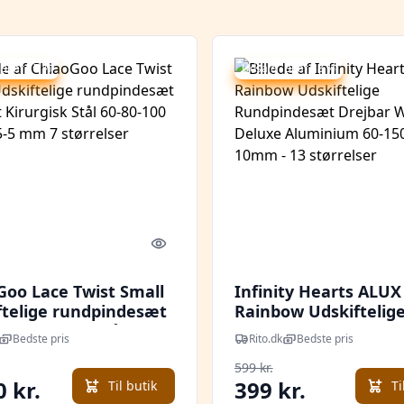
 spar 17 %
Udsalg - spar 33 %
Quick look
Goo Lace Twist Small
Infinity Hearts ALUX
ftelige rundpindesæt
Rainbow Udskiftelig
it Kirurgisk Stål 60-
Rundpindesæt Drejb
Bedste pris
Rito.dk
Bedste pris
0 cm 2,75-5 mm 7
Wire Deluxe Alumini
599 kr.
lser
150cm 3-10mm - 13
0 kr.
399 kr.
Til butik
Ti
størrelser