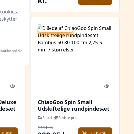
kr.
cookies.
eskytter
Udsalg - spar 31 %
ivatlivspolitik
Quick look
Quick look
Deluxe
ChiaoGoo Spin Small
ndesæt
Udskiftelige rundpindesæt
 3,5-8
Bambus 60-80-100 cm 2,75-5
Rito.dk
Bedste pris
mm 7 størrelser
1444 kr.
l butik
Til butik