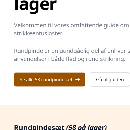
lager
Velkommen til vores omfattende guide om r
strikkeentusiaster.
Rundpinde er en uundgåelig del af enhver st
anvendelser i både flad og rund strikning.
Se alle 58 rundpindesæt
Gå til guiden
Rundpindesæt
(58 på lager)