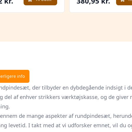
2 kr.
380,95 kr.
erligere info
pindesæt, der tilbyder en dybdegående indsigt i de
g del af enhver strikkers værktøjskasse, og de giver 
ning.
se gennem de mange aspekter af rundpindesæt, herun
ng levetid. I takt med at vi udforsker emnet, vil du