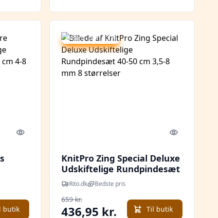
Udsalg - spar 33 %
Quick look
Quick look
s
KnitPro Zing Special Deluxe
Udskiftelige Rundpindesæt
100
40-50 cm 3,5-8 mm 8
Rito.dk
Bedste pris
er
størrelser
659 kr.
436,95 kr.
l butik
Til butik