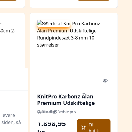
Udsalg - spar 4 %
Quick look
Quick look
bus
KnitPro Karbonz Ãlan
2-
Premium Udskiftelige
Rundpindesæt 3-8 mm 10
Rito.dk
Bedste pris
 levere
størrelser
1985 kr.
1.898,95
 siden, så
Til
l butik
butik