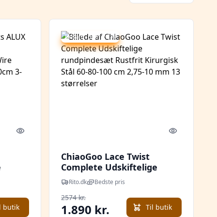
Udsalg - spar 26 %
Quick look
Quick look
ChiaoGoo Lace Twist
e
Complete Udskiftelige
ar
rundpindesæt Rustfrit
Rito.dk
Bedste pris
um 60-
Kirurgisk Stål 60-80-100 cm
2574 kr.
2,75-10 mm 13 størrelser
1.890 kr.
l butik
Til butik