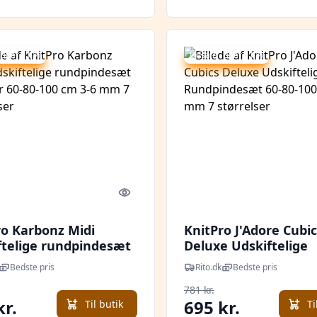
 spar 11 %
Udsalg - spar 11 %
Quick look
ro Karbonz Midi
KnitPro J'Adore Cubic
ftelige rundpindesæt
Deluxe Udskiftelige
er 60-80-100 cm 3-6
Rundpindesæt 60-80-
Bedste pris
Rito.dk
Bedste pris
størrelser
cm 4-8 mm 7 størrels
781 kr.
kr.
695 kr.
Til butik
Ti