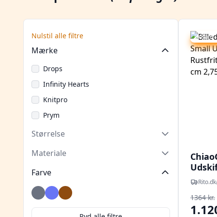
Nulstil alle filtre
Udsalg -
Mærke
Drops
Infinity Hearts
Knitpro
Prym
Størrelse
Materiale
Chiao
Udski
Farve
Rustfr
Rito.dk
80-10
Grå
Indigo
Messing
1364 kr.
større
1.12
Ryd alle filtre