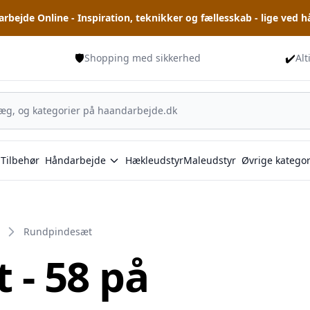
rbejde Online - Inspiration, teknikker og fællesskab - lige ved 
🛡️
✔️
Shopping med sikkerhed
Alt
Tilbehør
Håndarbejde
Hækleudstyr
Maleudstyr
Øvrige kategor
Rundpindesæt
- 58 på