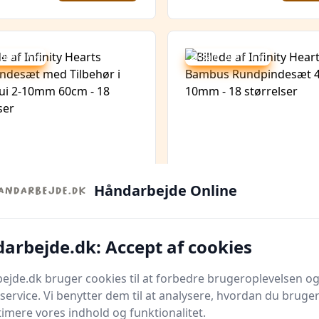
 spar 37 %
Udsalg - spar 81 %
Håndarbejde Online
Quick look
ty Hearts
Infinity Hearts Bam
arbejde.dk: Accept af cookies
indesæt med
Rundpindesæt 40cm 
ør i Gråt Etui 2-10mm
10mm - 18 størrelser
Bedste pris
Rito.dk
Bedste pris
jde.dk bruger cookies til at forbedre brugeroplevelsen og
 18 størrelser
399 kr.
service. Vi benytter dem til at analysere, hvordan du bruger
kr.
75 kr.
Til butik
Ti
timere vores indhold og funktionalitet.