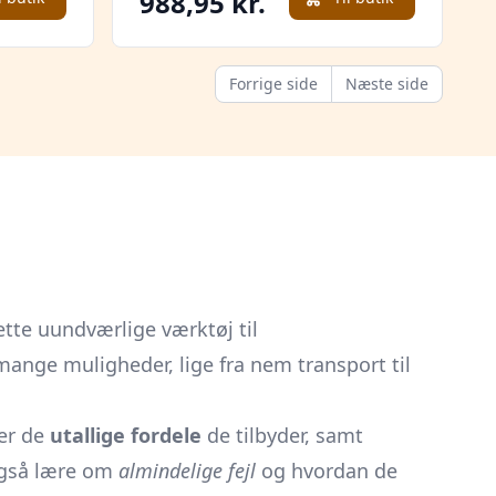
988,95 kr.
Forrige side
Næste side
tte uundværlige værktøj til
mange muligheder, lige fra nem transport til
der de
utallige fordele
de tilbyder, samt
 også lære om
almindelige fejl
og hvordan de