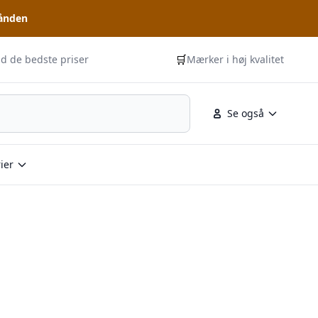
hånden
🛒
id de bedste priser
Mærker i høj kvalitet
Se også
ier