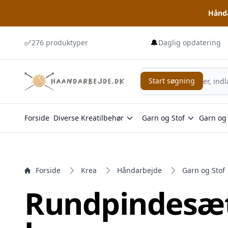
Hånda
e menu
✅
🔔
276 produktyper
Daglig opdatering
Start søgning
Start søgning
Forside
Diverse Kreatilbehør
Garn og Stof
Garn og 
Forside
Krea
Håndarbejde
Garn og Stof
Rundpindesæt 