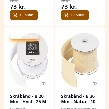
79 kr.
79 kr.
73 kr.
73 kr.
Til butik
Til butik
Udsalg - spar 16 %
Quick look
Quick l
Skråbånd - B 20
Skråbånd - B 36
Mm - Hvid - 25 M
Mm - Natur - 10
M
Gucca.dk
Gucca.dk
Bedste pris