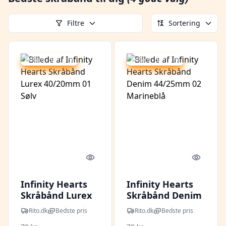
Filtre
Sortering
Udsalg - spar 7 %
Udsalg - spar 7 %
Quick look
Quick l
Infinity Hearts
Infinity Hearts
Skråbånd Lurex
Skråbånd Denim
40/20mm 01 Sølv
44/25mm 02
Rito.dk
Bedste pris
Rito.dk
Bedste pris
Marineblå