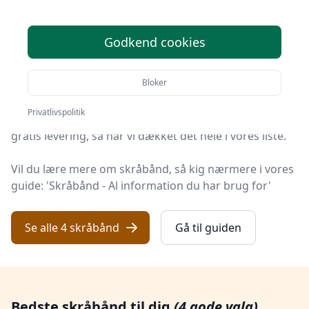
Du er kommet til det rette sted! På Håndarbejde
Godkend cookies
Online har vi udvalgt 4 af de bedste skråbånd, så du
får det optimale køb.
Bloker
Uanset om du søger den bedste kvalitet, et prisvenligt
Privatlivspolitik
tilbud på din næste skråbånd, noget specifikt eller
gratis levering, så har vi dækket det hele i vores liste.
Vil du lære mere om skråbånd, så kig nærmere i vores
guide: 'Skråbånd - Al information du har brug for'
Se alle 4 skråbånd
Gå til guiden
Bedste skråbånd til dig
(4 gode valg)