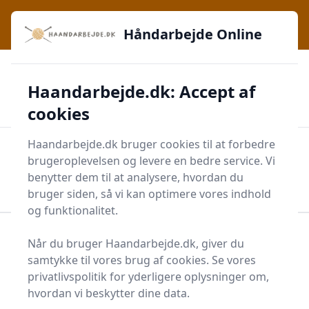
Håndarbejde Online - Inspiration, teknikker og fællesskab -
e menu
lige ved hånden
Håndarbejde Online
✅
🔔
276 produktyper
Daglig opdatering
Haandarbejde.dk: Accept af
🛡️
✔️
Shopping med sikkerhed
Altid de bedste priser
🛒
Mærker i høj kvalitet
cookies
Haandarbejde.dk bruger cookies til at forbedre
Men
brugeroplevelsen og levere en bedre service. Vi
Start søgning
benytter dem til at analysere, hvordan du
Start søgning
bruger siden, så vi kan optimere vores indhold
og funktionalitet.
Forside
Krea
Diverse Kreatilbehør
Skråbånd
Når du bruger Haandarbejde.dk, giver du
samtykke til vores brug af cookies. Se vores
Bedste skråbånd til dig -
privatlivspolitik for yderligere oplysninger om,
4 gode valg
hvordan vi beskytter dine data.