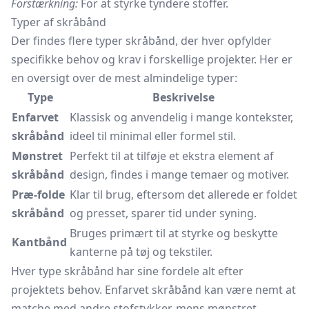
Forstærkning:
For at styrke tyndere stoffer.
Typer af skråbånd
Der findes flere typer skråbånd, der hver opfylder
specifikke behov og krav i forskellige projekter. Her er
en oversigt over de mest almindelige typer:
Type
Beskrivelse
Enfarvet
Klassisk og anvendelig i mange kontekster,
skråbånd
ideel til minimal eller formel stil.
Mønstret
Perfekt til at tilføje et ekstra element af
skråbånd
design, findes i mange temaer og motiver.
Præ-folde
Klar til brug, eftersom det allerede er foldet
skråbånd
og presset, sparer tid under syning.
Bruges primært til at styrke og beskytte
Kantbånd
kanterne på tøj og tekstiler.
Hver type skråbånd har sine fordele alt efter
projektets behov. Enfarvet skråbånd kan være nemt at
matche med andre stofstykker, mens mønstret