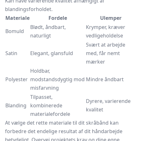
Kan have varierende kvalitet afhængigt af
blandingsforholdet.
Materiale
Fordele
Ulemper
Blødt, åndbart,
Krymper, kræver
Bomuld
naturligt
vedligeholdelse
Svært at arbejde
Satin
Elegant, glansfuld
med, får nemt
mærker
Holdbar,
Polyester
modstandsdygtig mod
Mindre åndbart
misfarvning
Tilpasset,
Dyrere, varierende
Blanding
kombinerede
kvalitet
materialefordele
At vælge det rette materiale til dit skråbånd kan
forbedre det endelige resultat af dit håndarbejde
betydeligt. Overvej projektets krav og dine egne