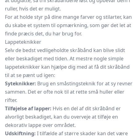
at udglatte, så tril skråbåndene løst og opbevar dem i
ruller, hvis det er muligt.
For at holde styr på dine mange farver og stilarter, kan
du skabe et system til opmærkning, som gør det let at
finde præcis det, du har brug for.
Lappeteknikker
Selv de bedst vedligeholdte skråbånd kan blive slidt
eller beskadiget med tiden. At mestre nogle simple
lappeteknikker kan hjælpe dig med at få dit skråbånd
til at se pænt ud igen:
Syteknikker:
Brug en småstingsteknik for at sy revner
sammen. Det er ofte nok til at rette små huller eller
rifter.
Tilføjelse af lapper:
Hvis en del af dit skråbånd er
alvorligt beskadiget, kan du overveje at tilføje en
dekorativ lappe over området.
Udskiftning:
I tilfælde af større skader kan det være