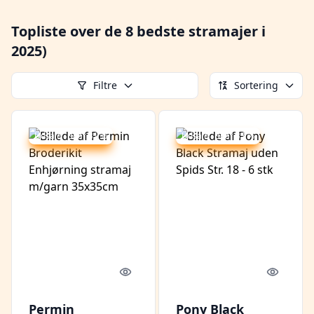
Topliste over de 8 bedste stramajer i
2025)
Filtre
Sortering
Udsalg - spar 31 %
Udsalg - spar 33 %
Quick look
Quick l
Permin
Pony Black