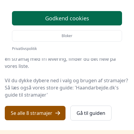
Velkommen til Håndarbejde Online – her finder du de
Godkend cookies
bedste stramajer på markedet. Vi har nøje udvalgt 8
produkter, så du er sikret kvalitet.
Bloker
Så uanset om du vægter høj kvalitet, allerede har en
Privatlivspolitik
specifik model i tankerne, leder efter gode priser eller
en stramaj med fri levering, finder du det hele på
vores liste.
Vil du dykke dybere ned i valg og brugen af stramajer?
Så læs også vores store guide: 'Haandarbejde.dk's
guide til stramajer'
Se alle 8 stramajer
Gå til guiden