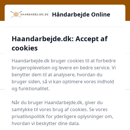
Håndarbejde Online - Inspiration, teknikker og fællesskab -
e menu
lige ved hånden
Håndarbejde Online
✅
🔔
276 produktyper
Daglig opdatering
Haandarbejde.dk: Accept af
🛡️
✔️
Shopping med sikkerhed
Altid de bedste priser
🛒
Mærker i høj kvalitet
cookies
Haandarbejde.dk bruger cookies til at forbedre
Men
brugeroplevelsen og levere en bedre service. Vi
Start søgning
benytter dem til at analysere, hvordan du
Start søgning
bruger siden, så vi kan optimere vores indhold
og funktionalitet.
Forside
Krea
Diverse Kreatilbehør
Stramaj
Når du bruger Haandarbejde.dk, giver du
samtykke til vores brug af cookies. Se vores
Topliste over de 8
privatlivspolitik for yderligere oplysninger om,
bedste stramajer i 2025
hvordan vi beskytter dine data.