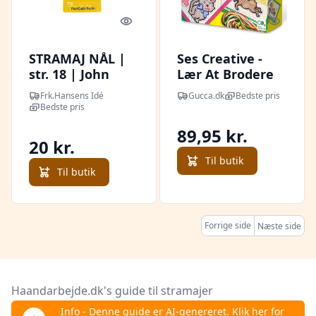
Quick look
Quick l
STRAMAJ NÅL |
Ses Creative -
str. 18 | John
Lær At Brodere
James
Mega Sæt Til
Frk.Hansens Idé
Gucca.dk
Bedste pris
Børn
Bedste pris
89,95 kr.
20 kr.
Til butik
Til butik
Forrige side
Næste side
Haandarbejde.dk's guide til stramajer
Info - Denne guide er AI-genereret. Klik her for