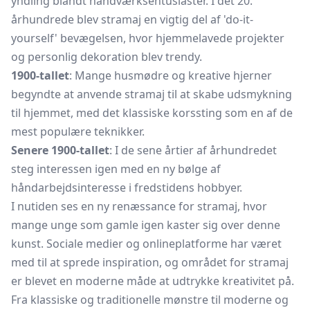
yndling blandt håndværksentusiaster. I det 20.
århundrede blev stramaj en vigtig del af 'do-it-
yourself' bevægelsen, hvor hjemmelavede projekter
og personlig dekoration blev trendy.
1900-tallet
: Mange husmødre og kreative hjerner
begyndte at anvende stramaj til at skabe udsmykning
til hjemmet, med det klassiske korssting som en af de
mest populære teknikker.
Senere 1900-tallet
: I de sene årtier af århundredet
steg interessen igen med en ny bølge af
håndarbejdsinteresse i fredstidens hobbyer.
I nutiden ses en ny renæssance for stramaj, hvor
mange unge som gamle igen kaster sig over denne
kunst. Sociale medier og onlineplatforme har været
med til at sprede inspiration, og området for stramaj
er blevet en moderne måde at udtrykke kreativitet på.
Fra klassiske og traditionelle mønstre til moderne og