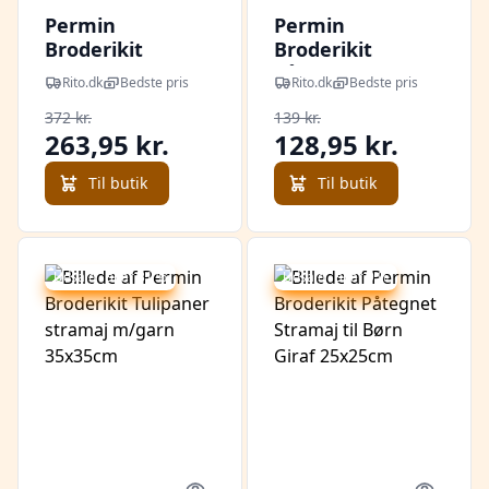
Permin
Permin
Broderikit
Broderikit
Stramaj m/ garn
Påtegnet
Rito.dk
Bedste pris
Rito.dk
Bedste pris
hvalpe 40x40cm
Stramaj til Børn
372 kr.
139 kr.
Hest 25x25cm
263,95 kr.
128,95 kr.
Til butik
Til butik
Udsalg - spar 31 %
Udsalg - spar 9 %