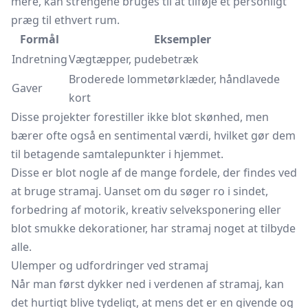
mere, kan strengene bruges til at tilføje et personligt
præg til ethvert rum.
Formål
Eksempler
Indretning
Vægtæpper, pudebetræk
Broderede lommetørklæder, håndlavede
Gaver
kort
Disse projekter forestiller ikke blot skønhed, men
bærer ofte også en sentimental værdi, hvilket gør dem
til betagende samtalepunkter i hjemmet.
Disse er blot nogle af de mange fordele, der findes ved
at bruge stramaj. Uanset om du søger ro i sindet,
forbedring af motorik, kreativ selveksponering eller
blot smukke dekorationer, har stramaj noget at tilbyde
alle.
Ulemper og udfordringer ved stramaj
Når man først dykker ned i verdenen af stramaj, kan
det hurtigt blive tydeligt, at mens det er en givende og