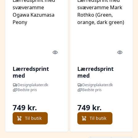
Quick look
Quick l
Lærredsprint
Lærredsprint
med
med
svæveramme
svæveramme
Designplakater.dk
Designplakater.dk
Ogawa
Mark Rothko
Bedste pris
Bedste pris
Kazumasa Peony
(Green, orange,
dark green)
749 kr.
749 kr.
Til butik
Til butik