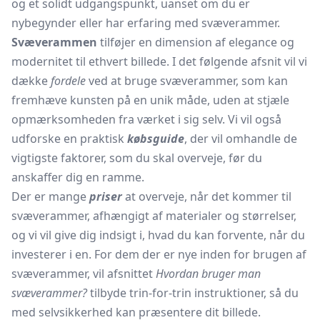
og et solidt udgangspunkt, uanset om du er
nybegynder eller har erfaring med svæverammer.
Svæverammen
tilføjer en dimension af elegance og
modernitet til ethvert billede. I det følgende afsnit vil vi
dække
fordele
ved at bruge svæverammer, som kan
fremhæve kunsten på en unik måde, uden at stjæle
opmærksomheden fra værket i sig selv. Vi vil også
udforske en praktisk
købsguide
, der vil omhandle de
vigtigste faktorer, som du skal overveje, før du
anskaffer dig en ramme.
Der er mange
priser
at overveje, når det kommer til
svæverammer, afhængigt af materialer og størrelser,
og vi vil give dig indsigt i, hvad du kan forvente, når du
investerer i en. For dem der er nye inden for brugen af
svæverammer, vil afsnittet
Hvordan bruger man
svæverammer?
tilbyde trin-for-trin instruktioner, så du
med selvsikkerhed kan præsentere dit billede.