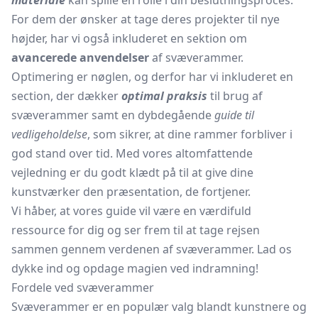
materiale
kan spille en rolle i din beslutningsproces.
For dem der ønsker at tage deres projekter til nye
højder, har vi også inkluderet en sektion om
avancerede anvendelser
af svæverammer.
Optimering er nøglen, og derfor har vi inkluderet en
section, der dækker
optimal praksis
til brug af
svæverammer samt en dybdegående
guide til
vedligeholdelse
, som sikrer, at dine rammer forbliver i
god stand over tid. Med vores altomfattende
vejledning er du godt klædt på til at give dine
kunstværker den præsentation, de fortjener.
Vi håber, at vores guide vil være en værdifuld
ressource for dig og ser frem til at tage rejsen
sammen gennem verdenen af svæverammer. Lad os
dykke ind og opdage magien ved indramning!
Fordele ved svæverammer
Svæverammer er en populær valg blandt kunstnere og