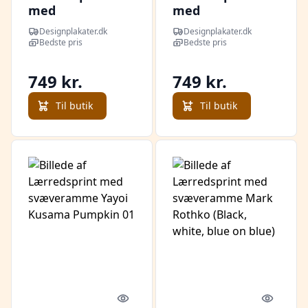
med
med
svæveramme
svæveramme
Designplakater.dk
Designplakater.dk
David Hockney A
Tintin On a
Bedste pris
Bedste pris
Bigger Splash
marché sur la
Lune
749 kr.
749 kr.
Til butik
Til butik
Quick look
Quick l