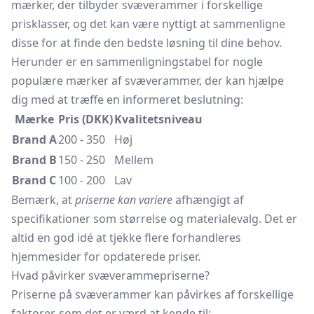
mærker, der tilbyder svæverammer i forskellige
prisklasser, og det kan være nyttigt at sammenligne
disse for at finde den bedste løsning til dine behov.
Herunder er en sammenligningstabel for nogle
populære mærker af svæverammer, der kan hjælpe
dig med at træffe en informeret beslutning:
Mærke
Pris (DKK)
Kvalitetsniveau
Brand A
200 - 350
Høj
Brand B
150 - 250
Mellem
Brand C
100 - 200
Lav
Bemærk, at
priserne kan variere
afhængigt af
specifikationer som størrelse og materialevalg. Det er
altid en god idé at tjekke flere forhandleres
hjemmesider for opdaterede priser.
Hvad påvirker svæverammepriserne?
Priserne på svæverammer kan påvirkes af forskellige
faktorer, som det er værd at kende til: