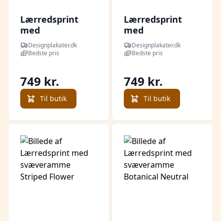
Lærredsprint
Lærredsprint
med
med
svæveramme
svæveramme
Designplakater.dk
Designplakater.dk
Yayoi Kusama
Mark Rothko
Bedste pris
Bedste pris
Pumpkin 01
(Black, white,
blue on blue)
749 kr.
749 kr.
Til butik
Til butik