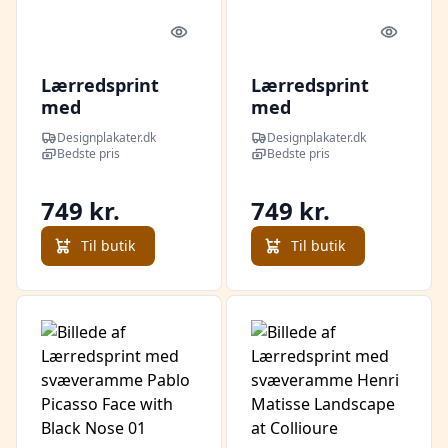
Quick look
Quick l
Lærredsprint
Lærredsprint
med
med
svæveramme
svæveramme
Designplakater.dk
Designplakater.dk
Striped Flower
Botanical
Bedste pris
Bedste pris
Neutral
749 kr.
749 kr.
Til butik
Til butik