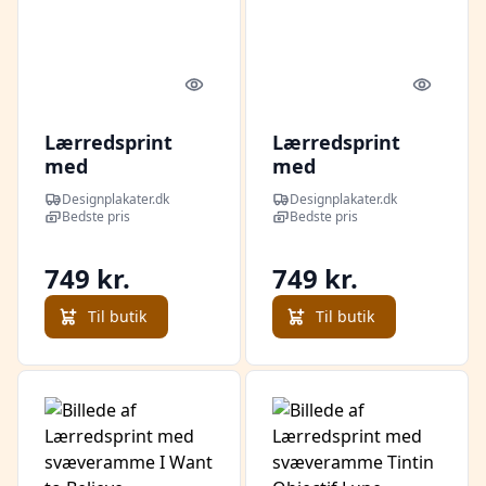
Quick look
Quick l
Lærredsprint
Lærredsprint
med
med
svæveramme
svæveramme
Designplakater.dk
Designplakater.dk
Pablo Picasso
Henri Matisse
Bedste pris
Bedste pris
Face with Black
Landscape at
Nose 01
Collioure
749 kr.
749 kr.
Til butik
Til butik