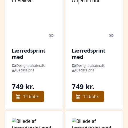
Quick look
Quick l
Lærredsprint
Lærredsprint
med
med
svæveramme I
svæveramme
Designplakater.dk
Designplakater.dk
Want to Believe
Tintin Objectif
Bedste pris
Bedste pris
Lune
749 kr.
749 kr.
Til butik
Til butik