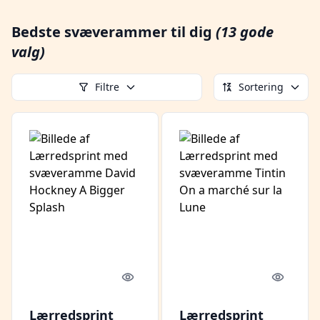
Bedste svæverammer til dig
(13 gode
valg)
Filtre
Sortering
Quick look
Quick l
Lærredsprint
Lærredsprint