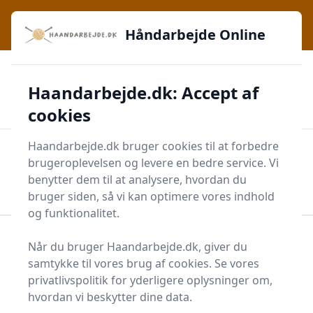
Håndarbejde Online - Inspiration, teknikker og fællesskab -
e menu
lige ved hånden
Håndarbejde Online
✅
🔔
276 produktyper
Daglig opdatering
Haandarbejde.dk: Accept af
🛡️
✔️
Shopping med sikkerhed
Altid de bedste priser
🛒
Mærker i høj kvalitet
cookies
Haandarbejde.dk bruger cookies til at forbedre
Men
brugeroplevelsen og levere en bedre service. Vi
Start søgning
benytter dem til at analysere, hvordan du
Start søgning
bruger siden, så vi kan optimere vores indhold
og funktionalitet.
Forside
Krea
Diverse Kreatilbehør
Svæveramme
Når du bruger Haandarbejde.dk, giver du
samtykke til vores brug af cookies. Se vores
Bedste svæverammer til
privatlivspolitik for yderligere oplysninger om,
dig - 13 gode valg
hvordan vi beskytter dine data.