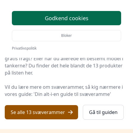
Søger du efter de bedste svæverammer? På
Godkend cookies
Håndarbejde Online har vi udvalgt de 13 mest
populære produkter, så du nemt kan træffe et godt
Bloker
valg.
Privatlivspolitik
Leder du efter et godt svæveramme tilbud? Vil du have
gratis fragt? Eller har du allerede en bestemt model i
tankerne? Du finder det hele blandt de 13 produkter
på listen her.
Vil du lære mere om svæverammer, så kig nærmere i
vores guide: 'Din alt-i-en guide til svæveramme'
Se alle 13 svæverammer
Gå til guiden