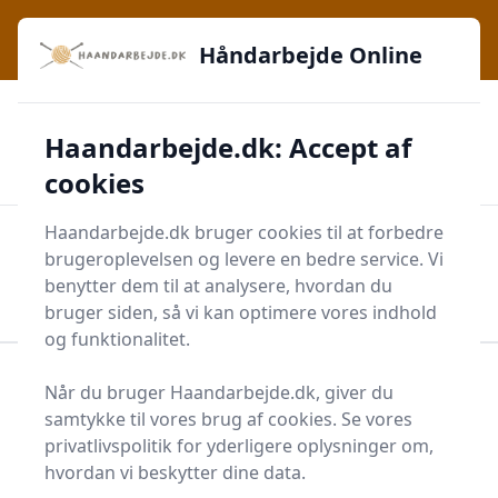
Håndarbejde Online - Inspiration, teknikker og fællesskab -
e menu
lige ved hånden
Håndarbejde Online
✅
🔔
276 produktyper
Daglig opdatering
Haandarbejde.dk: Accept af
🛡️
✔️
Shopping med sikkerhed
Altid de bedste priser
🛒
Mærker i høj kvalitet
cookies
Haandarbejde.dk bruger cookies til at forbedre
Men
brugeroplevelsen og levere en bedre service. Vi
Start søgning
benytter dem til at analysere, hvordan du
Start søgning
bruger siden, så vi kan optimere vores indhold
og funktionalitet.
Forside
Krea
Diverse Kreatilbehør
Træbogstav
Når du bruger Haandarbejde.dk, giver du
samtykke til vores brug af cookies. Se vores
Træbogstaver - 75 på
privatlivspolitik for yderligere oplysninger om,
lager
hvordan vi beskytter dine data.