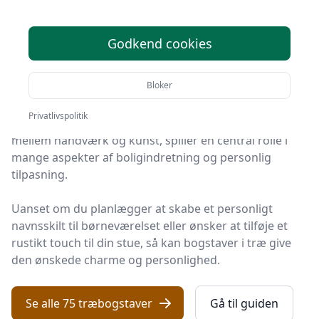
Velkommen til 'En fuldstændig vejledning til
Godkend cookies
træbogstaver', en omfattende guide designet til at
give dig en dybdegående forståelse af disse unikke
Bloker
dekorative elementer.
Privatlivspolitik
Træbogstaver, ofte betragtet som en subtil fusion
mellem håndværk og kunst, spiller en central rolle i
mange aspekter af boligindretning og personlig
tilpasning.
Uanset om du planlægger at skabe et personligt
navnsskilt til børneværelset eller ønsker at tilføje et
rustikt touch til din stue, så kan
bogstaver i træ
give
den ønskede charme og personlighed.
Se alle 75 træbogstaver
Gå til guiden