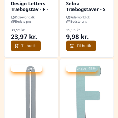
Design Letters
Sebra
Træbogstav - F -
Træbogstaver - S
Grå
- Watermelon
Kids-world.dk
Kids-world.dk
Pink
Bedste pris
Bedste pris
39,95 kr.
19,95 kr.
23,97 kr.
9,98 kr.
Til butik
Til butik
Udsalg - spar 40 %
Udsalg - spar 49 %