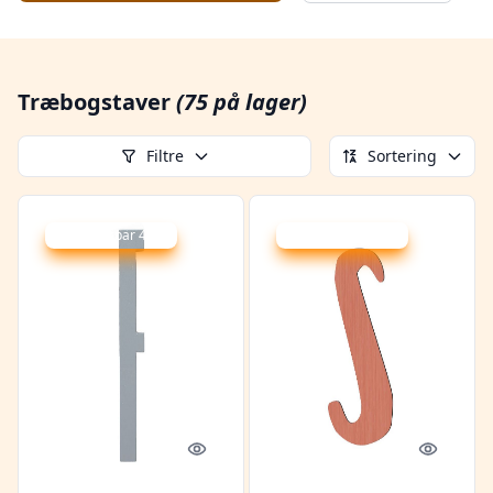
Træbogstaver
(75 på lager)
Filtre
Sortering
Udsalg - spar 40 %
Udsalg - spar 49 %
Quick look
Quick l