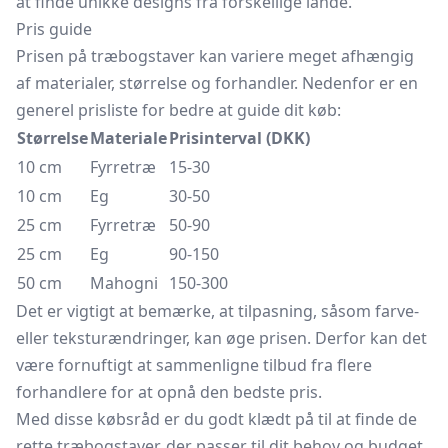
at finde unikke designs fra forskellige lande.
Pris guide
Prisen på træbogstaver kan variere meget afhængig
af materialer, størrelse og forhandler. Nedenfor er en
generel prisliste for bedre at guide dit køb:
Størrelse
Materiale
Prisinterval (DKK)
10 cm
Fyrretræ
15-30
10 cm
Eg
30-50
25 cm
Fyrretræ
50-90
25 cm
Eg
90-150
50 cm
Mahogni
150-300
Det er vigtigt at bemærke, at tilpasning, såsom farve-
eller teksturændringer, kan øge prisen. Derfor kan det
være fornuftigt at sammenligne tilbud fra flere
forhandlere for at opnå den bedste pris.
Med disse købsråd er du godt klædt på til at finde de
rette træbogstaver, der passer til dit behov og budget.