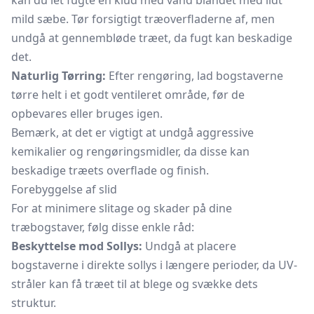
kan du let fugte en klud med vand blandet med lidt
mild sæbe. Tør forsigtigt træoverfladerne af, men
undgå at gennembløde træet, da fugt kan beskadige
det.
Naturlig Tørring:
Efter rengøring, lad bogstaverne
tørre helt i et godt ventileret område, før de
opbevares eller bruges igen.
Bemærk, at det er vigtigt at undgå aggressive
kemikalier og rengøringsmidler, da disse kan
beskadige træets overflade og finish.
Forebyggelse af slid
For at minimere slitage og skader på dine
træbogstaver, følg disse enkle råd:
Beskyttelse mod Sollys:
Undgå at placere
bogstaverne i direkte sollys i længere perioder, da UV-
stråler kan få træet til at blege og svække dets
struktur.