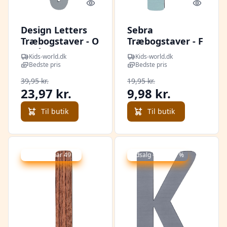
Quick look
Quick l
Design Letters
Sebra
Træbogstaver - O
Træbogstaver - F
- Grå
- Pastel Dreng
Kids-world.dk
Kids-world.dk
Bedste pris
Bedste pris
39,95 kr.
19,95 kr.
23,97 kr.
9,98 kr.
Til butik
Til butik
Udsalg - spar 49 %
Udsalg - spar 49 %