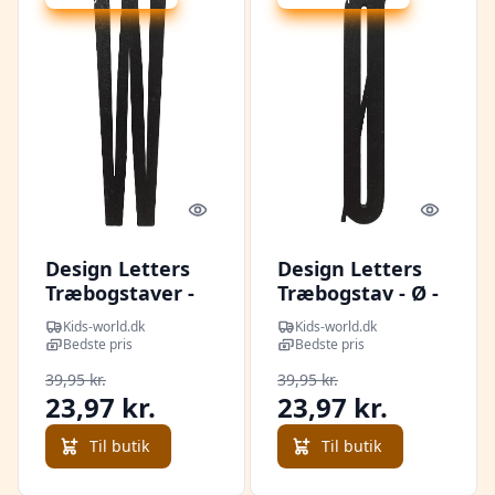
Quick look
Quick l
Design Letters
Design Letters
Træbogstaver -
Træbogstav - Ø -
W - Sort
Sort
Kids-world.dk
Kids-world.dk
Bedste pris
Bedste pris
39,95 kr.
39,95 kr.
23,97 kr.
23,97 kr.
Til butik
Til butik