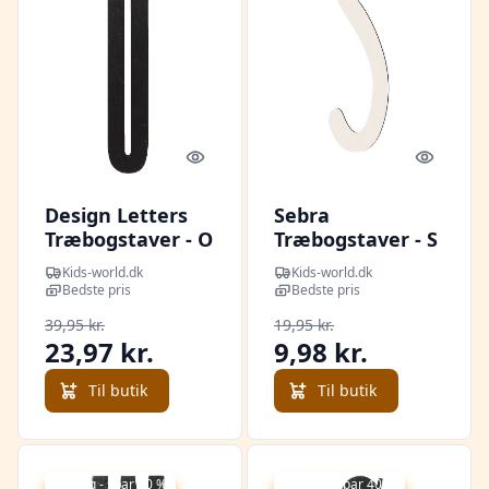
Quick look
Quick l
Design Letters
Sebra
Træbogstaver - O
Træbogstaver - S
- Sort
- Birchbark Beige
Kids-world.dk
Kids-world.dk
Bedste pris
Bedste pris
39,95 kr.
19,95 kr.
23,97 kr.
9,98 kr.
Til butik
Til butik
Udsalg - spar 40 %
Udsalg - spar 40 %