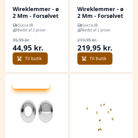
Wireklemmer - ø
Wireklemmer - ø
2 Mm - Forsølvet
2 Mm - Forsølvet
- 100 Stk.
- 1000 Stk.
Gucca.dk
Gucca.dk
Bedst af 2 priser
Bedst af 2 priser
35,95 kr.
219,95 kr.
44,95 kr.
219,95 kr.
Til butik
Til butik
Udsalg - spar 50 %