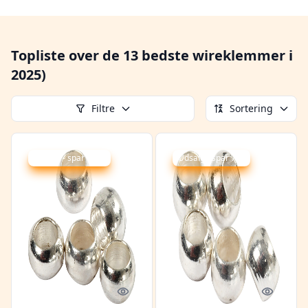
Topliste over de 13 bedste wireklemmer i
2025)
Filtre
Sortering
Udsalg - spar 13 %
Udsalg - spar 7 %
Quick look
Quick l