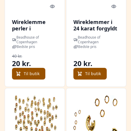
Quick look
Quick l
Wireklemme
Wireklemmer i
perler i
24 karat forgyldt
sterlingsølv,
messing, crims
Beadhouse of
Beadhouse of
runde, 1,8 mm
2x2 mm
Copenhagen
Copenhagen
Bedste pris
Bedste pris
40 kr.
20 kr.
20 kr.
Til butik
Til butik