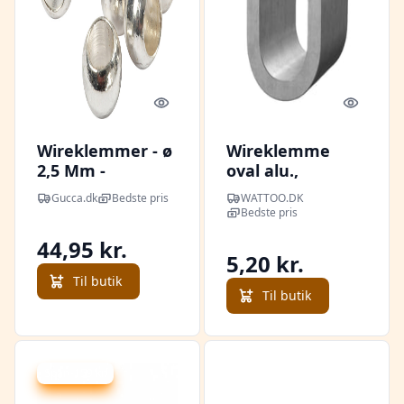
Quick look
Quick l
Wireklemmer - ø
Wireklemme
2,5 Mm -
oval alu.,
Forsølvet - 100
2,5x9,0mm
Gucca.dk
Bedste pris
WATTOO.DK
Stk.
Bedste pris
44,95 kr.
5,20 kr.
Til butik
Til butik
Spar -159 kr.