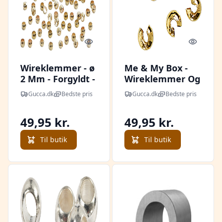
Quick look
Quick l
Wireklemmer - ø
Me & My Box -
2 Mm - Forgyldt -
Wireklemmer Og
100 Stk.
Knudeskjulere 12
Gucca.dk
Bedste pris
Gucca.dk
Bedste pris
Stk - Guldbelagt
18 Karat
49,95 kr.
49,95 kr.
Til butik
Til butik