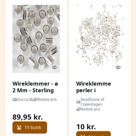
Quick look
Quick l
Wireklemmer - ø
Wireklemme
2 Mm - Sterling
perler i
Sølv - 50 Stk.
sterlingsølv, rør 2
Gucca.dk
Bedste pris
Beadhouse of
x 1,5 mm
Copenhagen
Bedste pris
89,95 kr.
10 kr.
Til butik