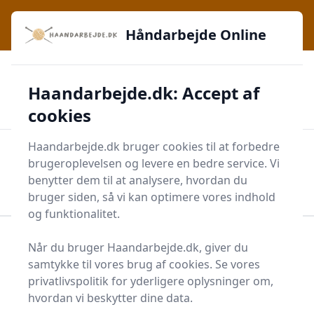
Håndarbejde Online - Inspiration, teknikker og fællesskab -
e menu
lige ved hånden
Håndarbejde Online
✅
🔔
276 produktyper
Daglig opdatering
Haandarbejde.dk: Accept af
🛡️
✔️
Shopping med sikkerhed
Altid de bedste priser
🛒
Mærker i høj kvalitet
cookies
Haandarbejde.dk bruger cookies til at forbedre
Men
brugeroplevelsen og levere en bedre service. Vi
Start søgning
benytter dem til at analysere, hvordan du
Start søgning
bruger siden, så vi kan optimere vores indhold
og funktionalitet.
Forside
Krea
Diverse Kreatilbehør
Wireklemme
Når du bruger Haandarbejde.dk, giver du
samtykke til vores brug af cookies. Se vores
Topliste over de 13
privatlivspolitik for yderligere oplysninger om,
bedste wireklemmer i
hvordan vi beskytter dine data.