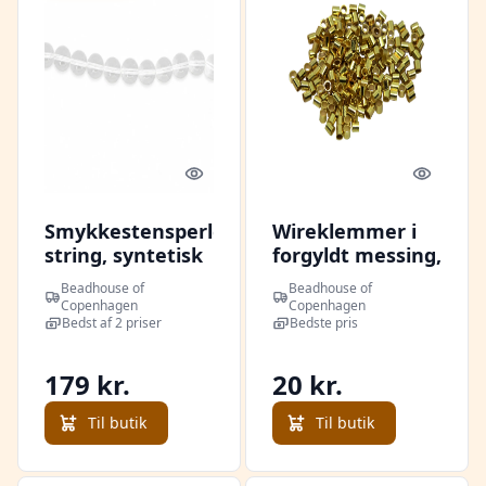
Quick look
Quick l
Smykkestensperler,
Wireklemmer i
string, syntetisk
forgyldt messing,
krystal, rund, 37
crims 1,5x1,0 mm
Beadhouse of
Beadhouse of
cm/14 mm
Copenhagen
Copenhagen
Bedst af 2 priser
Bedste pris
179 kr.
20 kr.
Til butik
Til butik