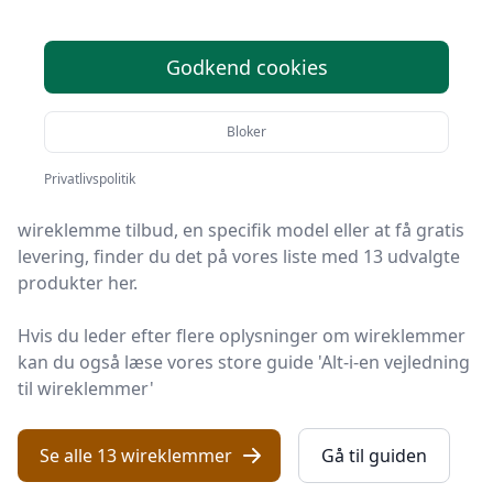
2025
Godkend cookies
Du er kommet til det rette sted! På Håndarbejde
Online har vi udvalgt 13 af de bedste wireklemmer, så
Bloker
du får det optimale køb.
Privatlivspolitik
Uanset om du leder efter kvalitet, et prisvenligt
wireklemme tilbud, en specifik model eller at få gratis
levering, finder du det på vores liste med 13 udvalgte
produkter her.
Hvis du leder efter flere oplysninger om wireklemmer
kan du også læse vores store guide 'Alt-i-en vejledning
til wireklemmer'
Se alle 13 wireklemmer
Gå til guiden