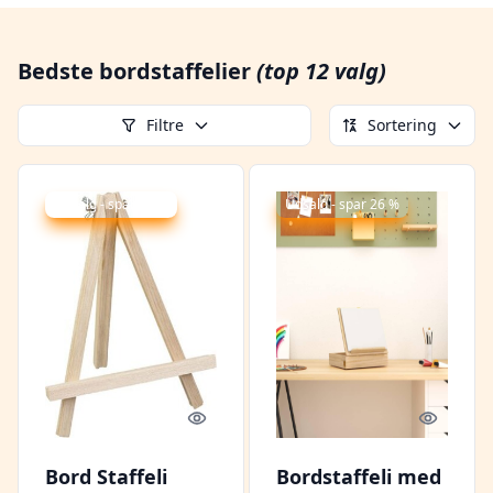
Bedste bordstaffelier
(top 12 valg)
Filtre
Sortering
Udsalg - spar 32 %
Udsalg - spar 26 %
Quick look
Quick l
Bord Staffeli
Bordstaffeli med