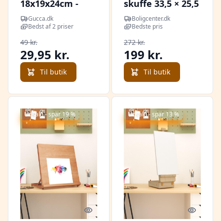
18x19x24cm -
skuffe 33,5 × 25,5
Fyrretræ - Artino
× 7 cm - massivt
Gucca.dk
Boligcenter.dk
fyrretræ
Bedst af 2 priser
Bedste pris
49 kr.
272 kr.
29,95 kr.
199 kr.
Til butik
Til butik
Udsalg - spar 19 %
Udsalg - spar 13 %
Quick look
Quick l