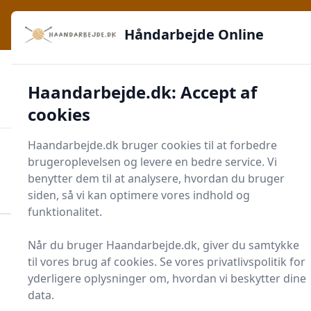
Håndarbejde Online - Inspiration, teknikker og fællesskab -
e menu
lige ved hånden
Håndarbejde Online
✅
🔔
276 produktyper
Daglig opdatering
Haandarbejde.dk: Accept af
🛡️
✔️
Shopping med sikkerhed
Altid de bedste priser
🛒
Mærker i høj kvalitet
cookies
Haandarbejde.dk bruger cookies til at forbedre
Men
brugeroplevelsen og levere en bedre service. Vi
Start søgning
benytter dem til at analysere, hvordan du bruger
Start søgning
siden, så vi kan optimere vores indhold og
funktionalitet.
Forside
Krea
Tegning og Maling
Maleudstyr
Når du bruger Haandarbejde.dk, giver du samtykke
Bordstaffeli
til vores brug af cookies. Se vores privatlivspolitik for
yderligere oplysninger om, hvordan vi beskytter dine
Bedste bordstaffelier -
data.