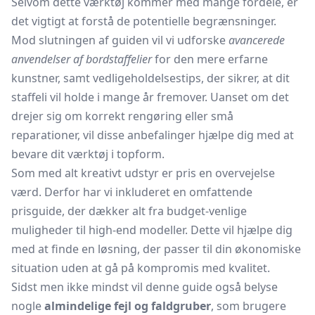
Selvom dette værktøj kommer med mange fordele, er
det vigtigt at forstå de potentielle begrænsninger.
Mod slutningen af guiden vil vi udforske
avancerede
anvendelser af bordstaffelier
for den mere erfarne
kunstner, samt vedligeholdelsestips, der sikrer, at dit
staffeli vil holde i mange år fremover. Uanset om det
drejer sig om korrekt rengøring eller små
reparationer, vil disse anbefalinger hjælpe dig med at
bevare dit værktøj i topform.
Som med alt kreativt udstyr er pris en overvejelse
værd. Derfor har vi inkluderet en omfattende
prisguide, der dækker alt fra budget-venlige
muligheder til high-end modeller. Dette vil hjælpe dig
med at finde en løsning, der passer til din økonomiske
situation uden at gå på kompromis med kvalitet.
Sidst men ikke mindst vil denne guide også belyse
nogle
almindelige fejl og faldgruber
, som brugere