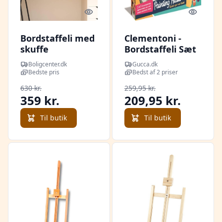
Quick look
Quick l
Bordstaffeli med
Clementoni -
skuffe
Bordstaffeli Sæt
41,5×37×12 cm i
Med Maling Og
Boligcenter.dk
Gucca.dk
massivt fyrretræ
Motiver - Børn
Bedste pris
Bedst af 2 priser
630 kr.
259,95 kr.
359 kr.
209,95 kr.
Til butik
Til butik