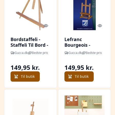
Quick look
Quick l
Bordstaffeli -
Lefranc
Staffeli Til Bord -
Bourgeois -
Træ
Bordstaffeli -
Gucca.dk
Bedste pris
Gucca.dk
Bedste pris
Bazille - 440025
149,95 kr.
149,95 kr.
Til butik
Til butik