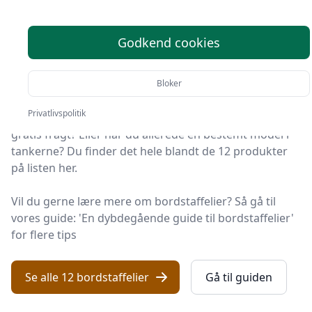
top 12 valg
Godkend cookies
Du er landet på Håndarbejde Online, det helt rigtige
sted at finde bordstaffelier. Vi har udvalgt de 12 bedste
produkter lige nu, så du er sikret et godt køb!
Bloker
Privatlivspolitik
Leder du efter et godt bordstaffeli tilbud? Vil du have
gratis fragt? Eller har du allerede en bestemt model i
tankerne? Du finder det hele blandt de 12 produkter
på listen her.
Vil du gerne lære mere om bordstaffelier? Så gå til
vores guide: 'En dybdegående guide til bordstaffelier'
for flere tips
Se alle 12 bordstaffelier
Gå til guiden