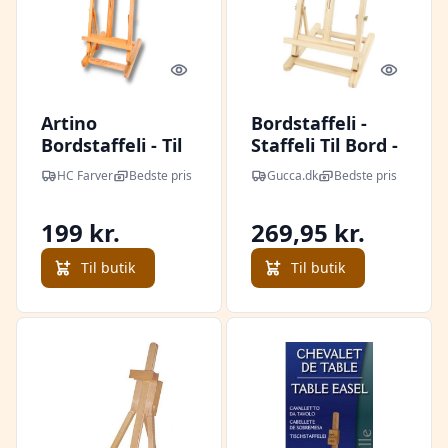
Quick look
Quick l
Artino
Bordstaffeli -
Bordstaffeli - Til
Staffeli Til Bord -
lærreder op til 56
Fyrtræ
HC Farver
Bedste pris
Gucca.dk
Bedste pris
cm
199 kr.
269,95 kr.
Til butik
Til butik