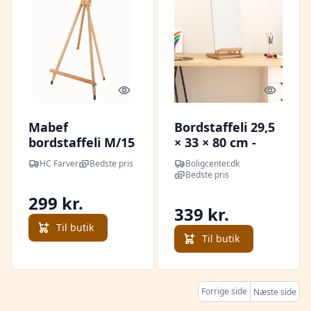
Quick look
Quick l
Mabef
Bordstaffeli 29,5
bordstaffeli M/15
× 33 × 80 cm -
massivt fyrretræ
HC Farver
Bedste pris
Boligcenter.dk
Bedste pris
299 kr.
339 kr.
Til butik
Til butik
Forrige side
Næste side