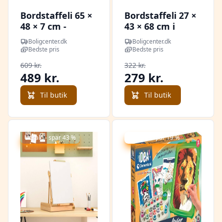
Bordstaffeli 65 ×
Bordstaffeli 27 ×
48 × 7 cm -
43 × 68 cm i
massivt bøgetræ
massivt fyrretræ
Boligcenter.dk
Boligcenter.dk
- justerbart og
Bedste pris
Bedste pris
med opbevaring
609 kr.
322 kr.
489 kr.
279 kr.
Til butik
Til butik
Udsalg - spar 43 %
Udsalg - spar 19 %