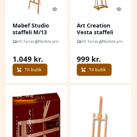
Quick look
Quick l
Mabef Studio
Art Creation
staffeli M/13
Vesta staffeli
HC Farver
Bedste pris
HC Farver
Bedste pris
1.049 kr.
999 kr.
Til butik
Til butik
Spar -36 kr.