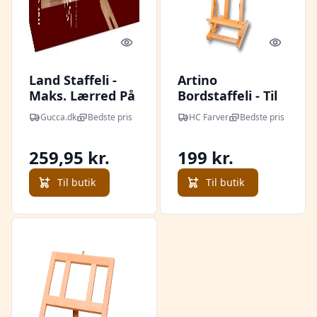
Quick look
Quick l
Land Staffeli -
Artino
Maks. Lærred På
Bordstaffeli - Til
106 Cm - Artino
lærreder op til 56
Gucca.dk
Bedste pris
HC Farver
Bedste pris
cm
259,95 kr.
199 kr.
Til butik
Til butik