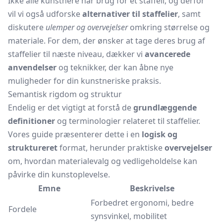
Ikke alle kunstnere har brug for et staffeli, og derfor
vil vi også udforske
alternativer til staffelier
, samt
diskutere
ulemper og overvejelser
omkring størrelse og
materiale. For dem, der ønsker at tage deres brug af
staffelier til næste niveau, dækker vi
avancerede
anvendelser
og teknikker, der kan åbne nye
muligheder for din kunstneriske praksis.
Semantisk rigdom og struktur
Endelig er det vigtigt at forstå de
grundlæggende
definitioner
og terminologier relateret til staffelier.
Vores guide præsenterer dette i en
logisk og
struktureret
format, herunder praktiske
overvejelser
om, hvordan materialevalg og vedligeholdelse kan
påvirke din kunstoplevelse.
Emne
Beskrivelse
Forbedret ergonomi, bedre
Fordele
synsvinkel, mobilitet