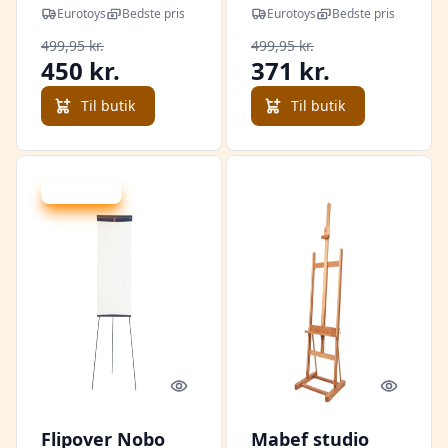
Eurotoys
Bedste pris
Eurotoys
Bedste pris
499,95 kr.
499,95 kr.
450 kr.
371 kr.
Til butik
Til butik
Spar 336 kr.
Quick look
Quick l
Flipover Nobo
Mabef studio