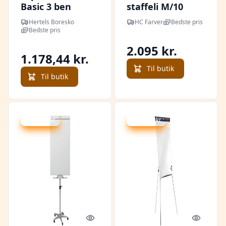
Basic 3 ben
staffeli M/10
Hertels Boresko
HC Farver
Bedste pris
Bedste pris
2.095 kr.
1.178,44 kr.
Til butik
Til butik
Spar -10 kr.
Spar -88 kr.
Quick look
Quick l