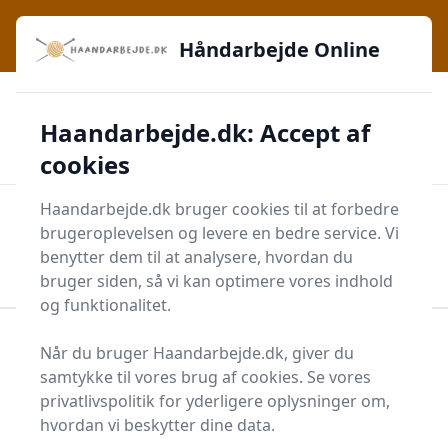
Håndarbejde Online - Inspiration, teknikker og fællesskab -
e menu
lige ved hånden
Håndarbejde Online
✅
🔔
276 produktyper
Daglig opdatering
Haandarbejde.dk: Accept af
🛡️
✔️
Shopping med sikkerhed
Altid de bedste priser
🛒
Mærker i høj kvalitet
cookies
Haandarbejde.dk bruger cookies til at forbedre
Men
brugeroplevelsen og levere en bedre service. Vi
Start søgning
benytter dem til at analysere, hvordan du
Start søgning
bruger siden, så vi kan optimere vores indhold
og funktionalitet.
Forside
Krea
Tegning og Maling
Maleudstyr
Når du bruger Haandarbejde.dk, giver du
Staffeli
samtykke til vores brug af cookies. Se vores
privatlivspolitik for yderligere oplysninger om,
Bedste staffelier og
hvordan vi beskytter dine data.