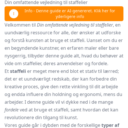
Din omfattende vejledning til staffelier
Info - Denne guide er AI-genereret. Klik her for
yderligere info
Velkommen til
Din omfattende vejledning til staffelier
, en
uundværlig ressource for alle, der ønsker at udforske
og forstå kunsten at bruge et staffeli. Uanset om du er
en begyndende kunstner, en erfaren maler eller bare
nysgerrig, tilbyder denne guide alt, hvad du behøver at
vide om staffelier, deres anvendelser og fordele.
Et
staffeli
er meget mere end blot et stativ til lærred;
det er et uundværligt redskab, der kan forbedre din
kreative proces, give den rette vinkling til dit arbejde
og endda influere din holdning og ergonomi, mens du
arbejder. I denne guide vil vi dykke ned i de mange
fordele
ved at bruge et staffeli, samt hvordan det kan
revolutionere din tilgang til kunst.
Vores guide går i dybden med de forskellige
typer af