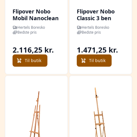
Flipover Nobo
Flipover Nobo
Mobil Nanoclean
Classic 3 ben
Lakeret WB
Hertels Boresko
Hertels Boresko
Bedste pris
Bedste pris
2.116,25 kr.
1.471,25 kr.
Til butik
Til butik