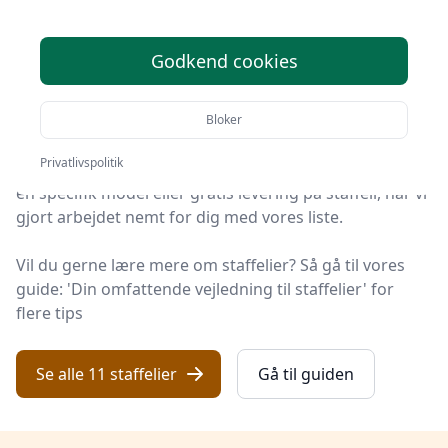
tilbud - top 11
Godkend cookies
Velkommen til Håndarbejde Online – her finder du de
bedste staffelier på markedet. Vi har nøje udvalgt 11
produkter, så du er sikret kvalitet.
Bloker
Privatlivspolitik
Hvad enten du leder efter kvalitet, et prisvenligt valg,
en specifik model eller gratis levering på staffeli, har vi
gjort arbejdet nemt for dig med vores liste.
Vil du gerne lære mere om staffelier? Så gå til vores
guide: 'Din omfattende vejledning til staffelier' for
flere tips
Se alle 11 staffelier
Gå til guiden