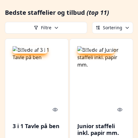
Bedste staffelier og tilbud
(top 11)
Filtre
Sortering
Udsalg - spar 9 %
Udsalg - spar 25 %
Quick look
Quick l
3 i 1 Tavle på ben
Junior staffeli
inkl. papir mm.