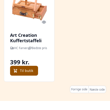
Quick look
Art Creation
Kuffertstaffeli
HC Farver
Bedste pris
399 kr.
Til butik
Forrige side
Næste side